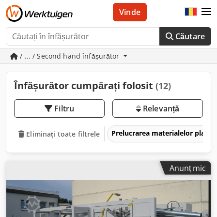
Vinde
Căutare
/ ... / Second hand înfășurător
Înfășurător cumpărați folosit
(12)
Filtru
Relevanță
Prelucrarea materialelor plastic
Eliminați toate filtrele
Anunț mic