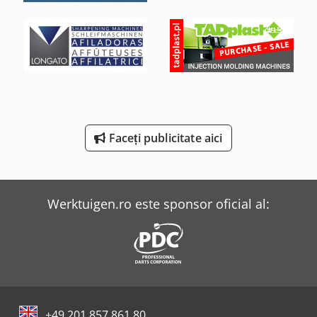
Scm L'invincibile Ti 5
Tec Freetec
Tec Rotec
Theisen & Bonitz Mașini De Adunat
Weinbrenner Tsv 16/4100
Faceți publicitate aici
Weinbrenner Tsv 6/3050
Werktuigen.ro este sponsor oficial al:
+49 201 857 861 80