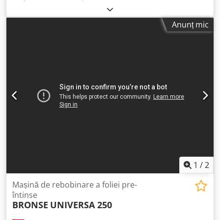
mm; sau tub ondulat cu diametrul de 40-110 mm, viteză
maximă de 20 m/min. Csdpfx Alozp Dw Njwsha • Diametrul
Anunț mic
interior al rolei: 450-600 mm; • Diametrul exterior al
flanșei: max. 1200 mm; lățimea de înfășurare: 100–400
mm.
1
/
2
Mașină de rebobinare a foliei pre-
întinse
BRONSE
UNIVERSA 250