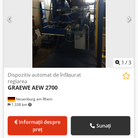
1
/
3
Dispozitiv automat de înfășurat
reglarea
GRAEWE
AEW 2700
Neuenburg am Rhein
1.338 km
Informații despre
Sunați
preț