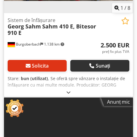
1
/
8
Sistem de înfășurare
Georg Sahm
Sahm 410 E, Bitesor
910 E
2.500 EUR
Burgoberbach
1.138 km
preț fix plus TVA
Solicita
Sunați
Stare:
bun (utilizat)
, Se oferă spre vânzare o instalație de
înfășurare cu mai multe module. Producător: GEORG
SAHM GMBH & CO. KG MASCHINENFABRIK Număr de
module: 6 Tipuri: 5*Bitensor 910 E / 1*Sahm 410 E Sahm
Anunț mic
410 E Viteza de înfășurare: max. 350 m/min Lățimea
înfășurării: max. 300 mm Antrenare: cu reglaj al frecvenței
Cadru: pe 3 etaje Diametrul bobinei: max. 355 mm Forța de
tracțiune a firului: 100 până la 1250 cN Sistem de așezare:
electronic Bitensor 910 E An de fabricație: 2015 Viteza de
derulare: 70 până la 200 m/min Lungimea transversală a