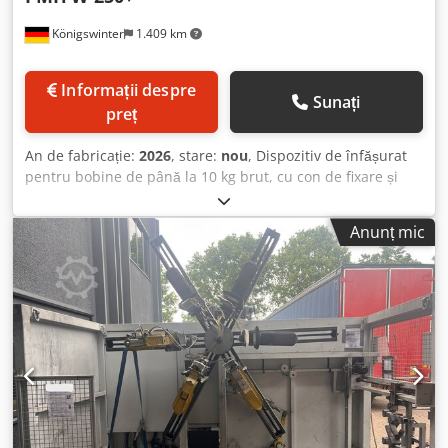
actuale
Königswinter
1.409 km
Informații despre
Sunați
preț
An de fabricație:
2026
, stare:
nou
, Dispozitiv de înfășurat
pentru bobine de până la 10 kg brut, cu con de fixare și
sistem de așezare cu lățime și viteză de așezare reglabile.
Codpfodlpyuex Alwoha
Anunț mic