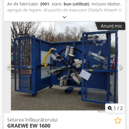
An de fabricație:
2001
, stare:
bun (utilizat)
, Inclusiv tăietor,
agregat de legare, dispozitiv de evacuare Chjdpfx Alswvh U
Ujwsa Ø 20–75 mm
Anunț mic
1
/
2
Setarea înfășurătorului
GRAEWE
EW 1600