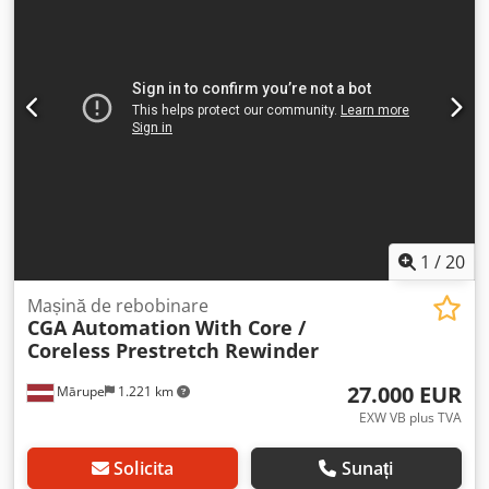
monofilamentului: 0,15mm - 0,60mm. Vizionarea este
posibilă cu programare. Cedpfoyk Hcfex Alweha
1
/
20
Mașină de rebobinare
CGA Automation
With Core /
Coreless Prestretch Rewinder
27.000 EUR
Mārupe
1.221 km
EXW VB plus TVA
Solicita
Sunați