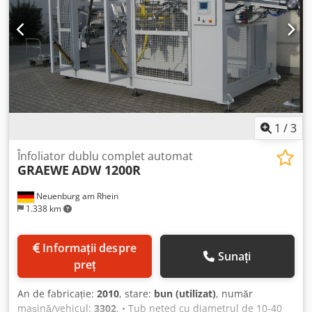
1
/
3
Înfoliator dublu complet automat
GRAEWE
ADW 1200R
Neuenburg am Rhein
1.338 km
Informații despre
Sunați
preț
An de fabricație:
2010
, stare:
bun (utilizat)
, număr
mașină/vehicul:
3302
, • Tub neted cu diametrul de 10-40