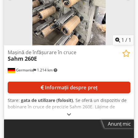
1
/
1
Mașină de înfășurare în cruce
Sahm
260E
Germania
1.214 km
Informații despre preț
Stare:
gata de utilizare (folosit)
, Se oferă un dispozitiv de
bobinare în cruce de precizie Sahm 260E. Lățime de
bobinare la cursă: 300mm, viteză maximă de bobinare:
500m/min, diametru maxim al bobinei: până la 320mm,
Anunț mic
volum maxim al bobinei: aprox. 22,4dm³, interval titru:
benzi: aprox. 150dtex - 3500dtex, diametrul