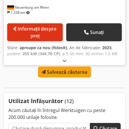
Neuenburg am Rhein
1.338 km
Informații despre
Sunați
preț
Stare:
aproape ca nou (folosit)
, An de fabricație:
2023
,
putere:
255 kW (346,70 CP)
, ø 5-50 mm; 30 m/min 1,5 kW
Cjdpjuu H Emsfx Alwsha Diametru interior 400-1100 mm,
lățime colac 100-400 mm. Numeroase accesorii/opțiuni
Salvează căutarea
suplimentare
Utilizat înfășurător
(12)
Acum căutați în întregul Werktuigen cu peste
200.000 utilaje folosite.
Căutare