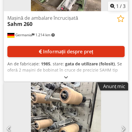
1
/
3
Mașină de ambalare încrucișată
Sahm
260
Germania
1.214 km
Informații despre preț
An de fabricație:
1985
, stare:
gata de utilizare (folosit)
, Se
oferă 2 mașini de bobinat în cruce de precizie SAHM tip
260, an fabricație 1985 și 1998. Fiecare mașină dispune de
2x 96 poziții, în total 192 poziții, plus 10 capete de rezervă
Anunț mic
suplimentare, în total 202 poziții. Cursa transversală: 13
inch, aprox. 330 mm. Diametrul arborelui de tensionare
pentru mansoane: 3 1/4 inch, aprox. 82,5 mm. Vizionarea
este posibilă prin programare. Mașinile nu se află în
Europa. Chodpfjyk Hclox Alwea