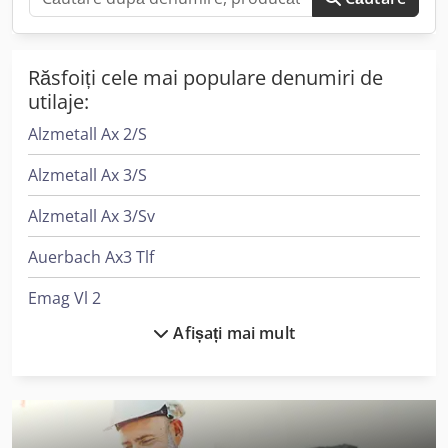
Răsfoiți cele mai populare denumiri de
utilaje:
Alzmetall Ax 2/S
Alzmetall Ax 3/S
Alzmetall Ax 3/Sv
Auerbach Ax3 Tlf
Emag Vl 2
Afișați mai mult
Ep Epl154
Hermle C 400
Index Ms22-6