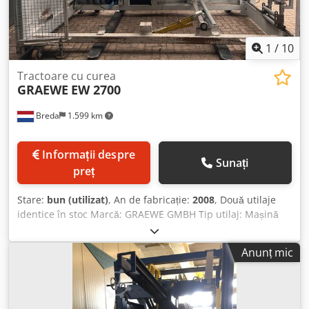
1
/
10
Tractoare cu curea
GRAEWE
EW 2700
Breda
1.599 km
Informații despre
Sunați
preț
Stare:
bun (utilizat)
, An de fabricație:
2008
, Două utilaje
identice în stoc Marcă: GRAEWE GMBH Tip utilaj: Mașină
de înfășurat Model: EW 2700 Codpfey N Sx Dox Alweha An
fabricație: 2008 Greutate (kg): 2030 Tensiune (V): 400V/50Hz
Anunț mic