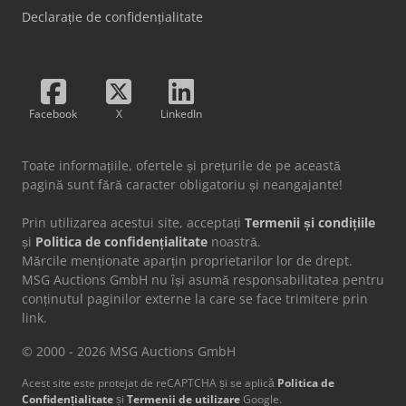
Declarație de confidențialitate
Facebook
X
LinkedIn
Toate informațiile, ofertele și prețurile de pe această
pagină sunt fără caracter obligatoriu și neangajante!
Prin utilizarea acestui site, acceptați
Termenii și condițiile
și
Politica de confidențialitate
noastră.
Mărcile menționate aparțin proprietarilor lor de drept.
MSG Auctions GmbH nu își asumă responsabilitatea pentru
conținutul paginilor externe la care se face trimitere prin
link.
© 2000 - 2026 MSG Auctions GmbH
Acest site este protejat de reCAPTCHA și se aplică
Politica de
Confidențialitate
și
Termenii de utilizare
Google.