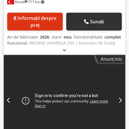
Konak
717 km
Informații despre
Sunați
preț
An de fabricație:
2026
, stare:
nou
, Funcționalitate:
complet
funcțional
, BRONSE UNIVERSA 250 | Rewinder de Înaltă
Viteză Premium pentru Pre-Stretch și Tăiere Longitudinală
UNIVERSA 250 reprezintă un echipament de ultimă
Anunț mic
generație, complet automatizat, ultra-rapid, pentru
rebobinarea și pre-întinderea foliei, proiectat pentru
eficiență maximă, fiabilitate excepțională a componentelor
și conversie industrială avansată. Dotată cu tehnologie de
vârf, această mașină asigură performanțe de neegalat cu
intervenție minimă din partea operatorului. Viteză Fără
Rival & Performanță Pre-Stretch: • Operare Ultra-Rapidă:
Capabilă să pre-întindă la o viteză impresionantă de până
la 1200 m/min. • Rată de Pre-Stretch de până la 400%:
Mecanismul avansat de întindere permite o pre-întindere
precisă de până la 400%, maximizând eficiența
materialului. • Sistem de Pre-Stretch în Două Etape: