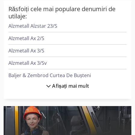
Răsfoiți cele mai populare denumiri de
utilaje:
Alzmetall Alzstar 23/S
Alzmetall Ax 2/S
Alzmetall Ax 3/S
Alzmetall Ax 3/Sv
Baljer & Zembrod Curtea De Bușteni
Afișați mai mult
Baljer & Zembrod Sisteme De Tâmplărie
Bauerrichter Esr 1
Eisele Vms 370
Ep Epl154