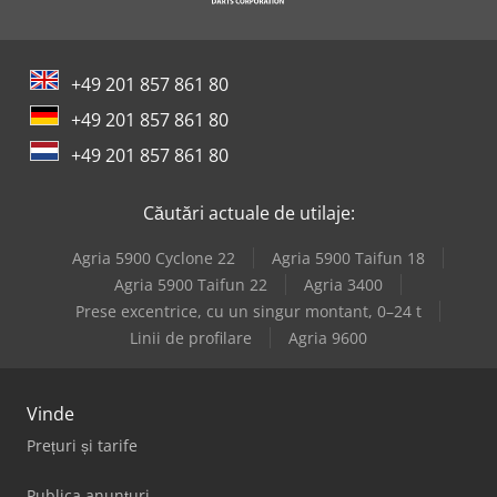
Panhans 334/20
Reichle & Knoedler Mașini De Frezat Orizontale
+49 201 857 861 80
Weiler E 90
+49 201 857 861 80
Weinbrenner Tsv 16/4100
+49 201 857 861 80
Weinbrenner Tsv 6/3050
Căutări actuale de utilaje:
Agria 5900 Cyclone 22
Agria 5900 Taifun 18
Agria 5900 Taifun 22
Agria 3400
Prese excentrice, cu un singur montant, 0–24 t
Linii de profilare
Agria 9600
Vinde
Prețuri și tarife
Publica anunțuri