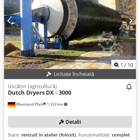
1
/
10
Licitație încheiată
Uscător (agricultură)
Dutch Dryers
DX - 3000
Rheinland-Pfalz
1.333 km
Detalii
Stare:
revizuit în atelier (folosit)
, Funcționalitate:
complet