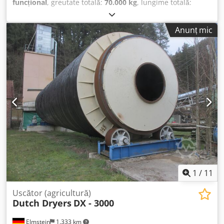
funcțional
, greutate totală:
70.000 kg
, lungime totală:
22.200 mm
, lățime totală:
5.400 mm
, DETALII TEHNICE Tip
mașină: Uscător cu tambur An fabricație: 2021
Anunț mic
(recondiționat complet) Putere motor: 2 x 22 kW (noi)
Lanțuri de transmisie și roți dințate: noi Convertizor de
frecvență: nou Temperatura maximă a tamburului: 400 °C
(capacitate de uscare corespunzător mai mare) DETALII
MAȘINĂ Lungime: 22,2 m Diametru: 5,4 m Segmentare:
demontabil în 6 părți Credszazcfepfx Adpjf Descărcare:
şnec transportor (nou)
1
/
11
Uscător (agricultură)
Dutch Dryers
DX - 3000
Elmstein
1.333 km