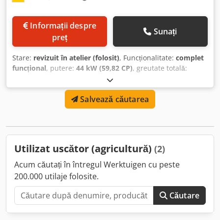
Informații despre
Sunați
preț
Stare:
revizuit în atelier (folosit)
, Funcționalitate:
complet
funcțional
, putere:
44 kW (59,82 CP)
, greutate totală:
70.000 kg
, înălțime totală:
5.400 mm
, lungime totală:
22.200 mm
, lățime totală:
5.400 mm
, Uscător cu tambur
Salvează căutarea
Dutch Dryers - DX 3000 Reconstruit în 2021 Putere motor: 2
x 22 kW Lanțuri de antrenare și roți dințate noi Convertizor
de frecvență nou Demontabil în 6 părți Greutate totală
aprox. 70.000 kg Urme minime de uzură Codjyxm E Ropfx
Adpjrf
Utilizat uscător (agricultură)
(2)
Acum căutați în întregul Werktuigen cu peste
200.000 utilaje folosite.
Căutare