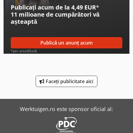
Graule As 450
Publicați acum de la 4,49 EUR
*
11 milioane de cumpărători
vă
Holzkraft Vsa 38 L
așteaptă
Huvema Hu 230 Dg
Linde E 10
Publică un anunț acum
Linde L 10
*per anunț/lună
Linde L 14
Linde Picker
Faceți publicitate aici
Linde Reachstacker
Linde Sideloader
Werktuigen.ro este sponsor oficial al:
Lindner Urraco 75
Mercedes-Benz V