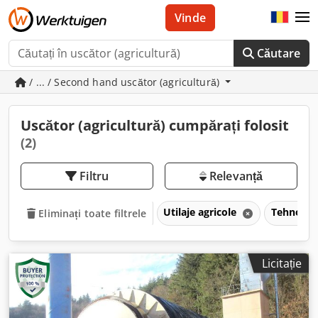
Vinde
Căutare
/ ... / Second hand uscător (agricultură)
Uscător (agricultură) cumpărați folosit
(2)
Filtru
Relevanță
Utilaje agricole
Tehnologi
Eliminați toate filtrele
Licitație