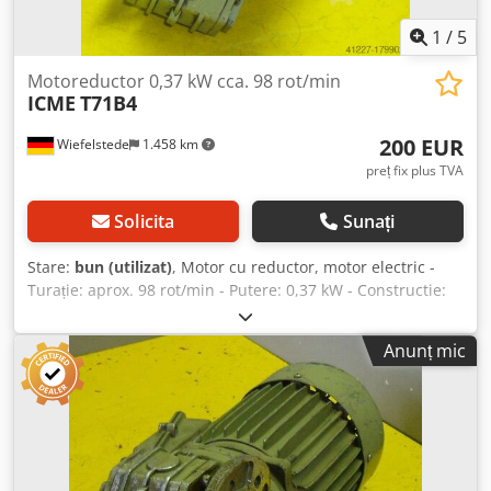
1
/
5
Motoreductor 0,37 kW cca. 98 rot/min
ICME
T71B4
200 EUR
Wiefelstede
1.458 km
preț fix plus TVA
Solicita
Sunați
Stare:
bun (utilizat)
, Motor cu reductor, motor electric -
Turație: aprox. 98 rot/min - Putere: 0,37 kW - Constructie:
tip B5, unghiular - Diametrul arborelui gol: Ø 15 mm
Chsdpfob A R Npex Ah Tsa - Clasa de protecție: IP 54 -
Anunț mic
Greutate: 10 kg