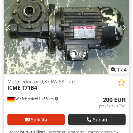
1
/
4
Motoreductor 0,37 kW 98 rpm
ICME
T71B4
200 EUR
Wiefelstede
1.458 km
preț fix plus TVA
Solicita
Sunați
Stare:
bun (utilizat)
, Motor cu angrenaj, motor electric -