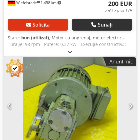
200 EUR
Wiefelstede
1.458 km
preț fix plus TVA
Solicita
Sunați
Stare:
bun (utilizat)
, Motor cu angrenaj, motor electric -
Turație: 98 rpm - Putere: 0,37 kW - Execuție constructivă:
B5, unghiular - Diametru ax gol: Ø 15 mm - Grad de
protecție: IP 55 - Greutate: 10 kg Chodpfeb A I Eqex Ah Tsa
Anunț mic