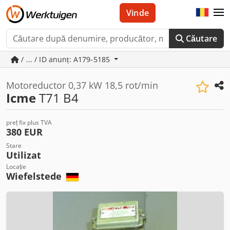
Vinde
Căutare
/ ... / ID anunț: A179-5185
Motoreductor 0,37 kW 18,5 rot/min
Icme
T71 B4
preț fix plus TVA
380 EUR
Stare
Utilizat
Locație
Wiefelstede