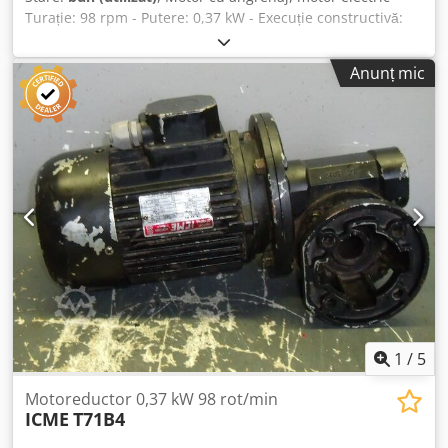
Turație: 98 rpm - Putere: 0,37 kW - Execuție constructivă:
B5, unghiular - Diametru ax gol: Ø 15 mm - Grad de
protecție: IP 55 Cedeb A Ik Ropfx Ah Tjha - Greutate: 10 kg
Anunț mic
1
/
5
Motoreductor 0,37 kW 98 rot/min
ICME
T71B4