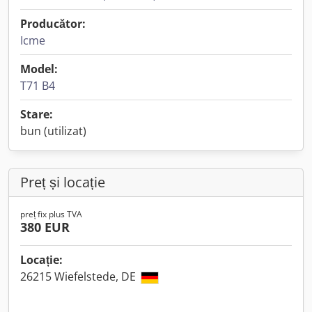
Producător:
Icme
Model:
T71 B4
Stare:
bun (utilizat)
Preț și locație
preț fix plus TVA
380 EUR
Locație:
26215 Wiefelstede, DE