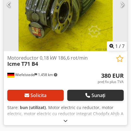
1
/
7
Motoreductor 0,18 kW 186,6 rot/min
Icme
T71 B4
380 EUR
Wiefelstede
1.458 km
preț fix plus TVA
Solicita
Sunați
Stare:
bun (utilizat)
, Motor electric cu reductor, motor
electric, motor electric cu reductor integrat Chodpfx Ahjb A
N Nks Toa - Turație: 186,6 rpm - Putere: 0,18 kW -
Construcție: B5, unghiular - Diametrul arborelui: 19 mm -