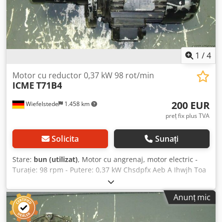
1
/
4
Motor cu reductor 0,37 kW 98 rot/min
ICME
T71B4
200 EUR
Wiefelstede
1.458 km
preț fix plus TVA
Solicita
Sunați
Stare:
bun (utilizat)
, Motor cu angrenaj, motor electric -
Turație: 98 rpm - Putere: 0,37 kW Chsdpfx Aeb A Ihwjh Toa
- Execuție constructivă: B5, unghiular - Diametru ax gol: Ø
15 mm - Grad de protecție: IP 55 - Greutate: 10 kg
Anunț mic