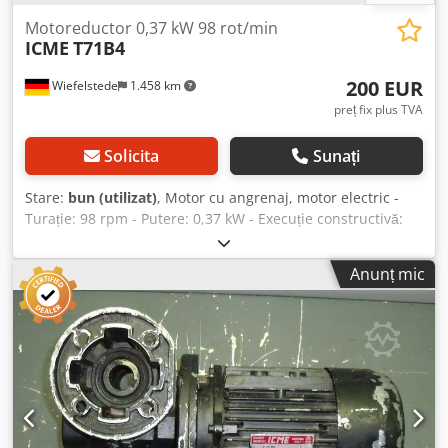
Motoreductor 0,37 kW 98 rot/min
ICME
T71B4
200 EUR
Wiefelstede
1.458 km
preț fix plus TVA
Solicita
Sunați
Stare:
bun (utilizat)
, Motor cu angrenaj, motor electric -
Turație: 98 rpm - Putere: 0,37 kW - Execuție constructivă:
B5, unghiular - Diametru ax gol: Ø 15 mm - Grad de
protecție: IP 55 - Greutate: 10 kg Chsdpfx Aob A Ntqeh Tsa
Anunț mic