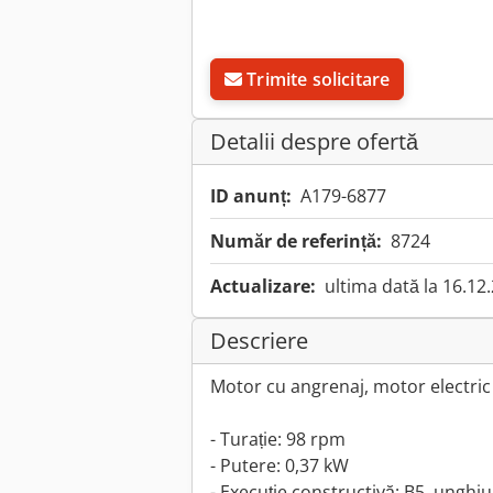
Trimite solicitare
Detalii despre ofertă
ID anunț:
A179-6877
Număr de referință:
8724
Actualizare:
ultima dată la 16.12
Descriere
Motor cu angrenaj, motor electric
- Turație: 98 rpm
- Putere: 0,37 kW
- Execuție constructivă: B5, unghiu