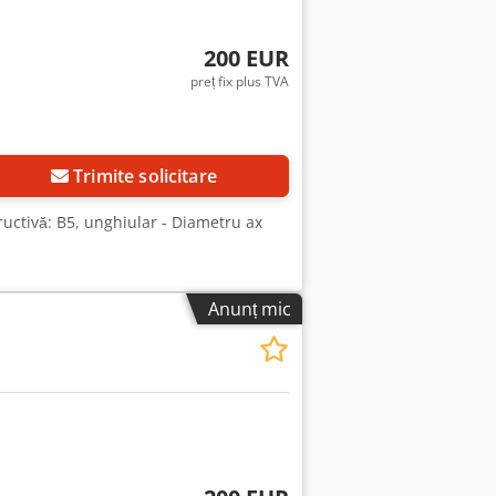
200 EUR
preț fix plus TVA
Trimite solicitare
tructivă: B5, unghiular - Diametru ax
Anunț mic