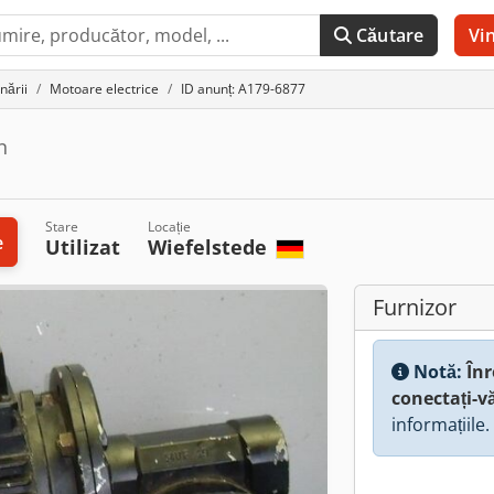
Căutare
Vi
nării
Motoare electrice
ID anunț: A179-6877
n
Stare
Locație
e
Utilizat
Wiefelstede
Furnizor
Notă:
Înr
conectați-v
informațiile.