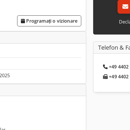
Programați o vizionare
Decla
Telefon & F
+49 4402 
.2025
+49 4402 .
lar