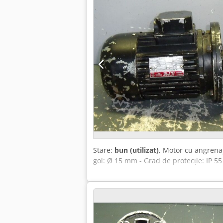
Stare:
bun (utilizat)
, Motor cu angrenaj
gol: Ø 15 mm - Grad de protecție: IP 5