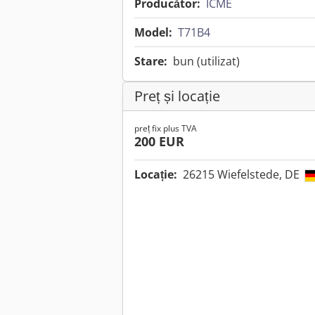
Producător:
ICME
Model:
T71B4
Stare:
bun (utilizat)
Preț și locație
preț fix plus TVA
200 EUR
Locație:
26215 Wiefelstede, DE