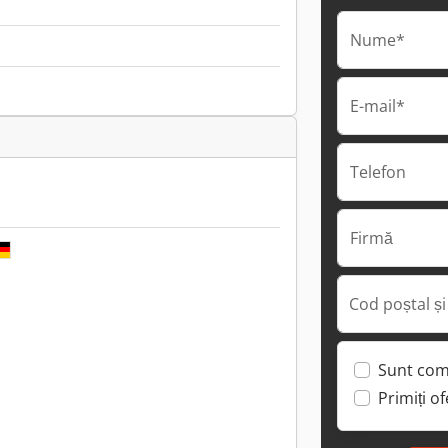
Nume*
E-mail*
Telefon
Firmă
Cod poștal și
Sunt com
Primiți o