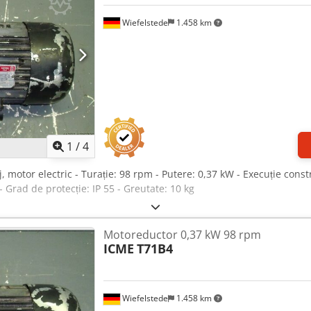
Wiefelstede
1.458 km
1
/
4
, motor electric - Turație: 98 rpm - Putere: 0,37 kW - Execuție cons
Grad de protecție: IP 55 - Greutate: 10 kg
Motoreductor 0,37 kW 98 rpm
ICME
T71B4
Wiefelstede
1.458 km