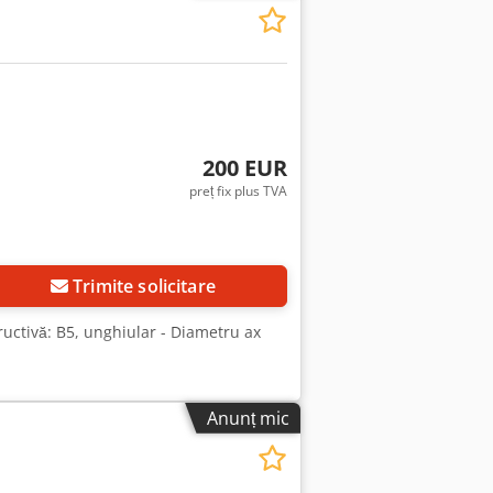
200 EUR
preț fix plus TVA
Trimite solicitare
tructivă: B5, unghiular - Diametru ax
Anunț mic