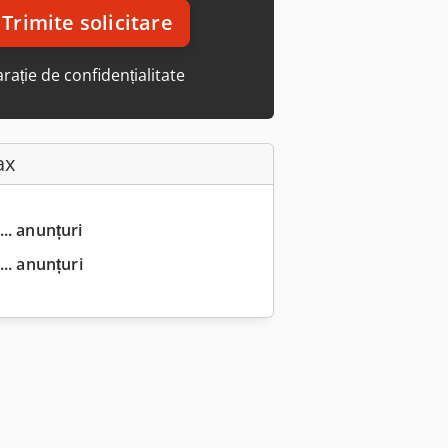
Trimite solicitare
rație de confidențialitate
ax
... anunțuri
.. anunțuri