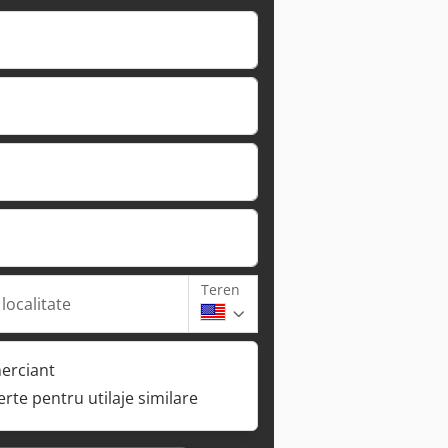
Teren
 localitate
erciant
ferte pentru utilaje similare