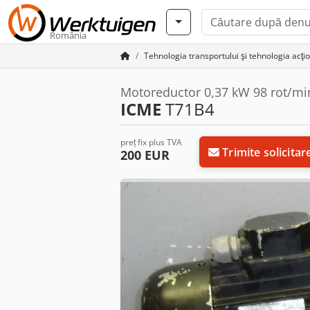
România
Tehnologia transportului şi tehnologia acţio
Motoreductor 0,37 kW 98 rot/mi
ICME
T71B4
preț fix plus TVA
Trimite solicitar
200 EUR