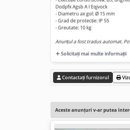
Dodpfx Agsb A I Eqjvock
- Diametru ax gol: Ø 15 mm
- Grad de protecție: IP 55
- Greutate: 10 kg
Anunțul a fost tradus automat. Pot
Solicitați mai multe informații
Contactați furnizorul
Viz
Aceste anunțuri v-ar putea inte