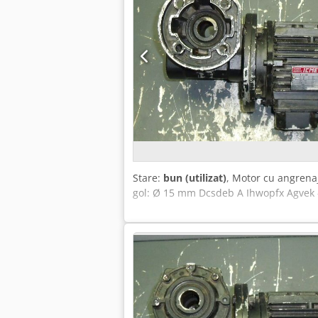
Stare:
bun (utilizat)
, Motor cu angrenaj
gol: Ø 15 mm Dcsdeb A Ihwopfx Agvek - 