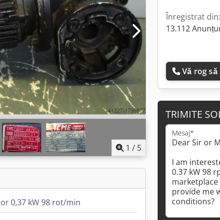
Înregistrat din
13.112 Anunțur
Vă rog să
TRIMITE SO
Mesaj*
1
/
5
or 0,37 kW 98 rot/min