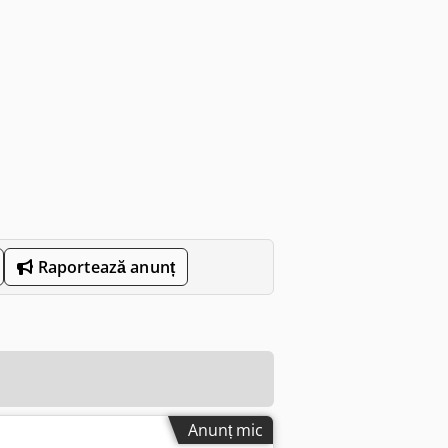
Raportează anunț
Anunț mic