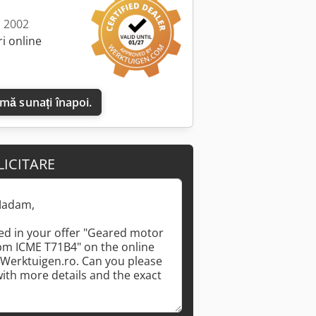
: 2002
i online
 mă sunați înapoi.
LICITARE