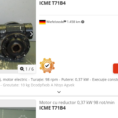
ICME
T71B4
Wiefelstede
1.458 km
1
/
6
, motor electric - Turație: 98 rpm - Putere: 0,37 kW - Execuție cons
5 - Greutate: 10 kg Dcodpfxob A Ntqo Agvek
Motor cu reductor 0,37 kW 98 rot/min
ICME
T71B4