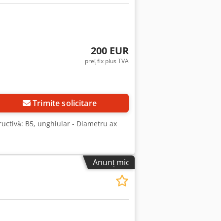
200 EUR
preț fix plus TVA
Trimite solicitare
tructivă: B5, unghiular - Diametru ax
Anunț mic