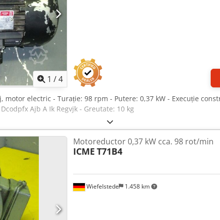
1
/
4
, motor electric - Turație: 98 rpm - Putere: 0,37 kW - Execuție cons
 Dcodpfx Ajb A Ik Regvjk - Greutate: 10 kg
Motoreductor 0,37 kW cca. 98 rot/min
ICME
T71B4
Wiefelstede
1.458 km