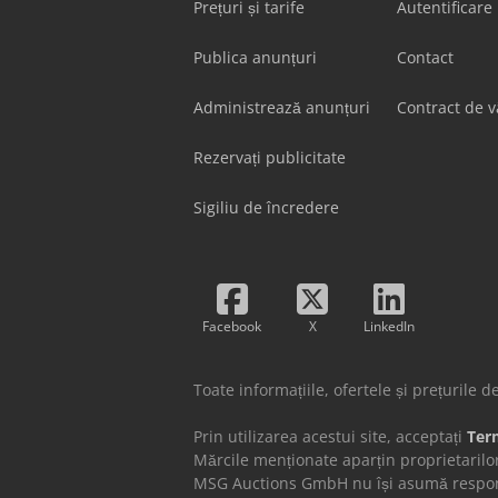
Prețuri și tarife
Autentificare
Publica anunțuri
Contact
Administrează anunțuri
Contract de 
Rezervați publicitate
Sigiliu de încredere
Facebook
X
LinkedIn
Toate informațiile, ofertele și prețurile 
Prin utilizarea acestui site, acceptați
Term
Mărcile menționate aparțin proprietarilor
MSG Auctions GmbH nu își asumă responsab