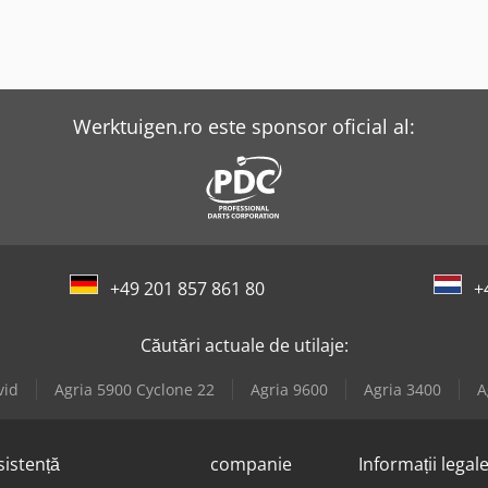
Werktuigen.ro este sponsor oficial al:
+49 201 857 861 80
+
Căutări actuale de utilaje:
vid
Agria 5900 Cyclone 22
Agria 9600
Agria 3400
A
sistență
companie
Informații legal