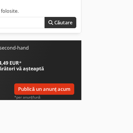
folosite.
Căutare
e second-hand
 4,49 EUR
*
ărători
vă așteaptă
Publică un anunț acum
*per anunț/lună