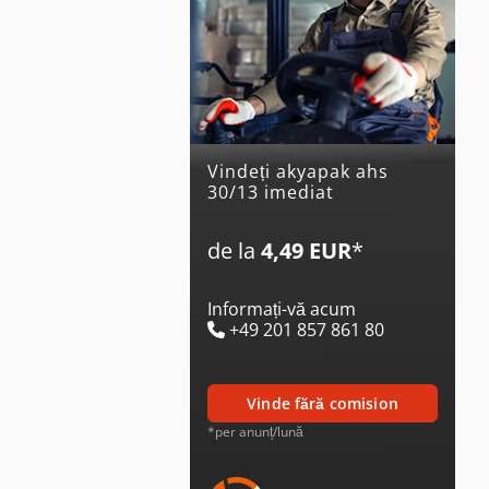
Vindeți akyapak ahs
30/13 imediat
de la
4,49 EUR
*
Informați-vă acum
+49 201 857 861 80
vinde fără comision
*per anunț/lună