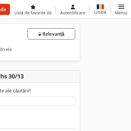
nde
Limbă
Listă de favorite
(0)
Autentificare
Meniu
Relevanță
iltrele
hs 30/13
e ale căutării!