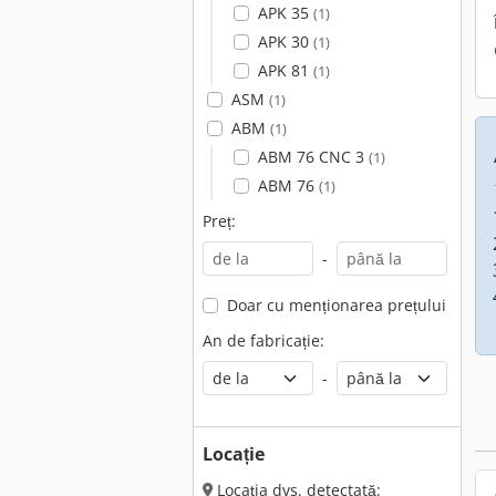
APK 35
(1)
APK 30
(1)
APK 81
(1)
ASM
(1)
ABM
(1)
ABM 76 CNC 3
(1)
ABM 76
(1)
Preț:
-
Doar cu menționarea prețului
An de fabricație:
-
Locație
Locația dvs. detectată: