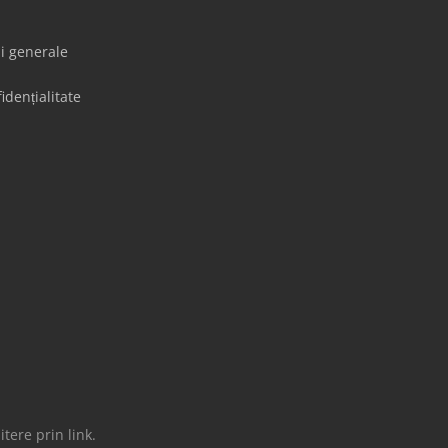
ii generale
idențialitate
tere prin link.