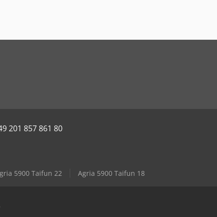
49 201 857 861 80
gria 5900 Taifun 22
Agria 5900 Taifun 18
e