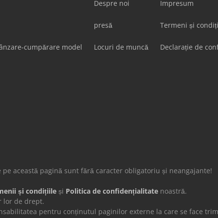
Despre noi
Impresum
presă
Termeni și condiț
vânzare-cumpărare model
Locuri de muncă
Declarație de conf
de pe această pagină sunt fără caracter obligatoriu și neangajante!
enii și condițiile
și
Politica de confidențialitate
noastră.
 lor de drept.
ilitatea pentru conținutul paginilor externe la care se face trimi