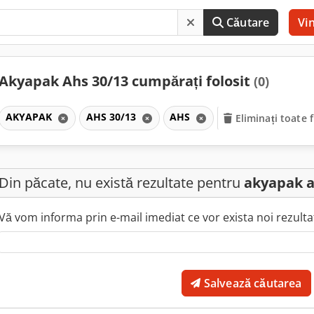
Căutare
Vi
Akyapak Ahs 30/13 cumpărați folosit
(0)
AKYAPAK
AHS 30/13
AHS
Eliminați toate f
Din păcate, nu există rezultate pentru
akyapak a
Vă vom informa prin e-mail imediat ce vor exista noi rezultat
Salvează căutarea