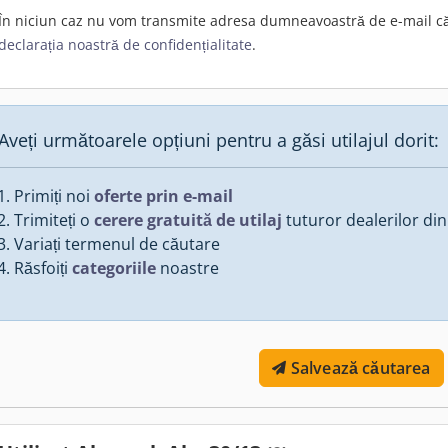
În niciun caz nu vom transmite adresa dumneavoastră de e-mail cătr
declarația noastră de confidențialitate
.
Aveți următoarele opțiuni pentru a găsi utilajul dorit:
Primiți noi
oferte prin e-mail
Trimiteți o
cerere gratuită de utilaj
tuturor dealerilor din
Variați termenul de căutare
Răsfoiți
categoriile
noastre
Salvează căutarea