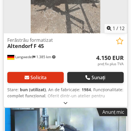
1
/
12
Ferăstrău formatizat
Altendorf
F 45
4.150 EUR
Langwedel
1.385 km
preț fix plus TVA
Solicita
Sunați
Stare:
bun (utilizat)
, An de fabricație:
1984
, Funcționalitate:
complet funcțional
, Oferit dintr-un atelier pentru
persoane cu dizabilități: o ferăstrău circular format
complet funcțional. Altendorf F45 înclinabil până la 45°
Anunț mic
prin roată manuală An fabricație: 1984 cu incizor (fără
lamă de tăiere inclusă) diametru maxim disc: 400 mm disc
montat: 350 mm Dkedpfxjzdqxvs Afhjr înălțime maximă de