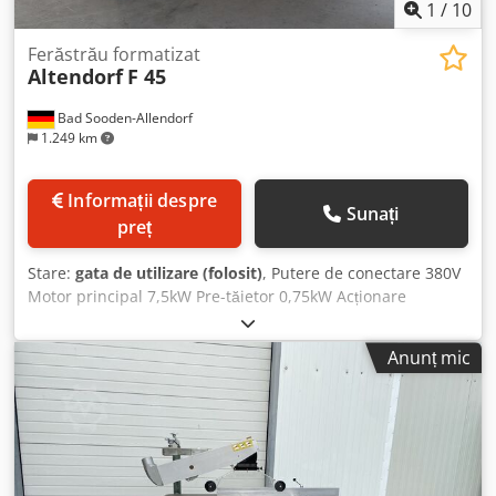
1
/
10
Ferăstrău formatizat
Altendorf
F 45
Bad Sooden-Allendorf
1.249 km
Informații despre
Sunați
preț
Stare:
gata de utilizare (folosit)
, Putere de conectare 380V
Motor principal 7,5kW Pre-tăietor 0,75kW Acționare
variabilă Carucior dublu 3000mm Reglaj electric pe
înălțime și pivotare Lățime de tăiere 1000mm controlată
Anunț mic
CNC Sistem de strângere AKE Diametru lamă max. 500 mm
Panou de comandă la nivelul ochilor Masă frontală
pivotantă Suport de șabloane Pre-tăietor cu 2 axe
Prelungire masă 840mm Limitator unghiular PQS Standard
Dsdpfx Afey Hq N Ashjkr PSV cu capotă îngustă și largă