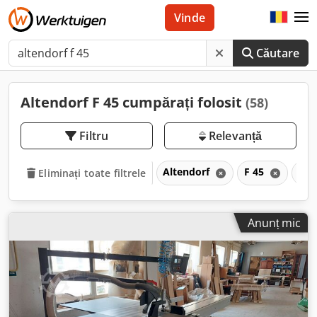
Vinde
Căutare
Altendorf F 45 cumpărați folosit
(58)
Filtru
Relevanță
Altendorf
F 45
F
Eliminați toate filtrele
Anunț mic