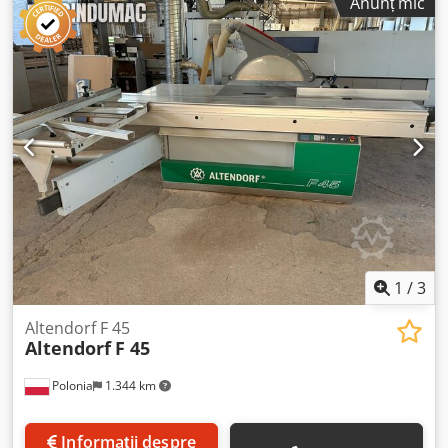
Anunț mic
de tăiere: 2800 mm Lățimea de tăiere: 1000 mm
Ridicare/coborâre și înclinare până la 45° prin intermediul
unei roți de mână Turații: 3, 4, 5 și 6000 RPM Diametrul
maxim al pânzei de ferăstrău: 400 mm Înălțimea maximă
de tăiere: 130 mm Dispozitiv de protecție paralel Limitator
pentru tăieri unghiulare
1
/
3
Altendorf F 45
Altendorf
F 45
Polonia
1.344 km
Informații despre