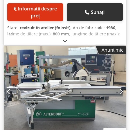
Informații despre
Sunați
preț
Stare:
revizuit în atelier (folosit)
, An de fabricație:
1986
,
lățime de tăiere (max.):
800 mm
, lungime de tăiere (max.):
2.800 mm
, lățimea de tăiere la rigla paralelă:
800 mm
,
diametrul principal al fierăstrăului:
450 mm
, Nr. mat. 86-1-
Anunț mic
224, an fabricație 1986, putere de conectare 380V 5,5kW,
lungime cărucior de tăiere 2800 mm, lățime de tăiere 800
mm, reglaj hidraulic al înălțimii și înclinării, agregat de
pre-răzuit, comutator stea-triunghi, dispozitiv de protecție
tip paralelogram cu capotă îngustă și lată, opritor
unghiular, opritor pentru tăieri la unghi, opritor paralel,
extensie masă 800 x 400 mm Dkodpjwrb U Tofx Afhjr