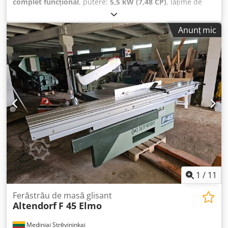
complet funcțional
, putere:
5,5 kW (7,48 CP)
, lățime de
tăiere (max.):
1.000 mm
, diametrul lamei de ferăstrău:
550
mm
, reglarea înclinării lamei de ferăstrău:
45 °
, Dotări:
Anunț mic
Marcaj CE, apărătoare pentru disc de ferăstrău,
documentație / manual
, Control prin afișaj; riglă paralelă;
memorie pentru 20 de programe; cărucior dublu cu role
3000 mm; lățime de tăiere 1000 mm; înălțime de tăiere 200
mm; prelungire masă 840 mm; trei viteze posibile: 3, 4, 5
turații/min Dkedpfey Nyuaox Afher
1
/
11
Ferăstrău de masă glisant
Altendorf
F 45 Elmo
Mediniai Strėvininkai