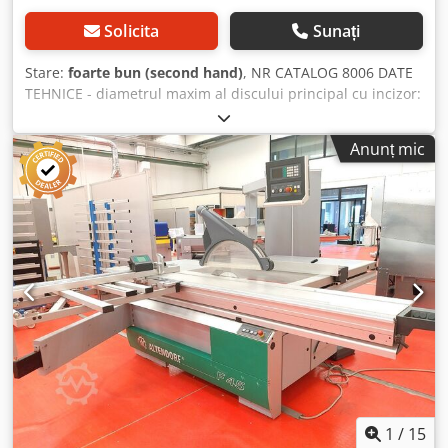
Solicita
Sunați
Stare:
foarte bun (second hand)
, NR CATALOG 8006 DATE
TEHNICE - diametrul maxim al discului principal cu incizor:
350 mm - diametrul maxim al discului principal fără
incizor: 450 mm - înălțimea maximă de tăiere cu disc
Anunț mic
instalat de 350 mm: 100 mm - reglare electrică pentru
discul principal sus/jos + unghi - afișaj electric unghiular -
reglare electrică a incizorului sus/jos, stânga/dreapta -
diametru ax principal: 30 mm - blocare ax principal - cu
cărucior de formatizare - lungime de tăiere pe cărucior:
3400 mm - lățime de tăiere la riglă: 1300 mm - cu cărucior
lateral - cu incizor - diametrul maxim al incizorului: 120
mm - diametrul axului incizorului: 22 mm - motor incizor:
0,75 kW - motor principal: 5,5 kW - 4 trepte de viteză a
turației - afișaj electronic al turației Dodpfozh Izpjx Afhskr -
diametre racorduri absorbție: 120 mm, 80 mm -
dimensiuni blat: 1220x730 mm - dimensiuni blat cu
extindere: 1440 mm - dimensiuni blat cu prelungire: 2060
mm - apărătoare disc - dimensiuni lung./lăț./înălț.:
1
/
15