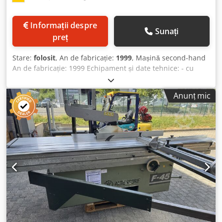
Informații despre
Sunați
preț
Stare:
folosit
, An de fabricație:
1999
, Mașină second-hand
An de fabricație: 1999 Echipament și date tehnice: - cu
ajustare electromotorizată a înălțimii și a unghiului de
înclinare pentru lama principală, introducerea
Anunț mic
dimensiunilor prin intermediul tastaturii - afișaj digital al
unghiului de înclinare și al înălțimii de tăiere - versiune CE
- lungime de tăiere 3000 mm - cu blocare pentru poziția
centrală și pozițiile de capăt - lățime de tăiere 1000 mm -
cu afișaj digital și reglaj fin - înălțime de tăiere de până la
175 mm pentru un diametru al lamei de 500 mm (în acest
caz, dispozitivul de pre-tăiere trebuie demontat) - motor
de 5,5 kW cu 4 viteze de rotație: 3/45/6000 rpm, reglabil
manual - cu frână automată și afișaj digital al vitezei de
rotație Dsdpfxjzk N Ngo Afhskr - dispozitiv de pre-tăiere cu
2 axe, cu ajustare electromotorizată a înălțimii și a poziției
laterale Disponibilitate: pe termen scurt Locație: 63934