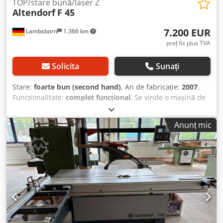
TOP/stare bună/laser Z
Altendorf
F 45
7.200 EUR
Lambsborn
1.366 km
preț fix plus TVA
Solicita
Sunați
Stare:
foarte bun (second hand)
, An de fabricație:
2007
,
Funcționalitate:
complet funcțional
, Se vinde o mașină de
tăiat panouri circulară Altendorf F 45, cu design industrial
de înaltă calitate. Această mașină impresionează prin
Anunț mic
precizia execuției, dotările extinse și standardul de calitate
binecunoscut al mărcii Altendorf. Datorită sistemului de
control electronic, precum și a reglajului motorizat al
înălțimii și înclinării, este ideală pentru utilizarea
profesională în ateliere de tâmplărie, ateliere de
prelucrare a lemnului și în amenajări interioare. Date
tehnice: Producător: Altendorf Model: F45 Anul de
fabricație: 2007 Motor principal: 5,5 kW Dkodpfjzm Hq Hsx
Afhor Tensiune: 380 V Lungimea saniei: 2.800 mm Lățimea
mesei în partea dreaptă a discului de tăiere: 1.000 mm