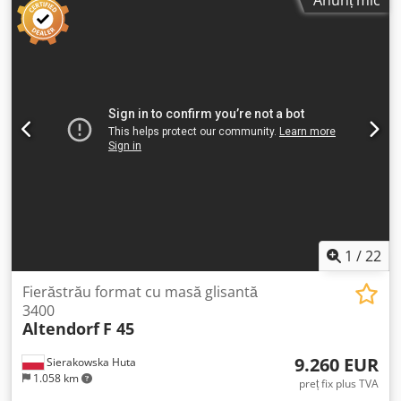
Anunț mic
Poate fi testat în funcționare până la sfârșitul lunii august
2026. Vă rog să faceți o ofertă de preț. Descrierea
aparatului: F45 Pro Drive, model de bază CNC, cu mișcare
verticală și înclinare a discului principal: - Panou de
control superior - Motor de 5,5 kW - 3,4,5.000 U/min -
Prelucrare în 2 axe - setări CNC din panou - Suport pentru
notițe Djdpfx Afszrtb Njhokr - Cursă de 3200 mm, butoane
de control pe cursă - Afișaj digital L - citire de la 2 opritoare
pe ghidajul transversal - Ghidaj paralel CNC, 1300 mm -
Cilindru pneumatic, inclusiv comandă de la distanță.
1
/
22
Fierăstrău format cu masă glisantă
3400
Altendorf
F 45
9.260 EUR
Sierakowska Huta
1.058 km
preț fix plus TVA