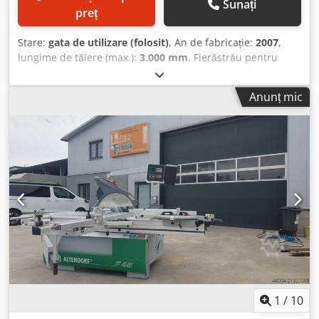
Sunați
preț
Stare:
gata de utilizare (folosit)
, An de fabricație:
2007
,
lungime de tăiere (max.):
3.000 mm
, Fierăstrău pentru
panouri, an fabricație 2007. Acest model Altendorf F 45
dispune de o lungime de tăiere de 3000 mm, o lamă
Anunț mic
principală cu o putere de 5,5 kW și un diametru maxim al
discului principal de 500 mm. Dacă sunteți în căutarea
unor performanțe de tăiere de înaltă calitate, vă
recomandăm să luați în considerare fierăstrăul pentru
panouri Altendorf F 45 oferit de noi. Contactați-ne pentru
mai multe detalii. • Putere motor principal: 5,5 kW •
Diametru disc principal: max. 500 mm • Putere motor
pânză incizor: 0,75 kW • Lungime de tăiere: 3000 mm
Dkjdpfx Afezc I Sfjhjr
1
/
10