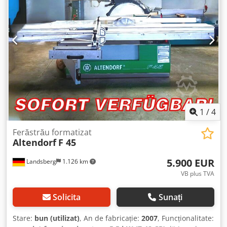
tăiere cu disc de 350 mm = 98 mm la 90° — 75 mm la 45°
cu frână de motor (aprox. 2,5 sec până la oprire) Lungimea
mesei culisante: 2500 mm Lățime de tăiere dreapta față de
discul de tăiere: 850 mm Viteze: 3/4/5/6000 rot/min cu
laser de linie de tăiere Gresser HeNe 632,8 nm 380 volți
Greutate: 990 kg Buton de stop de urgență + discuri de
tăiere folosite și noi, conform imaginii
1
/
4
Ferăstrău formatizat
Altendorf
F 45
5.900 EUR
Landsberg
1.126 km
VB plus TVA
Solicita
Sunați
Stare:
bun (utilizat)
, An de fabricație:
2007
, Funcționalitate: