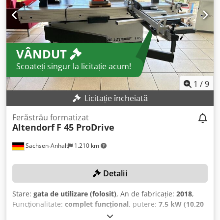
3200 mm L - Opritor paralel CNC 1300 mm - Opritor pentru
tăieri la unghi duplex manual 1350 mm - Suport pentru
șabloane - Comutator Pornit/Oprit pe căruciorul dublu -
Rolă de sprijin frontală
VÂNDUT
Scoateți singur la licitație acum!
1
/
9
Licitație încheiată
Ferăstrău formatizat
Altendorf
F 45 ProDrive
Sachsen-Anhalt
1.210 km
Detalii
Stare:
gata de utilizare (folosit)
, An de fabricație:
2018
,
Funcționalitate:
complet funcțional
, putere:
7,5 kW (10,20
CP)
, diametrul lamei de ferăstrău:
450 mm
, reglarea