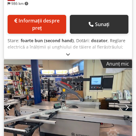
986 km
Informații despre
Sunați
preț
Stare:
foarte bun (second hand)
, Dotări:
dozator
, Reglare
electrică a înălțimii și unghiului de tăiere al fierăstrăului;
dispozitiv de pre-tăiere. Ne puteți suna sau scrie. Vorbim și
scriem în germană și rusă. De asemenea, puteți trimite
Anunț mic
mesaje în engleză. Djdpfjw Ix Alox Afhekr