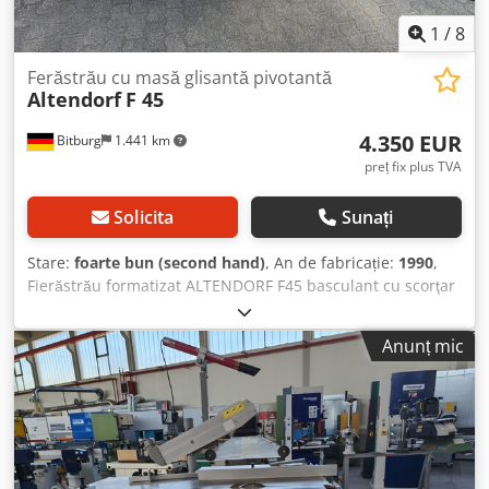
Röllbach
1
/
8
Ferăstrău cu masă glisantă pivotantă
Altendorf
F 45
4.350 EUR
Bitburg
1.441 km
preț fix plus TVA
Solicita
Sunați
Stare:
foarte bun (second hand)
, An de fabricație:
1990
,
Fierăstrău formatizat ALTENDORF F45 basculant cu scorţar
Dksdpfszipw Iox Afhor Agregat de scorţar, dubla masă cu
role, basculant, limitator paralel, masă de extensie,
Anunț mic
prelungire masă din aluminiu eloxat, lărgire masă din
aluminiu eloxat, captuşeală superioară îngustă şi lată -----
Date tehnice ----- Domeniu de înclinare: 45°, lungime masă
glisantă: 3.200 mm, lăţime de tăiere: 1.250 mm, diametru
max. pânză: 450 mm, putere motor: 5,5 kW, 3 turaţii
diametru racord aspiraţie: 80 / 120 mm Locaţie: din stoc