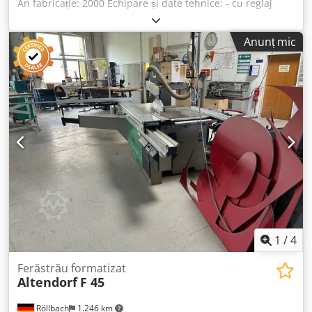
An fabricație: 2000 Echipare și date tehnice: - cu reglaj
electromecanic al înălțimii și înclinării pentru discul
principal de tăiere, introducerea dimensiunilor prin
Anunț mic
tastatură - afișaj digital pentru unghiul de înclinare și
înălțimea de tăiere - Execuție conform CE - Lungime de
tăiere 3000 mm - cu blocare în poziția mediană și la capăt -
Lățime de tăiere 1300 mm - Reglaj fin la ghidajul paralel -
Diametru max. disc de tăiere 450 mm - Înălțime max. de
tăiere 150 mm - Înălțime de tăiere max. aprox. 106 mm la
45° - Motor de 5,5 kW cu 4 turații 3000/4000/5000/6000
rpm, reglabil manual - cu frână automată și afișaj digital al
turației - incizor pe 2 axe cu reglare electromecanică a
înălțimii și poziției laterale - Sistem de incizare RAPIDO -
Opritor de unghi dublu DUPLEX Disponibilitate: imediată
Dsdpjzk N Szefx Afhokr Locație: 63934 Röllbach
1
/
4
Ferăstrău formatizat
Altendorf
F 45
Röllbach
1.246 km