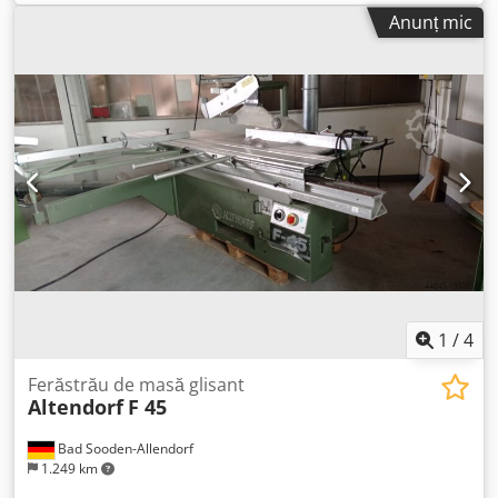
digital pentru reglarea unghiului afișaj digital pentru
Anunț mic
turație ridicare/coborâre/balansare hidraulică lățime de
tăiere 1005 mm limitator paralel manual Dkedpoy Icbgsfx
Afhjr sistem laser LAP limitator de unghi (mic) diametru
pânză ferăstrău 250 - 450 mm
1
/
4
Ferăstrău de masă glisant
Altendorf
F 45
Bad Sooden-Allendorf
1.249 km