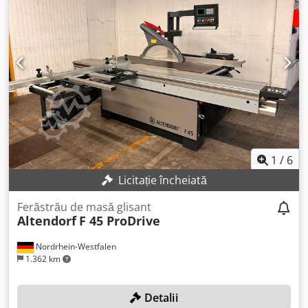
1
/
6
Licitație încheiată
Ferăstrău de masă glisant
Altendorf
F 45 ProDrive
Nordrhein-Westfalen
1.362 km
Detalii