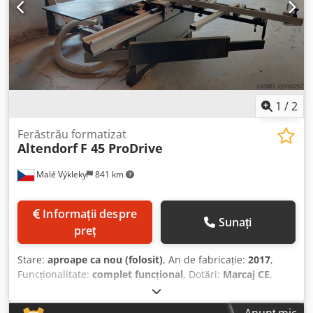
1
/
2
Ferăstrău formatizat
Altendorf
F 45 ProDrive
Malé Výkleky
841 km
Informații despre
Sunați
preț
Stare:
aproape ca nou (folosit)
, An de fabricație:
2017
,
Funcționalitate:
complet funcțional
, Dotări:
Marcaj CE
,
Vând ferăstrău de formatat ALTENDORF, model F45
ProDrive. Aparatul este în stare perfectă și trebuie văzut.