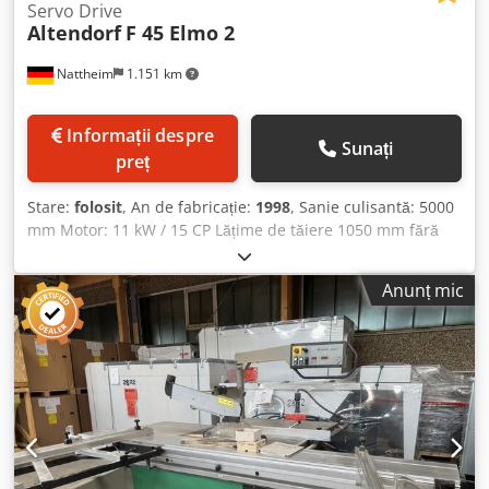
Servo Drive
Altendorf
F 45 Elmo 2
Nattheim
1.151 km
Informații despre
Sunați
preț
Stare:
folosit
, An de fabricație:
1998
, Sanie culisantă: 5000
mm Motor: 11 kW / 15 CP Lățime de tăiere 1050 mm fără
incizor, pregătit pentru incizor Sfat: Servo Drive, indicator
de linie de tăiere cu laser, reglare electrică a înălțimii și a
Anunț mic
unghiului Dimensiuni: 5000 x 1400 x 1900 mm Greutate
aprox. 1100 kg Locație depozit: Nattheim Dkodpfx Afsy Tl
Exohor