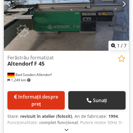
54634 Bitburg - disponibil imediat -
1
/
7
Ferăstrău formatizat
Altendorf
F 45
Bad Sooden-Allendorf
1.249 km
Informații despre
Sunați
preț
Stare:
revizuit în atelier (folosit)
, An de fabricație:
1994
,
Funcționalitate:
complet funcțional
, Putere motor 50Hz 3~
400V 5,5kW Masă culisantă 2800 mm fără incizor afișaj