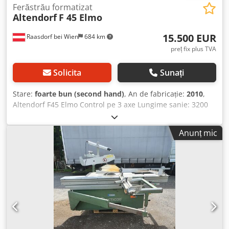
Ferăstrău formatizat
Altendorf
F 45 Elmo
15.500 EUR
Raasdorf bei Wien
684 km
preț fix plus TVA
Solicita
Sunați
Stare:
foarte bun (second hand)
, An de fabricație:
2010
,
Altendorf F45 Elmo Control pe 3 axe Lungime sanie: 3200
mm Lățime de tăiere la ghidaj paralel: 1300 mm Incizor:
pregătit Reglare înălțime pânză: electrică / control poziție
Anunț mic
Reglare înclinare pânză: electrică / control poziție Ghidaj
paralel: electric / control poziție Reglare opritor
transversal: manuală Afișare unghi pânză: afișaj digital
Afișare înălțime tăiere: afișaj digital Rigla transversală cu
funcție de tăiere la unghi: da Diametru pânză: 450 mm
Număr de viteze: 4 Dodpjy Sbvkefx Afhokr Putere motor:
5,5 kW Racorduri exhaustare: 80 și 120 mm Opritor
unghiular duplex An fabricație: 2010 Preț: 15.500.-