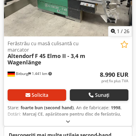
1
/
26
Ferăstrău cu masă culisantă cu
marcator
Altendorf
F 45 Elmo II - 3,4 m
Wagenlänge
8.990 EUR
Bitburg
1.441 km
preț fix plus TVA
Solicita
Sunați
Stare:
foarte bun (second hand)
, An de fabricație:
1998
,
Dotări:
Marcaj CE, apărătoare pentru disc de ferăstrău,
documentație / manual, dozator
, Lungimea saniei: 3400
mm Lățimea de tăiere la ghidajul lateral: 1350 mm Lățimea
de tăiere la ghidajul de lungime: 3200 mm Adâncimea de
Descoperiți mai multe utilaje second-hand