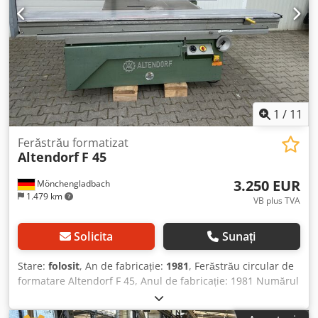
1
/
11
Ferăstrău formatizat
Altendorf
F 45
3.250 EUR
Mönchengladbach
1.479 km
VB plus TVA
Solicita
Sunați
Stare:
folosit
, An de fabricație:
1981
, Ferăstrău circular de
formatare Altendorf F 45, Anul de fabricație: 1981 Numărul
mașinii: 81-5-37 Motor de 5,5 KW / 400 Volți Agregat de
pre-tăiere de 0,75 KW Dodszm S S Njpfx Afhokr Lungimea