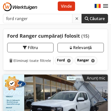
Vinde
Căutare
Ford Ranger cumpărați folosit
(15)
Filtru
Relevanță
Ford
Ranger
Eliminați toate filtrele
Anunț mic