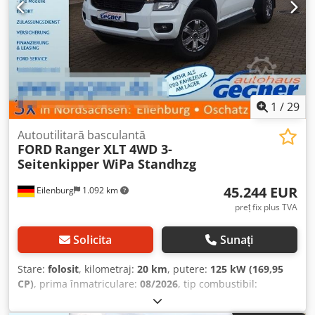
1
/
29
Autoutilitară basculantă
FORD
Ranger XLT 4WD 3-
Seitenkipper WiPa Standhzg
45.244 EUR
Eilenburg
1.092 km
preț fix plus TVA
Solicita
Sunați
Stare:
folosit
, kilometraj:
20 km
, putere:
125 kW (169,95
CP)
, prima înmatriculare:
08/2026
, tip combustibil:
motorină
, greutate totală:
3.230 kg
, culoare:
alb
, tip de
angrenaj:
automat
, număr de locuri:
4
, lungime totală: