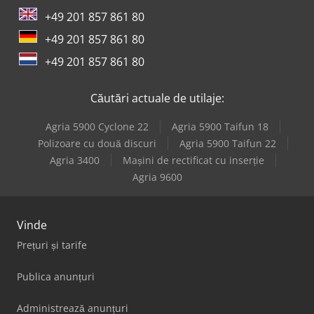
+49 201 857 861 80
Renault Trafic L
+49 201 857 861 80
Vw Crafter
+49 201 857 861 80
Vw Crafter 30
Căutări actuale de utilaje:
Vw Crafter 35
Agria 5900 Cyclone 22
Agria 5900 Taifun 18
Vw Crafter 50
Polizoare cu două discuri
Agria 5900 Taifun 22
Agria 3400
Mașini de rectificat cu inserție
Vw T 3
Agria 9600
Vinde
Prețuri și tarife
Publica anunțuri
Administrează anunțuri