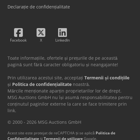
Declarație de confidențialitate
Facebook
X
LinkedIn
Toate informațiile, ofertele și prețurile de pe această
pagină sunt fără caracter obligatoriu și neangajante!
Prin utilizarea acestui site, acceptați
Termenii și condițiile
și
Politica de confidențialitate
noastră.
Mărcile menționate aparțin proprietarilor lor de drept.
MSG Auctions GmbH nu își asumă responsabilitatea pentru
conținutul paginilor externe la care se face trimitere prin
link.
© 2000 - 2026 MSG Auctions GmbH
Acest site este protejat de reCAPTCHA și se aplică
Politica de
Confidențialitate
și
Termenii de utilizare
Google.