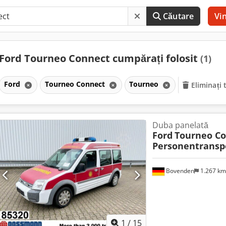
Căutare
Vi
Ford Tourneo Connect cumpărați folosit
(1)
Ford
Tourneo Connect
Tourneo
Eliminați 
Duba panelată
Ford
Tourneo Co
Personentranspo
Bovenden
1.267 k
1
/
15