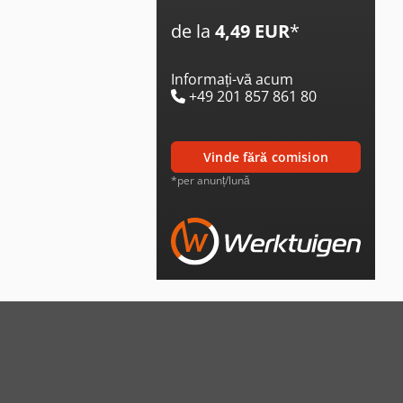
de la
4,49 EUR
*
Informați-vă acum
+49 201 857 861 80
vinde fără comision
*per anunț/lună