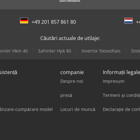
+49 201 857 861 80
+
Căutări actuale de utilaje:
hinler Hkm 40
Sahinler Hpk 80
Invertor fotovoltaic
Sist
sistență
companie
Informații legal
Despre noi
Impresum
presă
Termeni și condiț
vânzare-cumpărare model
Locuri de muncă
Declarație de conf