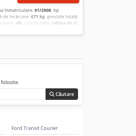
ma înmatriculare:
01/2008
, tip
ă de încărcare:
671 kg
, greutate totală:
culoare:
alb
, cabină șofer:
cabina de zi
,
număr de locuri:
8
, An de fabricație:
ația vehiculului: Bovenden, oglinzi
pta, 5 trepte, ABS (sistem antiblocare
re, uși, ecosticker verde.
ne Vânzarea către comercianți sau
espre dotări sunt fără garanție; ne
folosite.
Căutare
Ford Transit Courier