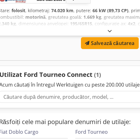
Stare:
folosit
, kilometraj:
74.020 km
, putere:
66 kW (89,73 CP)
, pri
combustibil:
motorină
, greutatea goală:
1.669 kg
, greutatea maxim
2.340 kg
, dimensiunea anvelopei:
195/65R15
, configurație ax:
4x2
, 
tip de angrenaj:
mecanic
, clasă de emisii:
Euro 4
, suspensie:
oțel
, 
2007
, Dotări:
ABS, cabină, controlul tracțiunii, cuplaj remorcă
, Loc
Salvează căutarea
electrice, oglinzi încălzite, geam electric stânga, geam electric drea
frâne), ASR (controlul tracțiunii), girofar, suspensie cu arcuri lamela
Chsdpfjvhkcmsx Amboa Caroserie: vehicul pentru transport persoa
pentru export se realizează cu adăugarea TVA de 19%! Informațiile d
rezervăm dreptul la modificări, vânzare intermediară și erori!
Utilizat Ford Tourneo Connect
(1)
Acum căutați în întregul Werktuigen cu peste 200.000 utilaje 
Răsfoiți cele mai populare denumiri de utilaje:
Fiat Doblo Cargo
Ford Tourneo