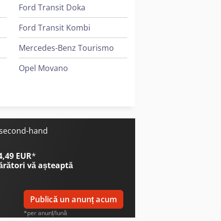
Ford Transit Doka
Ford Transit Kombi
Mercedes-Benz Tourismo
Opel Movano
Vw Crafter 35
Vw T 3
e second-hand
 4,49 EUR
*
ărători
vă așteaptă
Publică un anunț acum
*per anunț/lună