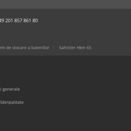
49 201 857 861 80
em de stocare a bateriilor
Sahinler Hkm 65
e
ii generale
idențialitate