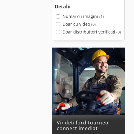
Detalii
Numai cu imagini
(1)
Doar cu video
(0)
Doar distribuitori verificați
(0)
Vindeți ford tourneo
connect imediat