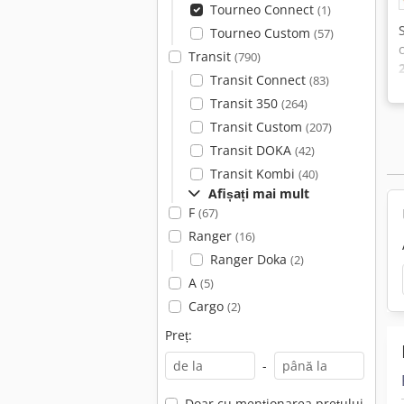
Tourneo Connect
(1)
Tourneo Custom
(57)
Transit
(790)
Transit Connect
(83)
Transit 350
(264)
Transit Custom
(207)
Transit DOKA
(42)
Transit Kombi
(40)
Afișați mai mult
F
(67)
Ranger
(16)
Ranger Doka
(2)
A
(5)
Cargo
(2)
Preț:
-
Doar cu menționarea prețului