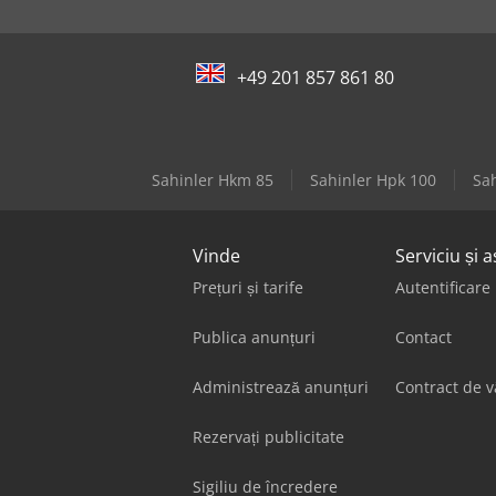
+49 201 857 861 80
Sahinler Hkm 85
Sahinler Hpk 100
Sa
Vinde
Serviciu și a
Prețuri și tarife
Autentificare
Publica anunțuri
Contact
Administrează anunțuri
Contract de 
Rezervați publicitate
Sigiliu de încredere