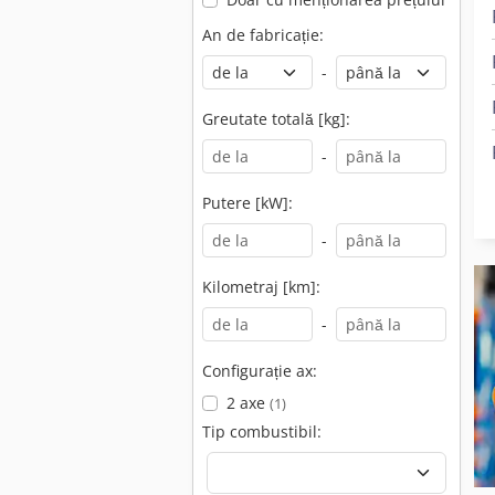
An de fabricație:
-
Greutate totală [kg]:
-
Putere [kW]:
-
Kilometraj [km]:
-
Configurație ax:
2 axe
(1)
Tip combustibil: