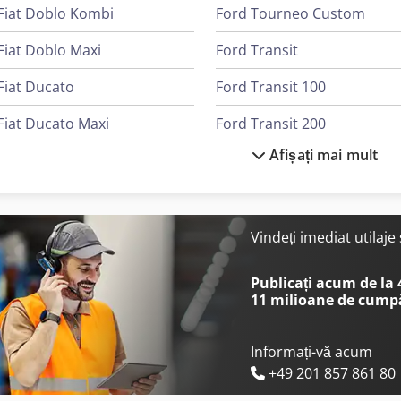
Fiat Doblo Kombi
Ford Tourneo Custom
Fiat Doblo Maxi
Ford Transit
Fiat Ducato
Ford Transit 100
Fiat Ducato Maxi
Ford Transit 200
Afișați mai mult
Fiat Fiorino
Ford Transit 300
Ford Cargo
Ford Transit 350
Ford Ranger
Ford Transit Bus
Vindeți imediat utilaj
Ford Ranger Raptor
Ford Transit Cassone
Publicați acum de la
11 milioane de cump
Informați-vă acum
+49 201 857 861 80