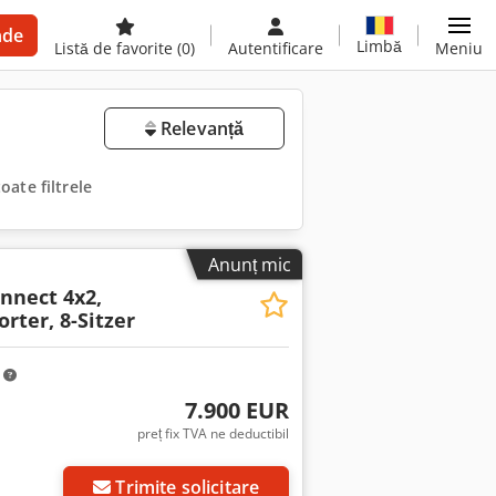
nde
Limbă
Listă de favorite
(0)
Autentificare
Meniu
Relevanță
toate filtrele
Anunț mic
nnect 4x2,
rter, 8-Sitzer
m
7.900 EUR
preț fix TVA ne deductibil
Trimite solicitare