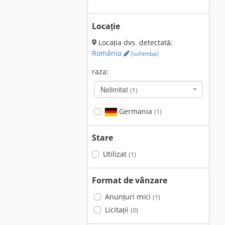
Locație
Locația dvs. detectată:
România
(schimba)
raza:
Nelimitat
(1)
Germania
(1)
Stare
Utilizat
(1)
Format de vânzare
Anunțuri mici
(1)
Licitații
(0)