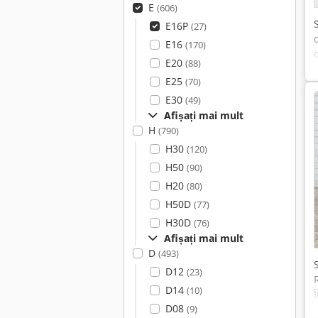
E
(606)
E16P
(27)
E16
(170)
E20
(88)
E25
(70)
E30
(49)
Afișați mai mult
H
(790)
H30
(120)
H50
(90)
H20
(80)
H50D
(77)
H30D
(76)
Afișați mai mult
D
(493)
D12
(23)
D14
(10)
D08
(9)