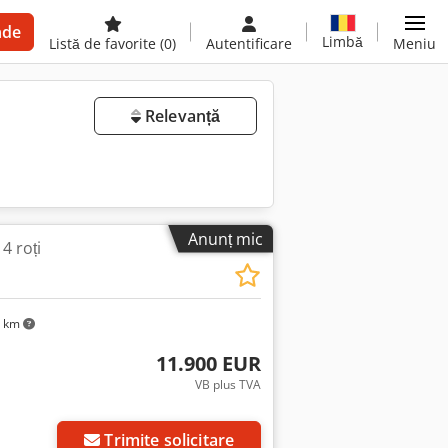
nde
Limbă
Listă de favorite
(0)
Autentificare
Meniu
Relevanță
Anunț mic
 4 roți
2 km
11.900 EUR
VB plus TVA
Trimite solicitare