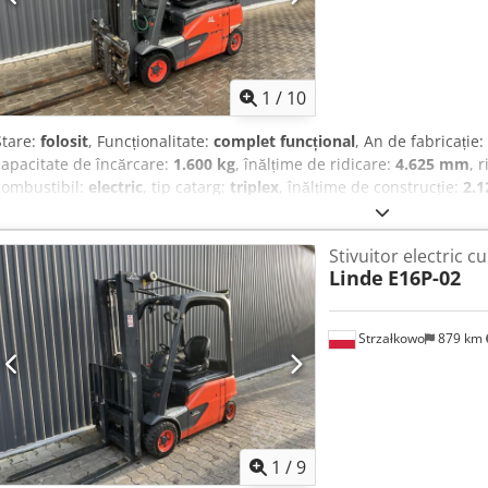
1
/
10
Stare:
folosit
, Funcționalitate:
complet funcțional
, An de fabricație:
capacitate de încărcare:
1.600 kg
, înălțime de ridicare:
4.625 mm
, 
combustibil:
electric
, tip catarg:
triplex
, înălțime de construcție:
2.
Electrostivuitor cu 4 roți Clasa ISO: Clasa ISO 2 = 1.000 - 2.500 kg C
Triplex Stare: Pregătit pentru utilizare și complet funcțional Stare 
Stivuitor electric cu
laterală, dispozitiv de reglare a furcilor, ventil 3, ventil 4,
Linde
E16P-02
Strzałkowo
879 km
1
/
9