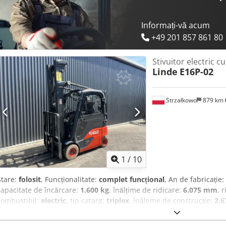
Informați-vă acum
+49 201 857 861 80
Stivuitor electric cu
Linde
E16P-02
Strzałkowo
879 km
1
/
10
Stare:
folosit
, Funcționalitate:
complet funcțional
, An de fabricație:
capacitate de încărcare:
1.600 kg
, înălțime de ridicare:
6.075 mm
, 
combustibil:
electric
, tip catarg:
triplex
, înălțime de construcție:
2.
Stivuitor electric cu 4 roți Cedpfozf Tlhjx Agfjha Clasa ISO: Clasa ISO
Stare: Pregătit de utilizare și complet funcțional Stare tehnică: bună