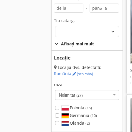
-
Tip catarg:
Afișați mai mult
Locație
Locația dvs. detectată:
România
(schimba)
raza:
Nelimitat
(27)
Polonia
(15)
Germania
(10)
Olanda
(2)