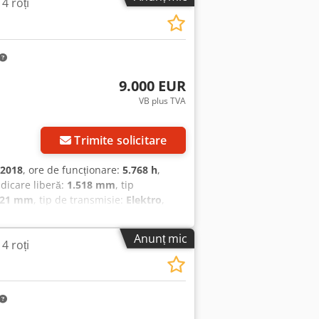
 4 roți
9.000 EUR
VB plus TVA
Trimite solicitare
2018
, ore de funcționare:
5.768 h
,
ridicare liberă:
1.518 mm
, tip
121 mm
, tip de transmisie:
Elektro
,
 kg Tip catarg: Duplex Stare: Pregătit
 Agowz Am Asfoa Tensiune baterie: 48V
Anunț mic
 4 roți
de-shift),