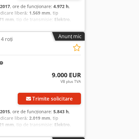
2017
, ore de funcționare:
4.972 h
,
ridicare liberă:
1.569 mm
, tip
171 mm
, tip de transmisie:
Elektro
,
ip catarg: Triplex Csdjx Ef Nfopfx
că: bună Voltaj baterie: 48V An
Anunț mic
 4 roți
9.000 EUR
VB plus TVA
Trimite solicitare
2015
, ore de funcționare:
5.843 h
,
ridicare liberă:
2.019 mm
, tip
621 mm
, tip de transmisie:
Elektro
,
Tip catarg: Triplex Cedpfx Aswi A
că: bună Tensiune baterie: 48V An