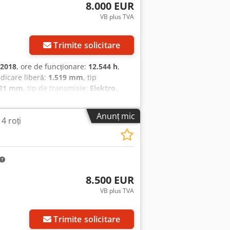
8.000 EUR
VB plus TVA
Trimite solicitare
2018
, ore de funcționare:
12.544 h
,
ridicare liberă:
1.519 mm
, tip
121 mm
, tip de transmisie:
Elektro
,
jdpfx Agoy T Am Tefjha Tip catarg:
tehnică: bună Baterie: 48V Deplasare
Anunț mic
 4 roți
8.500 EUR
VB plus TVA
Trimite solicitare