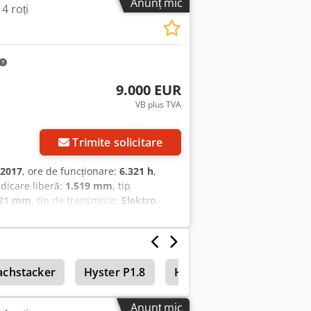
Anunț mic
 4 roți
9.000 EUR
VB plus TVA
Trimite solicitare
2017
, ore de funcționare:
6.321 h
,
ridicare liberă:
1.519 mm
, tip
121 mm
, tip de transmisie:
Elektro
,
ip catarg: Triplex Stare: Pregătit de
ună Baterie Volt: 48V Side shifter, Al
achstacker
Hyster P1.8
Hyster H2.0Fts
Stivui
Anunț mic