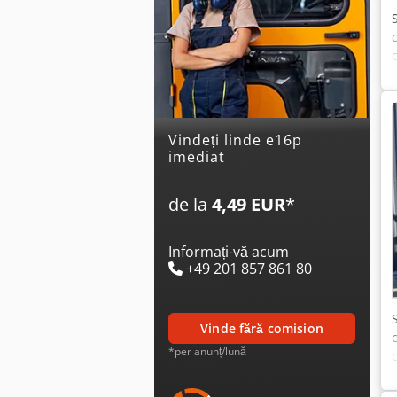
Vindeți linde e16p
imediat
de la
4,49 EUR
*
Informați-vă acum
+49 201 857 861 80
vinde fără comision
*per anunț/lună