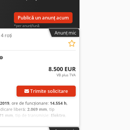
Publică un anunț acum
*per anunț/lună
Anunț mic
 4 roți
8.500 EUR
VB plus TVA
Trimite solicitare
2019
, ore de funcționare:
14.554 h
,
ridicare liberă:
2.069 mm
, tip
671 mm
, tip de transmisie:
Elektro
,
 2 = 1.000 - 2.500 kg Tip catarg: Triplex
 Baterie Volt: 48V An fabricație baterie: