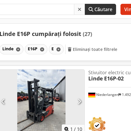
Căutare
Vi
Linde E16P cumpărați folosit
(27)
Linde
E16P
E
Eliminați toate filtrele
Stivuitor electric cu
Linde
E16P-02
Niederlangen
1.49
1
/
10