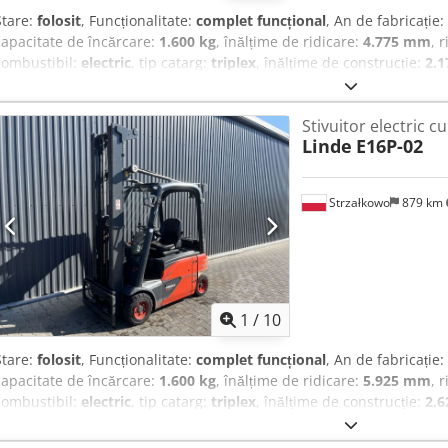
Stare:
folosit
, Funcționalitate:
complet funcțional
, An de fabricație:
capacitate de încărcare:
1.600 kg
, înălțime de ridicare:
4.775 mm
, 
combustibil:
electric
, tip catarg:
triplex
, înălțime de construcție:
2.
Stivuitor electric cu 4 roți Clasa ISO: Clasa ISO 2 = 1.000 - 2.500 kg T
Agfeha Stare: Pregătit de utilizare și complet funcțional Stare tehni
Stivuitor electric cu
fabricație baterie: 2017 Deplasare laterală, A 3-a valvă,
Linde
E16P-02
Strzałkowo
879 km
1
/
10
Stare:
folosit
, Funcționalitate:
complet funcțional
, An de fabricație:
capacitate de încărcare:
1.600 kg
, înălțime de ridicare:
5.925 mm
, 
combustibil:
electric
, tip catarg:
triplex
, înălțime de construcție:
2.
Stivuitor electric cu 4 roți Clasa ISO: Clasa ISO 2 = 1.000 - 2.500 kg 
Suogfeha Stare: Gata de utilizare și complet funcțional Stare tehni