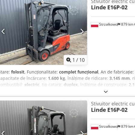
Stivuitor electric cu
Linde
E16P-02
Strzałkowo
879 km
1
/
10
Stare:
folosit
, Funcționalitate:
complet funcțional
, An de fabricație:
capacitate de încărcare:
1.600 kg
, înălțime de ridicare:
3.145 mm
, 
combustibil:
electric
, tip catarg:
duplex
, înălțime de construcție:
2.
Motostivuitor electric cu 4 roți Clasa ISO: Clasa ISO 2 = 1.000 - 2.500
pentru utilizare și complet funcțional Stare tehnică: bună Chsdpfx
Stivuitor electric cu
An fabricație baterie: 2025 Stare baterie: Nouă Deplasare laterală (si
Linde
E16P-02
Strzałkowo
879 km