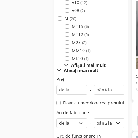
V10
(12)
V08
(2)
M
(20)
MT15
(6)
MT12
(5)
M25
(2)
MM10
(1)
ML10
(1)
Afișați mai mult
Afișați mai mult
Preț:
-
Doar cu menționarea prețului
t
An de fabricație:
Linde E16C
Linde E20L
Linde Reachstacker
-
Ore de funcționare [h]: