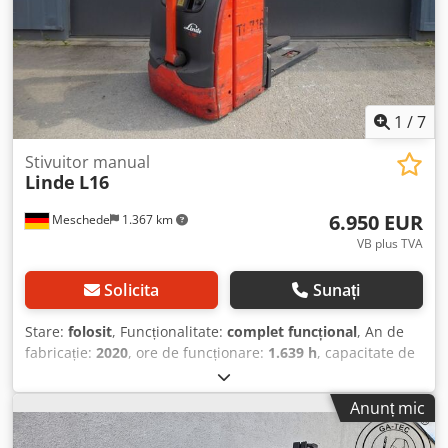
1
/
7
Stivuitor manual
Linde
L16
6.950 EUR
Meschede
1.367 km
VB plus TVA
Solicita
Sunați
Stare:
folosit
, Funcționalitate:
complet funcțional
, An de
fabricație:
2020
, ore de funcționare:
1.639 h
, capacitate de
încărcare:
1.600 kg
, înălțime de ridicare:
3.330 mm
,
ridicare liberă:
1.500 mm
, tip combustibil:
electric
, tip
Anunț mic
catarg:
duplex
, lungimea furcii:
1.200 mm
, tip de
transmisie:
Elektro
, Transpalet cu ridicare înaltă Punct de