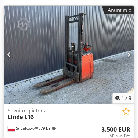
V Tipul bateriei: PzS Anul de fabricație al bateriei: 2017
Starea bateriei: 80 - 100% Cu 3 roți.
Anunț mic
1
/
8
Stivuitor pietonal
Linde
L16
3.500 EUR
Strzałkowo
879 km
VB plus TVA