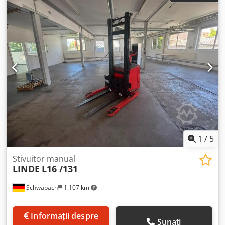
transmisie:
Elektro
, Stivuitor cu timonă Tip mast: Triplex
Stare: Gata de utilizare și complet funcțional Stare tehnică:
bună Djdpozqw Siefx Angeck Voltaj baterie: 24V Ridicare
inițială,
1
/
5
Stivuitor manual
LINDE
L16 /131
Schwabach
1.107 km
Informații despre
Sunați