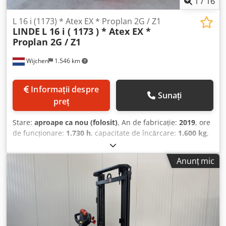
1
/
16
L 16 i (1173) * Atex EX * Proplan 2G / Z1
LINDE
L 16 i ( 1173 ) * Atex EX *
Proplan 2G / Z1
Wijchen
1.546 km
Informații despre
Sunați
preț
Stare:
aproape ca nou (folosit)
, An de fabricație:
2019
, ore
de funcționare:
1.730 h
, capacitate de încărcare:
1.600 kg
,
înălțime de ridicare:
3.250 mm
, tip combustibil:
electric
,
tip catarg:
duplex
, înălțime de construcție:
2.120 mm
,
Anunț mic
Producător + model: LINDE L 16 i (1173) *EX* Proplan 2G /
Zona 1 * Stâlp: 2W3250 ID: 26082.5811 Categorie: Folosit
Stâlp: 2W Înălțime redusă: 2120 mm Înălțime de ridicare:
3250 mm Capacitate: 1600 kg Inițializare: Da An: 2019 Ore
de funcționare: 1730 ore Capacitate: 24V / 345Ah Opțiuni:
*EX* Proplan !!!!! Sistem / Certificat = EPS 16 ATEX 1137 X