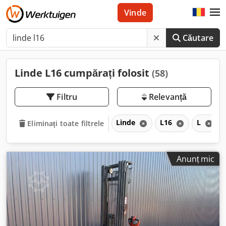
Vinde
Căutare
Linde L16 cumpărați folosit
(58)
Filtru
Relevanță
Linde
L16
L
Eliminați toate filtrele
Anunț mic