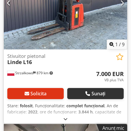
1
/
9
Stivuitor pietonal
Linde
L16
7.000 EUR
Strzałkowo
879 km
VB plus TVA
Solicita
Sunați
Stare:
folosit
, Funcționalitate:
complet funcțional
, An de
fabricație:
2022
, ore de funcționare:
3.844 h
, capacitate de
încărcare:
1.600 kg
, înălțime de ridicare:
5.316 mm
,
ridicare liberă:
1.745 mm
, tip combustibil:
electric
, tip
Anunț mic
catarg:
triplex
, înălțime de construcție:
2.265 mm
, tip de