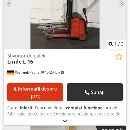
1
/
3
Stivuitor de paleți
Linde
L 16
Wermelskirchen
1.424 km
Informații despre
Sunați
preț
Stare:
folosit
, Funcționalitate:
complet funcțional
, An de
fabricație:
2007
, ore de funcționare:
4.585 h
, capacitate de
încărcare:
1.600 kg
, înălțime de ridicare:
4.200 mm
, tip
combustibil:
electric
, tip catarg:
simplex
, înălțime de