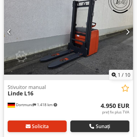
greutate: 600 Tip catarg: Duplex Stare: Gata de utilizare și
complet funcțional Stare tehnică: bună Baterie Voltaj: 24V
Tip baterie: PzS An fabricație baterie: 2020 Dcodpfx Ansy
Tzrnogjk 3 roți,
1
/
10
Stivuitor manual
Linde
L16
4.950 EUR
Dortmund
1.418 km
preț fix plus TVA
Solicita
Sunați