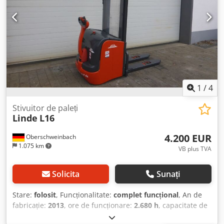
1
/
4
Stivuitor de paleți
Linde
L16
4.200 EUR
Oberschweinbach
1.075 km
VB plus TVA
Solicita
Sunați
Stare:
folosit
, Funcționalitate:
complet funcțional
, An de
fabricație:
2013
, ore de funcționare:
2.680 h
, capacitate de
încărcare:
1.600 kg
, înălțime de ridicare:
3.744 mm
, tip