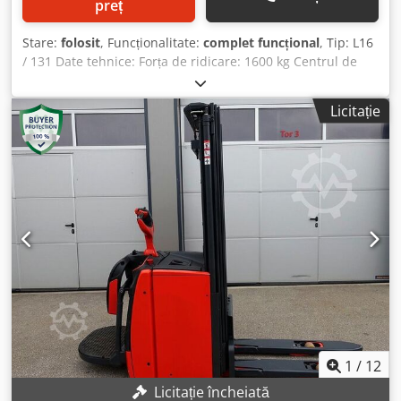
preț
Stare:
folosit
, Funcționalitate:
complet funcțional
, Tip: L16
/ 131 Date tehnice: Forța de ridicare: 1600 kg Centrul de
greutate al sarcinii: 600 mm Lungimea furcii: 1150 mm
Înălțimea maximă de ridicare: 3780 mm Dimensiuni:
Licitație
Lungime: 1950 mm Lățime: 1200 mm Înălțime: 1990 mm
Greutate (aproximativ): 1,5 tone Dotat cu: Dcedpfx
Aezrzmaengjk - Catarg duplex - Sistem de baterii de 24
volți
1
/
12
Licitație încheiată