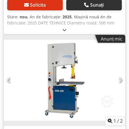
Solicita
Sunați
Stare:
nou
, An de fabricație:
2025
, Mașină nouă An de
fabricație: 2025 DATE TEHNICE Diametru roată: 500 mm
Viteză bandă: 1300 m/min Înălțime de tăiere: 330 mm
Lățime de tăiere: 480 mm Lungime maximă a pânzei: 4140
Anunț mic
mm Lățime pânză minimă / maximă: 15 mm / 25 mm
Opțional, pentru acoperire specială, lățime minimă /
maximă a pânzei: 6 mm / 20 mm Dimensiuni masă: 670 x
495 mm Înălțime masă: 900 mm Racord de aspirare: 2 x Ø
100 mm Putere motor: 1,5 kW / 2 CP Tensiune specială: 400
V / 50 Hz Culoare: RAL 7035 Gri deschis și RAL 5000
Albastru violet Greutate netă: cca. 210 kg DESCRIERE
TEHNICĂ Construcție solidă germană Cadru de mașină din
construcție modernă, robustă, sudată din oțel cu dublă
cameră, fără torsiune Ușă superioară și inferioară cu
siguranță prin întrerupător limită Ghidaj de precizie
pentru bandă, sus și jos, APA 2, mărimea 1 Masă fin
șlefuită din fontă Placă de masă înclinabilă până la 45° Roți
bandă dinamice echilibrate, cu bandă de cauciuc
1
/
2
vulcanizată Rigla de ghidaj poate fi folosită pe partea