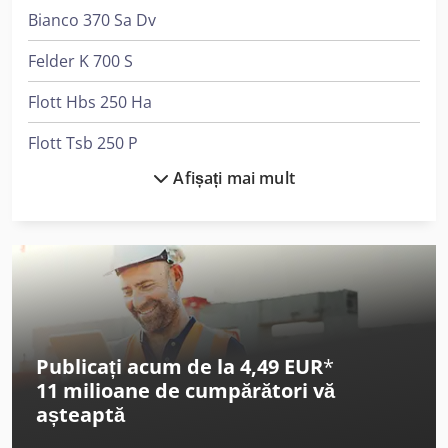
Bianco 370 Sa Dv
Felder K 700 S
Flott Hbs 250 Ha
Flott Tsb 250 P
Afișați mai mult
Haas Umc-500
Herbold Pu 500
Holzkraft Bbs 630 C
Holzkraft Hbs 533 S
Houfek Sr 530
Publicați acum de la 4,49 EUR
*
11 milioane de cumpărători
vă
Huvema Hu 370 Psk
așteaptă
Lvd Ppeb 400/61