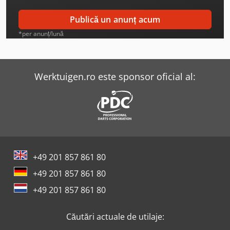
Panhans 116/10
Publică un anunț acum
Panhans 245/10
*per anunț/lună
Panhans 245/20
Panhans 334/20
Werktuigen.ro este sponsor oficial al:
Panhans 336/20
Panhans 680/200
Scm Class S 630
+49 201 857 861 80
Scm Nova F 520
+49 201 857 861 80
Scm Nova Fs 520
+49 201 857 861 80
Scm Nova S 630
Căutări actuale de utilaje:
Scm Nova Si 400