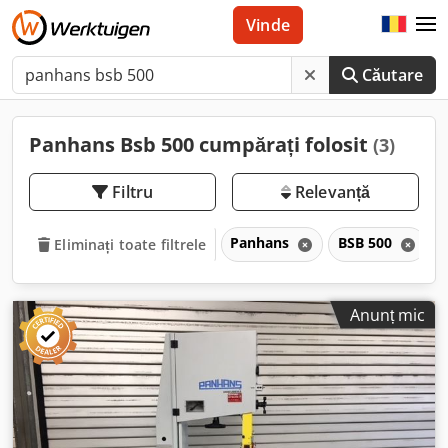
Vinde
Căutare
Panhans Bsb 500 cumpărați folosit
(3)
Filtru
Relevanță
Panhans
BSB 500
Eliminați toate filtrele
Anunț mic