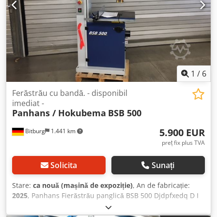
1
/
6
Ferăstrău cu bandă. - disponibil
imediat -
Panhans / Hokubema
BSB 500
5.900 EUR
Bitburg
1.441 km
preț fix plus TVA
Solicita
Sunați
Stare:
ca nouă (mașină de expoziție)
, An de fabricație:
2025
, Panhans Fierăstrău panglică BSB 500 Djdpfxedq D I
He Ab Nekr Ghidaje pentru bandă superioare și inferioare
APA II Masă pivotantă până la 45° Siguranță a ușii prin