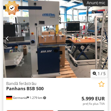
Anunț mic
intermediul unui întrerupător de capăt Diametru volantă
500 mm Motor de acționare 1,5 kW / 2,0 CP Motor 400V cu
frână de motor Viteză bandă 1.290 m/min Înălțime maximă
de tăiere: 320 mm Lățime maximă de tăiere: 485 mm
Lungime maximă a pânzei: 4.145 mm Dimensiuni masă:
500x680 mm Înălțimea mesei: 890 mm Racord aspirare:
2x100 mm Necesar spațiu: 900x525x1925 mm Greutate:
220 kg Conform CE, testat GS Disponibil din stoc 54634
Bitburg
1
/
5
Bandă ferăstrău
Panhans
BSB 500
5.999 EUR
Germania
1.279 km
preț fix plus TVA