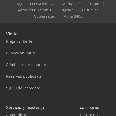
Agria 5900 Cyclone 22
Agria 9600
Cupe
Scm Olimpic K 560
Agria 5900 Taifun 18
Agria 5900 Taifun 22
Cuplaj rapid
Agria 3400
Weinbrenner Tsv 6/3050
Vinde
Prețuri și tarife
Publica anunțuri
Administrează anunțuri
Rezervați publicitate
Sigiliu de încredere
Serviciu și asistență
companie
Autentificare
Despre noi