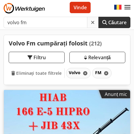
Vinde
Căutare
Volvo Fm cumpărați folosit
(212)
Filtru
Relevanță
Volvo
FM
Eliminați toate filtrele
Anunț mic