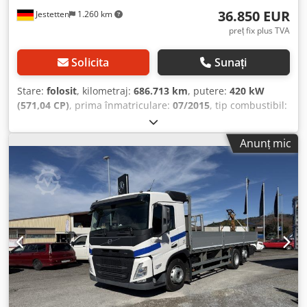
36.850 EUR
Jestetten
1.260 km
preț fix plus TVA
Solicita
Sunați
Stare:
folosit
, kilometraj:
686.713 km
, putere:
420 kW
(571,04 CP)
, prima înmatriculare:
07/2015
, tip combustibil:
motorină
, greutatea goală:
12.880 kg
, greutatea maximă
de încărcare:
19.120 kg
, dimensiunea anvelopei:
315 / 80 R
Anunț mic
22.5 / 11mm
, configurație ax:
8x2
, următoarea inspecție
(TÜV):
01/2026
, cabină șofer:
cabina de zi
, tip de angrenaj:
automat
, clasă de emisii:
Euro 6
, suspensie:
oțel-aer
,
număr de locuri:
2
, lungime totală:
-2 mm
, lățime totală:
25.500 mm
, dimensiunea anvelopei din față:
315 / 80 R
22.5 / 11mm
, greutate operațională:
32.000 kg
, Dotări:
aer
condiționat
,