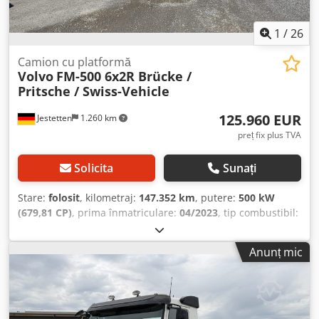
1
/
26
Camion cu platformă
Volvo
FM-500 6x2R Brücke /
Pritsche / Swiss-Vehicle
125.960 EUR
Jestetten
1.260 km
preț fix plus TVA
Solicita
Sunați
Stare:
folosit
, kilometraj:
147.352 km
, putere:
500 kW
(679,81 CP)
, prima înmatriculare:
04/2023
, tip combustibil:
motorină
, greutatea goală:
10.100 kg
, greutatea maximă
de încărcare:
15.900 kg
, greutate totală:
40.000 kg
,
Anunț mic
dimensiunea anvelopei:
315 / 70 R 22.5 / 11mm
,
următoarea inspecție (TÜV):
03/2025
, cabină șofer:
cabina
de zi
, tip de angrenaj:
automat
, clasă de emisii:
Euro 6
,
suspensie:
aer
, număr de locuri:
2
, lungime totală:
9.950
mm
, lățime totală:
25.500 mm
, înălțime totală:
30.000 mm
,