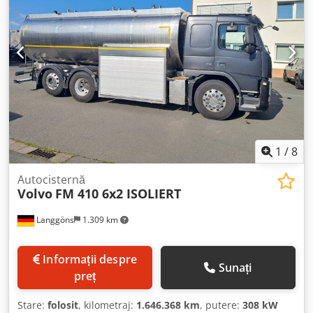
automat de viteză
, Producător: Volvo - Tip/Model: FM 460
6x2 - Prima înmatriculare: 12.06.2019 - Kilometraj:
1.276.640 km - Număr de axe: 3 - Clasa de emisii: Euro6 -
Transmisie: automată - Suspensie: pneumatică cu axă de
ridicare - Axă de ridicare - Axă direcțională - Frâne: pe disc
- Aer condiționat - Lungime: 9550 mm - Lățime: 2500 mm -
Înălțime: 3300 mm - Greutate proprie: 12.305 kg -
Producător caroserie: Schwarte - Material rezervor: oțel
inoxidabil - Volum total rezervor: 17.000 L - Compartimente
rezervor: 3 - Izolat - Denumire instalație: Schwarte V 2000 -
Pompă centrifugă - MAK 3002 Plus - Sondor probe -
1
/
8
Spălare CIP Csdpfxsynlw Aj Ah Eeha
Autocisternă
Volvo
FM 410 6x2 ISOLIERT
Langgöns
1.309 km
Informații despre
Sunați
preț
Stare:
folosit
, kilometraj:
1.646.368 km
, putere:
308 kW