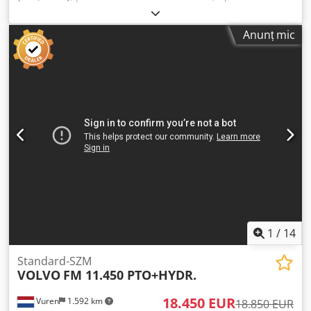
motorină
, greutatea goală:
7.240 kg
, greutatea maximă de
încărcare:
10.760 kg
, greutate totală:
40.000 kg
,
Anunț mic
dimensiunea anvelopei:
315 / 80 R 22.5 / 11mm
,
configurație ax:
4x2
, următoarea inspecție (TÜV):
12/2024
,
cabină șofer:
cabina de zi
, tip de angrenaj:
automat
, clasă
de emisii:
Euro 6
, suspensie:
oțel-aer
, lățime totală:
25.500
mm
, dimensiunea anvelopei din față:
315 / 80 R 22.5 /
11mm
, număr de locuri:
2
, greutate operațională:
18.000
kg
, Dotări:
aer condiționat
,
1
/
14
Standard-SZM
VOLVO
FM 11.450 PTO+HYDR.
18.450 EUR
Vuren
1.592 km
18.850 EUR