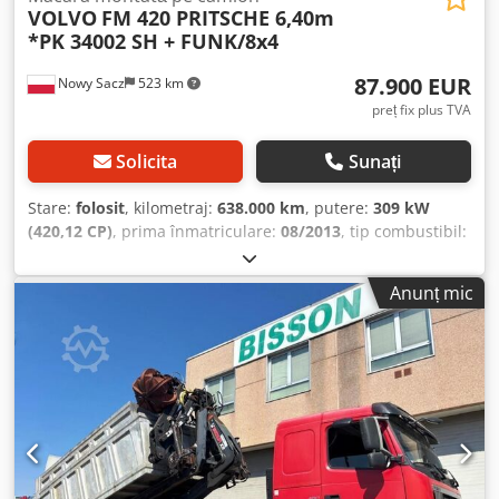
VOLVO
FM 420 PRITSCHE 6,40m
*PK 34002 SH + FUNK/8x4
87.900 EUR
Nowy Sacz
523 km
preț fix plus TVA
Solicita
Sunați
Stare:
folosit
, kilometraj:
638.000 km
, putere:
309 kW
(420,12 CP)
, prima înmatriculare:
08/2013
, tip combustibil:
motorină
, greutate totală:
32.000 kg
, configurație ax:
3
axe
, culoare:
roșu
, tip de angrenaj:
mecanic
, lungimea
Anunț mic
spațiului de încărcare:
6.400 mm
, lățimea spațiului de
încărcare:
2.470 mm
, înălțime spațiu de încărcare:
800
mm
, An de fabricație:
2013
, Dotări:
ABS, aer condiționat,
macara
, Volvo FM 420 / 8x4 Basculantă 6,40 m + MACARA +
CONTROL LA DISTANȚĂ Fără accidente În stare bună! ? AN
DE FABRICAȚIE: 2013 ? KILOMETRAJ: 638 000 km DOTĂRI:
Cjdpfx Aezmc Dpoh Eoha ? ABS ? GEAMURI ELECTRICE ?
OGlinzi ELECTRICE ? DIRECȚIE ASISTATĂ ? TAHOGRAF ? AER
CONDIȚIONAT BASCULANTĂ: 640 x 247 x 80 cm (L x l x h)