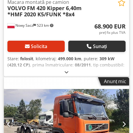
Macara montată pe camion
VOLVO
FM 420 Kipper 6,40m
*HMF 2020 K5/FUNK *8x4
68.900 EUR
Nowy Sacz
523 km
preț fix plus TVA
Solicita
Sunați
Stare:
folosit
, kilometraj:
499.000 km
, putere:
309 kW
(420,12 CP)
, prima înmatriculare:
08/2011
, tip combustibil:
motorină
, greutate totală:
32.000 kg
, configurație ax:
3
axe
, culoare:
roșu
, tip de angrenaj:
mecanic
, lungimea
Anunț mic
spațiului de încărcare:
6.400 mm
, lățimea spațiului de
încărcare:
2.400 mm
, înălțime spațiu de încărcare:
800
mm
, An de fabricație:
2011
, Dotări:
ABS, aer condiționat
,
Volvo FM 420 / 8x4 Basculantă 6,40 m + MACARA +
TELECOMANDĂ Fără accidente În stare bună! AN DE
FABRICAȚIE: 2011 KILOMETRAJ: 499.000 km DOTĂRI: - ABS -
Geamuri electrice - Oglinzi electrice - Servodirecție -
Tahograf - Aer condiționat BASCULANTĂ: 640 x 240 x 80 cm