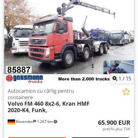
Cutie de viteze manuală / Cilindree: 12.777 / KW: 345 Masa
maximă autorizată (MTMA): 260 q. Sarcina utilă: 13.650 kg
(fără benă) / Ampatament: 4.200 mm Accesorii: - Aer
condiționat - Revizie efectuată la 400.000 km Echipare: -
PLATFORMĂ RABATABILĂ – HIAB HOOKLIFT XR21Z59P -
Benă cu dimensiunile: 6500+200 mm x 4500+200 mm
Chjdpfx Ahezggbxj Esa - Macara KESLA F2005 ZT
1
/
15
Autocamion cu cârlig pentru
containere
Volvo
FM 460 8x2-6, Kran HMF
2020-K4, Funk,
65.900 EUR
Bovenden
1.267 km
preț fix plus TVA