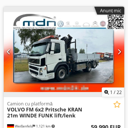
Informațiile din această ofertă sunt doar descrieri și nu
reprezintă garanții. Vânzătorul nu își asumă răspunderea
Anunț mic
pentru erorile de tipar sau de transmitere a datelor.
Echipamentele menționate trebuie verificate separat. Toate
informațiile din anunțuri sunt orientative! Livrare în toată
țara, la cerere Program de lucru: de luni până joi, între
orele 9:00 și 17:00 Vineri, între orele 9:00 și 14:00 și la
cerere!!!
1
/
22
Camion cu platformă
VOLVO
FM 6x2 Pritsche KRAN
21m WINDE FUNK lift/lenk
59.990 EUR
Weißenfels
1.121 km