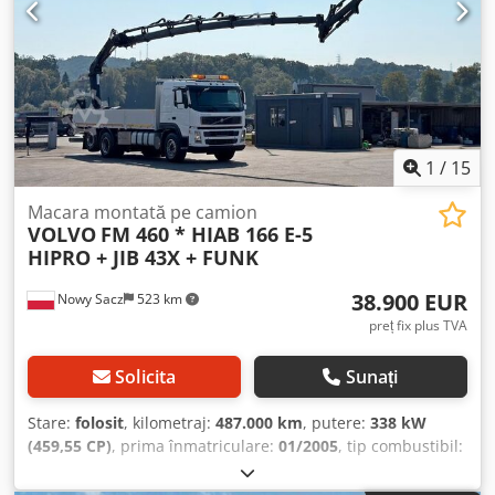
1
/
15
Macara montată pe camion
VOLVO
FM 460 * HIAB 166 E-5
HIPRO + JIB 43X + FUNK
38.900 EUR
Nowy Sacz
523 km
preț fix plus TVA
Solicita
Sunați
Stare:
folosit
, kilometraj:
487.000 km
, putere:
338 kW
(459,55 CP)
, prima înmatriculare:
01/2005
, tip combustibil:
motorină
, greutate totală:
28.000 kg
, configurație ax:
3
axe
, culoare:
alb
, tip de angrenaj:
automat
, lungimea