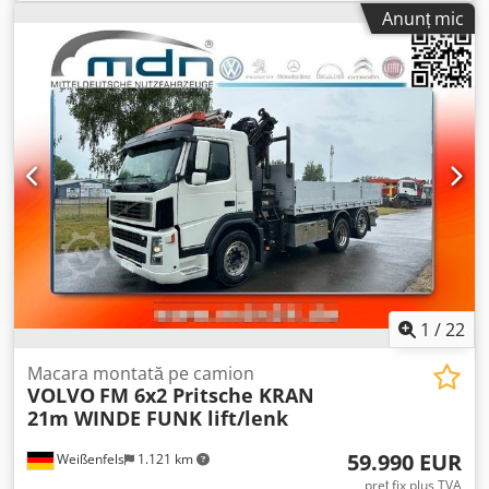
de încărcare:
10.700 kg
, dimensiunea anvelopei:
315 / 80 R
Vorbim multe limbi • Înțelegem clienții noștri Chsdpfx
Anunț mic
22.5 / 12mm
, ampatament:
3.680 mm
, următoarea
Aezcvnhoh Eoa • Asistență pentru import și transport •
inspecție (TÜV):
12/2022
, cabină șofer:
cabina de zi
, tip de
(Export) înmatricularea este rezolvată rapid • Servicii
angrenaj:
automat
, clasă de emisii:
Euro 5
, suspensie:
aer
,
tehnice specializate • Siguranța „calității verificabile” • Și
număr de locuri:
2
, lungime totală:
9.200 mm
, lățime
multe altele... Vă rugăm să vizitați site-ul nostru pentru
totală:
25.500 mm
, înălțime totală:
33.000 mm
,
oferte speciale și stoc complet: Închirierea prin Kleyn
dimensiunea anvelopei din față:
315 / 80 R 22.5 / 12mm
,
Trucks este posibilă în majoritatea țărilor europene!
greutate operațională:
26.000 kg
, Dotări:
aer condiționat
,
Calculați rapid rata lunară de închiriere și trimiteți o cerere
prin intermediul site-ului nostru. Solicitați direct pachetul
nostru european de garanție.
1
/
22
Macara montată pe camion
VOLVO
FM 6x2 Pritsche KRAN
21m WINDE FUNK lift/lenk
59.990 EUR
Weißenfels
1.121 km
preț fix plus TVA