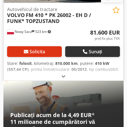
germană, italiană, ????? Laszlo – maghiară Costel – română
(Realizăm toate formalitățile pentru export, inclusiv
Autovehicul de tractare
VOLVO
FM 410 * PK 26002 - EH D /
numere provizorii) Radek – ?????
FUNK* TOPZUSTAND
81.600 EUR
Nowy Sacz
523 km
preț fix plus TVA
Solicita
Sunați
Stare:
folosit
, kilometraj:
810.000 km
, putere:
410 kW
(557,44 CP)
, prima înmatriculare:
05/2012
, tip combustibil:
motorină
, greutate totală:
26.000 kg
, configurație ax:
3
axe
, culoare:
portocaliu
, tip de angrenaj:
automat
, clasă
de emisii:
Euro 4
, lungimea spațiului de încărcare:
7.900
mm
, lățimea spațiului de încărcare:
2.540 mm
, An de
fabricație:
2012
, Dotări:
ABS, aer condiționat, macara
,
Volvo FM 410 / 6x2 Platformă 7,90 m + MACARA +
TELECOMANDĂ Fără accidente În stare bună! AN DE
Publicați acum de la 4,49 EUR
*
FABRICAȚIE: 2012 KILOMETRAJ: 810.000 km DOTĂRI:
11 milioane de cumpărători
vă
Chsdezm Eizjpfx Ah Esa - ABS - Închidere centralizată -