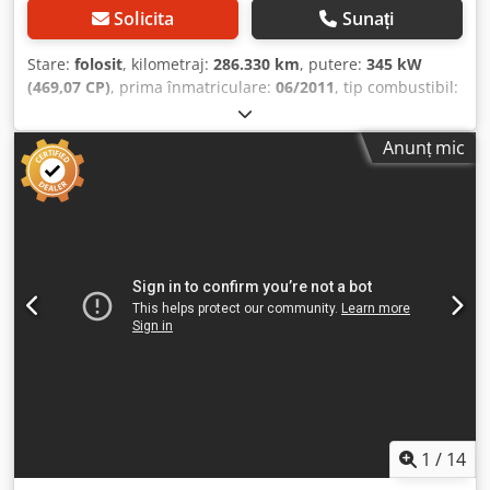
Solicita
Sunați
Stare:
folosit
, kilometraj:
286.330 km
, putere:
345 kW
(469,07 CP)
, prima înmatriculare:
06/2011
, tip combustibil:
motorină
, greutatea goală:
15.750 kg
, greutatea maximă
de încărcare:
19.250 kg
, greutate totală:
35.000 kg
,
Anunț mic
configurație ax:
8x2
, ampatament:
4.900 mm
, frâne:
frânare de motor
, culoare:
roșu
, cabină șofer:
cabina de
zi
, tip de angrenaj:
automat
, clasă de emisii:
Euro 5
,
suspensie:
aer
, număr de locuri:
2
, Dotări:
ABS, aer
condiționat, blocare diferențial, cabină, computer de
bord, controlul tracțiunii, cuplaj remorcă, faruri
suplimentare, macara, nivel redus de zgomot, pilot
automat de viteză, proiectoare de ceață, servodirecție,
închidere centralizată, încălzire scaun
, Locație vehicul:
Bovenden, I-Shift, cabina echipajului, 1x scaun confort,
scaun încălzit, oglinzi electrice, oglinzi încălzite, geam
electric stânga, geam electric dreapta, aer condiționat,
parasolar, pilot automat, claxon pneumatic, ABS (sistem
antiblocare), control tracțiune (ASR), frână de motor
1
/
14
constantă, priză de putere, funcție de ridicare+coborâre,