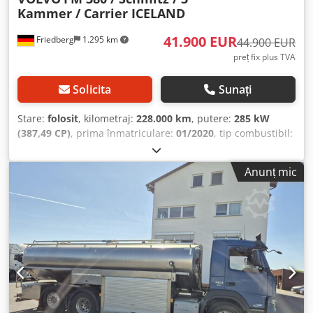
Kammer / Carrier ICELAND
41.900 EUR
Friedberg
1.295 km
44.900 EUR
preț fix plus TVA
Solicita
Sunați
Stare:
folosit
, kilometraj:
228.000 km
, putere:
285 kW
(387,49 CP)
, prima înmatriculare:
01/2020
, tip combustibil:
motorină
, greutate totală:
18.000 kg
, configurație ax:
2
axe
, tip de angrenaj:
automat
, clasă de emisii:
Euro 6
, An
Anunț mic
de fabricație:
2020
, Dotări:
ABS, aer condiționat, filtru de
particule, program electronic de stabilitate (ESP),
încălzitor staționar
, * Volvo FM 380 + Semiremorcă
frigorifică Schmitz electrică * Prima înmatriculare: 01-2020
* Cutie de viteze automată * VEB (frână de motor Volvo)
Chodpfx Ahoy Iku Ie Eoa * 1 pat * SUSPENSIE FOI / AER *
Semiremorcă frigorifică Schmitz Carrier ICELAND * Prima
înmatriculare: 11-2019 * Răcire complet electrică * 3
compartimente * Mai multe poze și videoclipuri pe
Whatsapp * Date fără garanție, cu rezervă de vânzare