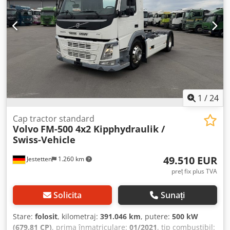
dimensiunea anvelopei din față:
315 / 70 R 22.5 / 11mm
,
greutate operațională:
26.000 kg
, Dotări:
aer condiționat
,
1
/
24
Cap tractor standard
Volvo
FM-500 4x2 Kipphydraulik /
Swiss-Vehicle
49.510 EUR
Jestetten
1.260 km
preț fix plus TVA
Solicita
Sunați
Stare:
folosit
, kilometraj:
391.046 km
, putere:
500 kW
(679,81 CP)
, prima înmatriculare:
01/2021
, tip combustibil: