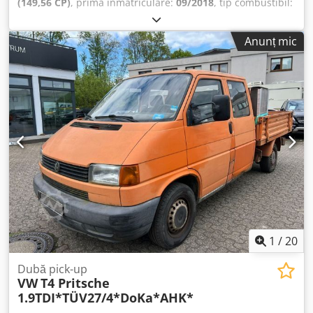
(149,56 CP)
, prima înmatriculare:
09/2018
, tip combustibil:
cabină și în compartimentul marfă/bagaje, torpedo cu
motorină
, greutate totală:
3.200 kg
, culoare:
alb
, tip de
capac, claxon dublu ton, 8 inele de ancorare, trusă
angrenaj:
mecanic
, clasă de emisii:
Euro 6
, număr de
medicală, triunghi și vestă reflectorizantă, baterie 80 Ah,
Anunț mic
locuri:
3
, Dotări:
ABS, aer condiționat, filtru de particule,
bară de conexiuni electrică 12 poli, rezervor carburant 55 l,
tracțiune integrală, închidere centralizată
, VW T6 4-Motion
caroserie: furgon lung, ampatament 3.500 mm, tracțiune
ROCKTON Furgon cu echipament de atelier Cjdpfjx
integrală. Peste 150 de transportere și autobuze pe stoc.
Uvbmsx Ahysha Cutie de viteze manuală, aer condiționat, 3
Finanțare sau leasing disponibile prin Santander
locuri, blocare diferențial, perete despărțitor, podea din
Consumer Bank, Targo Bank sau Auto Europa Bank,
lemn, senzori de parcare față + spate, EURO 6, 2x geamuri
consiliere dedicată. Această ofertă nu este contractuală,
electrice, oglinzi electrice, ABS.
fără garanție pentru detalii de echipare. Lista de opțiuni
prezentate trebuie verificată separat. Modificări, erori și
vânzare intermediară rezervate. Livrare contra cost
posibilă. Numere provizorii pentru export disponibile la
fața locului. Primim mașina dvs. veche în sistem buy-back.
Retrofit pentru: - Cârlige remorcare până la 3.500 kg -
Încălzire staționară - Monitor pentru cameră marșarier
1
/
20
și/sau navigație prin telefon (Android Auto) - Sistem
marșarier cu cameră spate - Echipamente atelier - Pilot
Dubă pick-up
automat - Montaje ulterioare platformă cargou (LBW) și
VW
T4 Pritsche
alte soluț Chodpfx Aexcpwhjhyja
1.9TDI*TÜV27/4*DoKa*AHK*