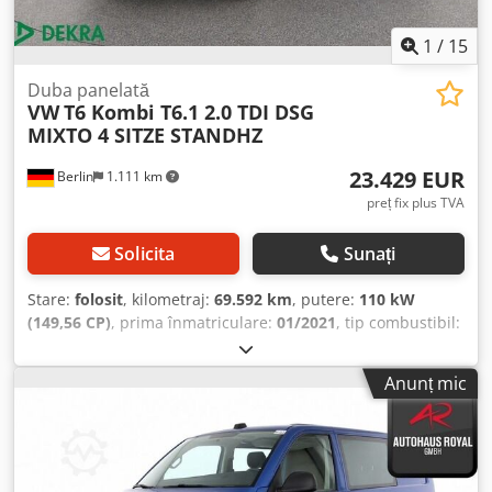
1
/
15
Duba panelată
VW
T6 Kombi T6.1 2.0 TDI DSG
MIXTO 4 SITZE STANDHZ
23.429 EUR
Berlin
1.111 km
preț fix plus TVA
Solicita
Sunați
Stare:
folosit
, kilometraj:
69.592 km
, putere:
110 kW
(149,56 CP)
, prima înmatriculare:
01/2021
, tip combustibil:
motorină
, următoarea inspecție (TÜV):
01/2026
,
combustibil:
motorină
, culoare:
albastru
, cabină șofer:
Anunț mic
altul
, tip de angrenaj:
automat
, clasă de emisii:
niciunul
,
suspensie:
altul
, număr de locuri:
4
, Dotări:
ABS, aer
condiționat, airbag, computer de bord, controlul
tracțiunii, filtru de particule, program electronic de
stabilitate (ESP), sistem de imobilizare, sistem de