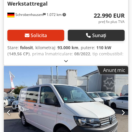
Werkstattregal
22.990 EUR
Schrobenhausen
1.072 km
preț fix plus TVA
Solicita
Sunați
Stare:
folosit
, kilometraj:
93.000 km
, putere:
110 kW
(149,56 CP)
, prima înmatriculare:
08/2022
, tip combustibil:
motorină
, greutate totală:
3.000 kg
, următoarea inspecție
(TÜV):
08/2026
, culoare:
alb
, tip de angrenaj:
mecanic
,
Anunț mic
clasă de emisii:
Euro 6
, număr de locuri:
3
, Dotări:
ABS, aer
condiționat, filtru de particule, program electronic de
stabilitate (ESP), sistem de navigație, tracțiune integrală,
închidere centralizată, încălzitor staționar
,