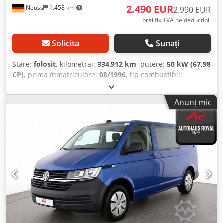
2.490 EUR
Neuss
1.458 km
2.990 EUR
preț fix TVA ne deductibil
Solicita
Sunați
Stare:
folosit
, kilometraj:
334.912 km
, putere:
50 kW (67,98
CP)
, prima înmatriculare:
08/1996
, tip combustibil:
motorină
, greutate totală:
2.785 kg
, următoarea inspecție
(TÜV):
04/2027
, culoare:
portocaliu
, tip de angrenaj:
Anunț mic
mecanic
, număr de locuri:
5
, * A treia mână * ITP valabil
până la 04/2027 * Cârlig de remorcare Chedpey Eungefx
Ahysa * 1.9 Turbo Diesel * 5 locuri