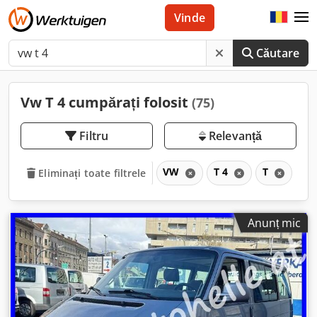
Vinde
Căutare
Vw T 4 cumpărați folosit
(75)
Filtru
Relevanță
VW
T 4
T
Eliminați toate filtrele
Anunț mic