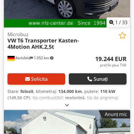
1
/
33
Microbuz
VW
T6 Transporter Kasten-
4Motion AHK.2,5t
19.244 EUR
Karlsfeld
1.052 km
preț fix plus TVA
Solicita
Sunați
Stare:
folosit
, kilometraj:
134.000 km
, putere:
110 kW
(149,56 CP)
, tip combustibil:
motorină
, tip de angrenaj:
mecanic
, prima înmatriculare:
08/2019
, clasă de emisii:
Euro 6
, culoare:
alb
, număr de locuri:
2
, Dotări:
ABS, aer
Anunț mic
condiționat, filtru de particule, garanție pentru vehicule
second-hand, program electronic de stabilitate (ESP),
sistem de imobilizare, sistem de navigație, tracțiune