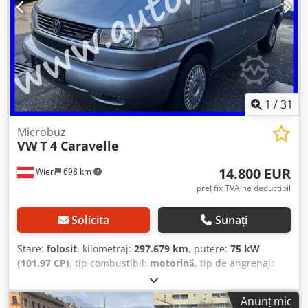
1
/
31
Microbuz
VW
T 4 Caravelle
14.800 EUR
Wien
698 km
preț fix TVA ne deductibil
Solicita
Sunați
Stare:
folosit
, kilometraj:
297.679 km
, putere:
75 kW
(101,97 CP)
, tip combustibil:
motorină
, tip de angrenaj:
mecanic
, greutate totală:
2.700 kg
, prima înmatriculare:
08/1998
, clasă de emisii:
Euro 3
, culoare:
argintiu
, număr
Anunț mic
de locuri:
8
, Dotări:
aer condiționat, airbag, servodirecție,