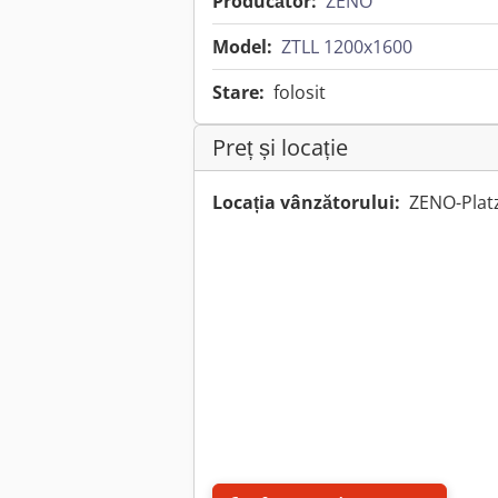
Producător:
ZENO
Model:
ZTLL 1200x1600
Stare:
folosit
Preț și locație
Locația vânzătorului:
ZENO-Plat