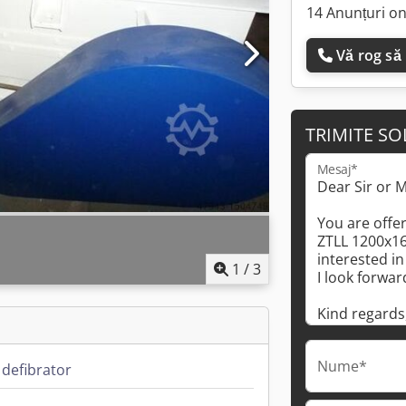
14 Anunțuri on
Vă rog să
TRIMITE SO
Mesaj*
1
/
3
Nume*
 defibrator