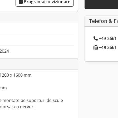
Programați o vizionare
Telefon & F
+49 2661 
+49 2661 .
.2024
: 1200 x 1600 mm
0 mm
re montate pe suporturi de scule
anforsat cu nervuri