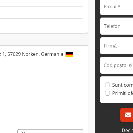
E-mail*
Telefon
Firmă
z 1, 57629 Norken, Germania
Cod poștal și
Sunt com
Primiți o
Decla