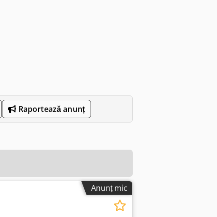
Raportează anunț
Anunț mic