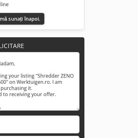
line
 mă sunați înapoi.
LICITARE