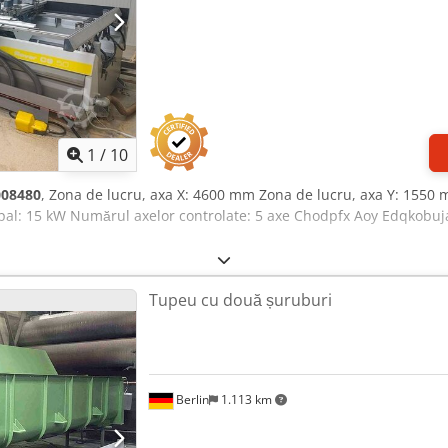
1
/
10
008480
, Zona de lucru, axa X: 4600 mm Zona de lucru, axa Y: 1550 
ipal: 15 kW Numărul axelor controlate: 5 axe Chodpfx Aoy Edqkobuj
Tupeu cu două șuruburi
Berlin
1.113 km