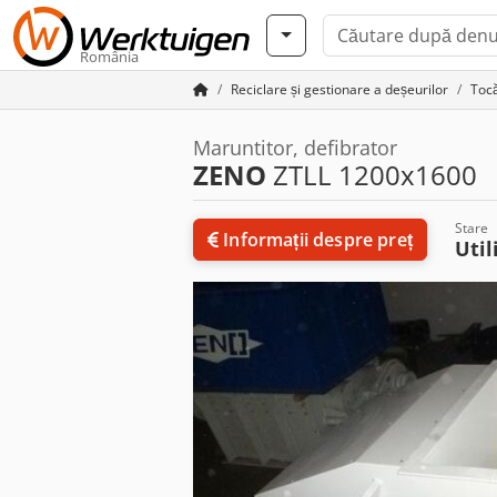
România
Reciclare și gestionare a deșeurilor
Toc
Maruntitor, defibrator
ZENO
ZTLL 1200x1600
Stare
Informații despre preț
Util