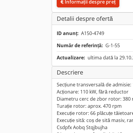
Informații despre preț
Detalii despre ofertă
ID anunț:
A150-4749
Număr de referință:
G-1-55
Actualizare:
ultima dată la 29.10
Descriere
Secțiune transversală de admisie
Acționare: 110 kW, fără reductor
Diametru cerc de zbor rotor: 38
Turație rotor: aprox. 470 rpm
Execuție rotor: 66 plăcuțe tăietoa
Execuție sită: coș de sită masiv, r
Csdpfx Aobq Stqjbujha