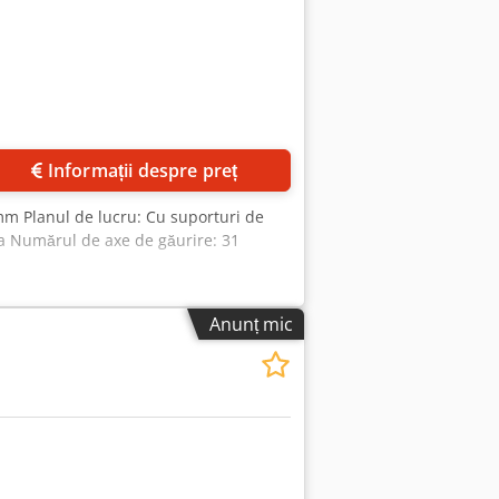
Informații despre preț
mm Planul de lucru: Cu suporturi de
a Numărul de axe de găurire: 31
Anunț mic