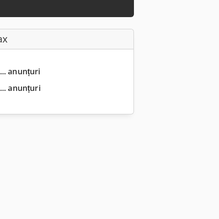
ax
... anunțuri
.. anunțuri