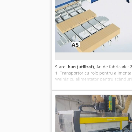
Stare:
bun (utilizat)
, An de fabricație:
1. Transportor cu role pentru alimentar
Weinig cu alimentator pentru scânduri i
pentru mașina de rindeluit Weinig EM81
Transportor cu role prevăzut cu ejecto
Paletizator Weinig cu lanț plat și tran
Opțional, se poate oferi cu un sistem 