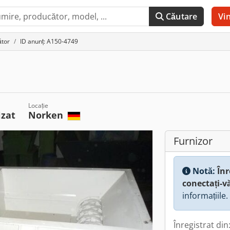
Căutare
Vi
ător
ID anunț: A150-4749
Locație
izat
Norken
Furnizor
Notă:
Înr
conectați-v
informațiile.
Înregistrat din