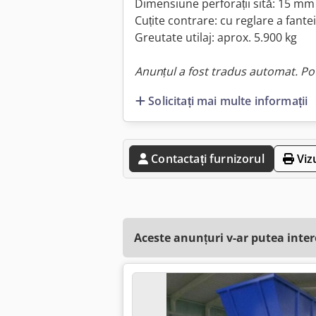
Dimensiune perforații sită: 15 mm
Cuțite contrare: cu reglare a fantei
Greutate utilaj: aprox. 5.900 kg
Anunțul a fost tradus automat. Pot
Solicitați mai multe informații
Contactați furnizorul
Viz
Aceste anunțuri v-ar putea inte