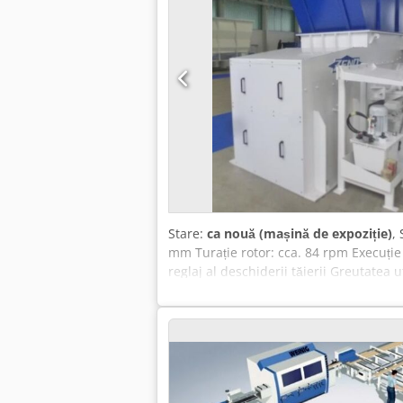
Stare:
ca nouă (mașină de expoziție)
,
mm Turație rotor: cca. 84 rpm Execuție
reglaj al deschiderii tăierii Greutatea