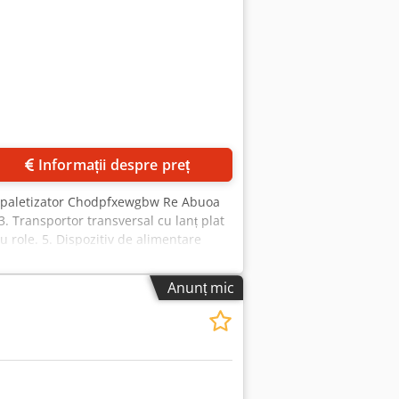
Informații despre preț
+ paletizator Chodpfxewgbw Re Abuoa
. Transportor transversal cu lanț plat
 role. 5. Dispozitiv de alimentare
are la descărcare 3 m Weinig. 7.
mentare transversală Weinig. 9.
Anunț mic
ntru descărcare pachete Weinig.