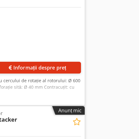
Solicită mai multe imagini
Informații despre preț
cercului de rotație al rotorului: Ø 600
orație sită: Ø 40 mm Contracuțit: cu
Anunț mic
or
stacker