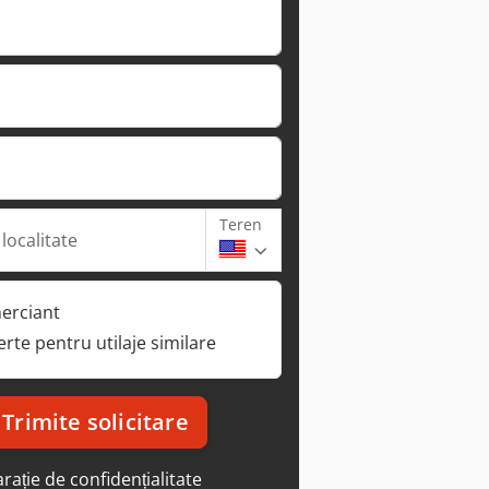
Teren
 localitate
erciant
ferte pentru utilaje similare
Trimite solicitare
rație de confidențialitate