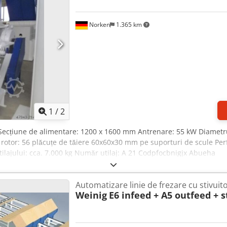
Norken
1.365 km
1
/
2
 Secțiune de alimentare: 1200 x 1600 mm Antrenare: 55 kW Diametru 
 rotor: 56 plăcuțe de tăiere 60x60x30 mm pe suporturi de scule Perf
 utilajului: cca. 7.000 kg Număr utilaj: A 21 Codpfocbnigjx Abueha
Automatizare linie de frezare cu stivuit
Weinig
E6 infeed + A5 outfeed + 