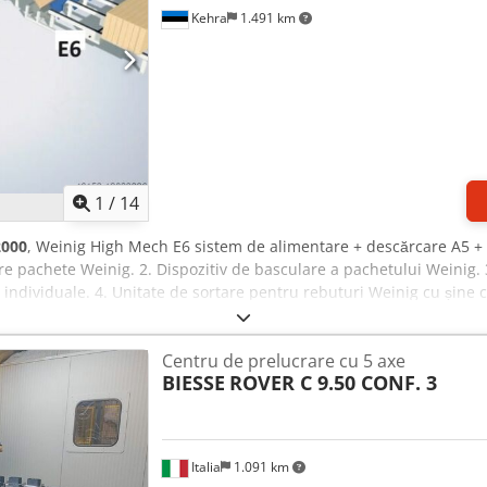
Kehra
1.491 km
1
/
14
2000
, Weinig High Mech E6 sistem de alimentare + descărcare A5 
e pachete Weinig. 2. Dispozitiv de basculare a pachetului Weinig. 3
ndividuale. 4. Unitate de sortare pentru rebuturi Weinig cu șine cu
4 cu alimentator cu lanț plat. 6. Transportor cu bandă de acceler
are transversale cu lanț. 8. Transportor cu bandă buffer pentru ali
Centru de prelucrare cu 5 axe
sportor cu role cu platformă foarfecă. 10. Transportoare cu role pe
BIESSE
ROVER C 9.50 CONF. 3
suplimentar de legare pachete Weinig, la cerere.
Italia
1.091 km