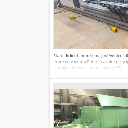
Stare:
folosit
, număr mașină/vehicul:
fixare cu vacuum Puterea axului princ
Numărul de locuri pentru scule: 58