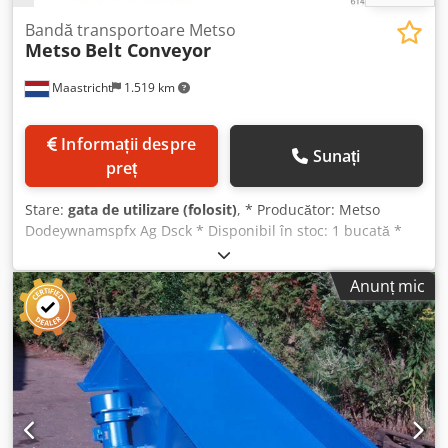
Bandă transportoare Metso
Metso
Belt Conveyor
Maastricht
1.519 km
Informații despre
Sunați
preț
Stare:
gata de utilizare (folosit)
, * Producător: Metso
Dodeywnamspfx Ag Dsck * Disponibil în stoc: 1 bucată *
1x: Lungime A-A = 11.500 mm, Lățime bandă: 1300 mm,
Versiune plană. * Transmisie: Cutie de viteze de 7,5 kW.
Anunț mic