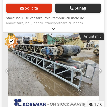
Solicita
Sunați
Stare:
nou
, De vânzare: role (tambur) cu inele de
amortizare, nou, pentru transportoare cu bandă.
Elementul provine din stocuri de depozit (marfă
depozitată), nu a fost montat sau folosit niciodată. Date
Anunț mic
tehnice: • Tip: rolă cu inele de amortizare • Diametrul
exterior: Ø180 mm Dcjdszcq Ucopfx Ag Dsk • Lungime
totală: 565 mm • Greutate: aprox. 27,75 kg • Construcție din
oțel • Inele de amortizare din cauciuc • Cu rulmenți •
Capete de ax hexagonale Utilizare: • Transportoare cu
bandă • Mine • Balastiere • Cariera de piatră • Fabrici de
ciment • Instalații de reciclare • Transport de materiale
vrac și agregate Stare: • Nou – din stoc depozit • Neutilizat
• Poate prezenta ușoare urme de depozitare • Stare vizuală
conform fotografiilor Pachetul include: • 1x rolă cu inele de
amortizare Ø180 mm L=565 mm Prețul se referă la 1
bucată.
1
/
5