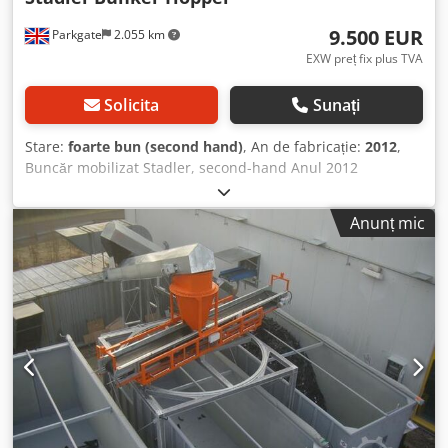
9.500 EUR
Parkgate
2.055 km
EXW preț fix plus TVA
Solicita
Sunați
Stare:
foarte bun (second hand)
, An de fabricație:
2012
,
Buncăr mobilizat Stadler, second-hand Anul 2012
Dimensiuni: 10 m lungime x 2 m lățime x 3 m înălțime
Părțile laterale pot fi îndepărtate, lăsând doar banda
Anunț mic
transportoare Stare excelentă Dcodpozqvdqefx Ag Dok
Acționare electrică / cu reductor