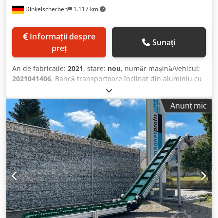
bandă Material bandă: 2 straturi, foarte stabil transversal
Dinkelscherben
1.117 km
Datorită marginilor ondulate pe ambele părți, lățimea utilă
a benzii transportoare este redusă: Lățime utilă 500 mm,
rezultă astfel: (Vedere de sus) dispunere transversală
Informații despre
50+500+50 mm
Sunați
preț
An de fabricație:
2021
, stare:
nou
, număr mașină/vehicul:
2021041406
, Bancă transportoare înclinat din aluminiu cu
cadru suport Dimensiuni: aprox. 2000 + 2000 mm Dcjdeg
Ez I Hopfx Ag Dok Înălțime de descărcare: 1600 mm
Anunț mic
(exemplu) Înălțimea zonei orizontale: 200 mm (exemplu)
Curea transportoare verde, 2 straturi, deosebit de stabilă
transversal, sudată fără sfârșit prin îmbinare în trepte *
antistatică datorită firelor integrate în țesătura feței de
rulare Acționare, motor și comandă opțional Trichter din
oțel inoxidabil - punct de alimentare material