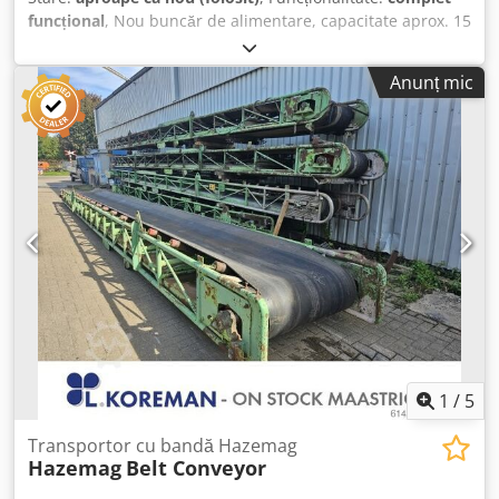
funcțional
, Nou buncăr de alimentare, capacitate aprox. 15
m³ Orificiu de umplere: 3,7 x 3,1 m structură nouă din oțel,
realizată din profile HEB200 echipat cu jgheab de
Anunț mic
descărcare HAVER & BOECKER Suprafață de lucru: 1.750 x
1.250 mm Dcjdszr D Tvjpfx Ag Dsk 2 x motor de 1,4 kW
1
/
5
Transportor cu bandă Hazemag
Hazemag
Belt Conveyor