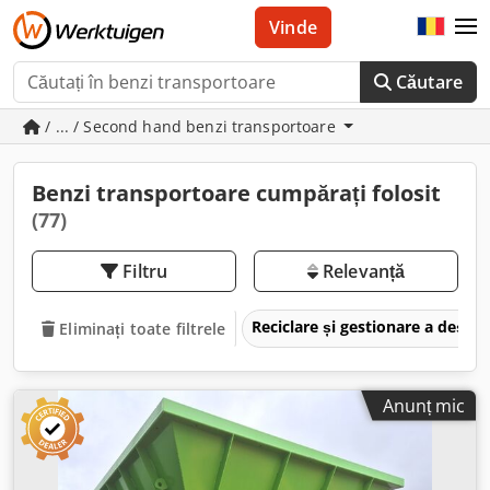
Vinde
Căutare
/ ... / Second hand benzi transportoare
Benzi transportoare cumpărați folosit
(77)
Filtru
Relevanță
Reciclare și gestionare a deșeu
Eliminați toate filtrele
Anunț mic