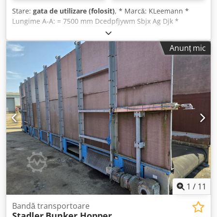
Stare:
gata de utilizare (folosit)
, * Marcă: KLeemann *
Lungime A-A: = 7500 mm Dcedpfjywm Sbjx Ag Djk *
Lățimea benzii: 650 mm * Acționare: Grup motor-reductor
de 7,5 kW * În stoc: 1 bucată
Anunț mic
1
/
11
Bandă transportoare
Stadler
Bunker Hopper