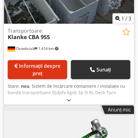
1
/
3
Transportoare
Klanke
CBA 955
Osnabrück
1.416 km
Informații despre
Sunați
preț
Stare:
nou
, Sistem de încărcare containere / instalație cu
bandă transportoare Djdpfx Agsb Sp D Rs Deck Turn
rotativ cu bandă transportoare rotativă pe orizontală și
translație longitudinală, montată pe un cadru stabil,
Anunț mic
galvanizat, cu rulmenți rotativi. Include bandă
transportoare de ridicare și bandă înaltă pentru umplerea
automată a trei containere de mare capacitate. Control
PLC. Bandă distribuitoare: motor electric cu reductor 2,2
kW / lățimea benzii 900 mm / distanță între axe 5.500 mm