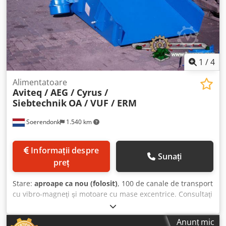
1
/
4
Alimentatoare
Aviteq / AEG / Cyrus /
Siebtechnik
OA / VUF / ERM
Soerendonk
1.540 km
Informații despre
Sunați
preț
Stare:
aproape ca nou (folosit)
, 100 de canale de transport
cu vibro-magneţi şi motoare cu mase excentrice. Consultaţi
lista noastră completă de stoc pe site-ul nostru web.
Dsdpfeggfizjx Ag Deck Disponibile în diferite lăţimi şi
Anunț mic
lungimi. Acţionate de vibro-magneţi sau motoare cu mase