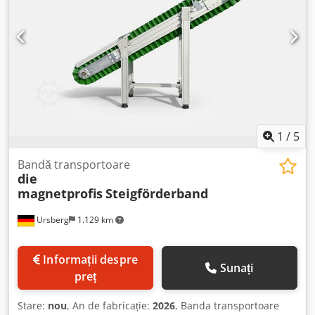
Propulsie bază rotativă: 0,6 kW Acționare rotație: +/- 90°
Banda de ridicare: lățimea benzii 600 mm / distanță între
axe 4.000 mm / acționare 1,1 kW Transportor înălțat:
lățimea benzii 600 mm / distanță între axe 4.700 mm /
acționare 1,1 kW Culoare conform solicitărilor clientului
Produs la comandă Preț și informații suplimentare la
cerere
1
/
5
Bandă transportoare
die
magnetprofis
Steigförderband
Ursberg
1.129 km
Informații despre
Sunați
preț
Stare:
nou
, An de fabricație:
2026
, Banda transportoare