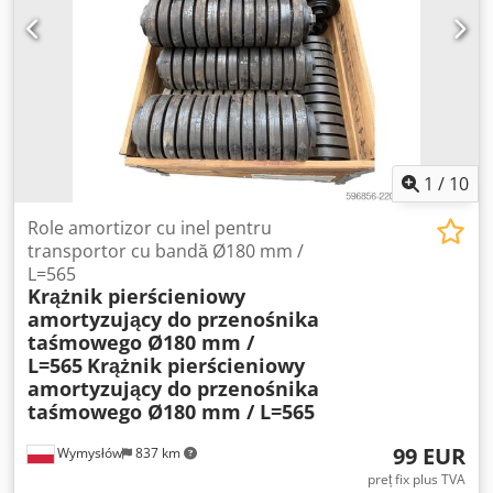
1
/
10
Role amortizor cu inel pentru
transportor cu bandă Ø180 mm /
L=565
Krążnik pierścieniowy
amortyzujący do przenośnika
taśmowego Ø180 mm /
L=565
Krążnik pierścieniowy
amortyzujący do przenośnika
taśmowego Ø180 mm / L=565
99 EUR
Wymysłów
837 km
preț fix plus TVA