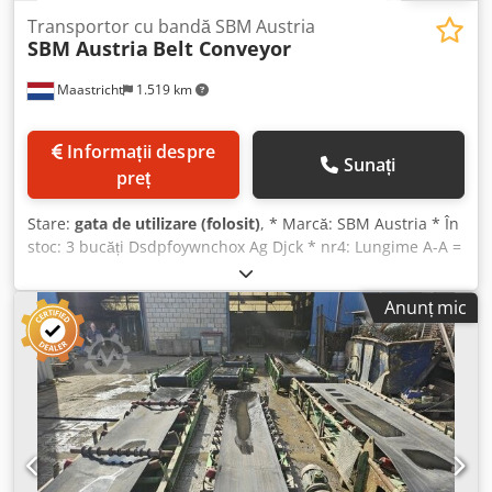
Transportor cu bandă SBM Austria
SBM Austria
Belt Conveyor
Maastricht
1.519 km
Informații despre
Sunați
preț
Stare:
gata de utilizare (folosit)
, * Marcă: SBM Austria * În
stoc: 3 bucăți Dsdpfoywnchox Ag Djck * nr4: Lungime A-A =
21.000 mm, lățime bandă: 1000 mm, acționare:
motoreductor 7,5 kW. * nr6: Lungime A-A = 12.600 mm,
Anunț mic
lățime bandă: 800 mm, acționare: motoreductor 5,5 kW. *
nr7: Lungime A-A = 18.000 mm, lățime bandă: 800 mm,
acționare: reductor 7,5 kW.