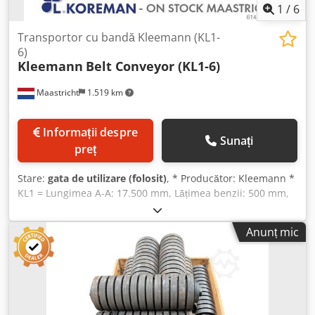
1
/
6
Transportor cu bandă Kleemann (KL1-
6)
Kleemann
Belt Conveyor (KL1-6)
Maastricht
1.519 km
Informații despre
Sunați
preț
Stare:
gata de utilizare (folosit)
, * Producător: Kleemann *
KL1 = Lungimea A-A: 17.500 mm, Lățimea benzii: 500 mm,
Puterea motorului: 3 kW. Dedpfx Agsywmm So Djck * KL3 =
Lungimea A-A: 14.000 mm, Lățimea benzii: 800 mm,
Anunț mic
Puterea motorului: 7,5 kW. * KL4 = Lungimea A-A: 35.000
mm, Lățimea benzii: 800 mm, Puterea motorului: 11 kW. *
KL5 = Lungimea A-A: 20.000 mm, Lățimea benzii: 650 mm,
Puterea motorului: 7,5 kW. * KL6 = Lungimea A-A: 15.000
mm, Lățimea benzii: 1000 mm, Puterea motorului: 11 kW.