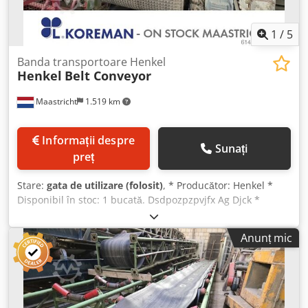
1
/
5
Banda transportoare Henkel
Henkel
Belt Conveyor
Maastricht
1.519 km
Informații despre
Sunați
preț
Stare:
gata de utilizare (folosit)
, * Producător: Henkel *
Disponibil în stoc: 1 bucată. Dsdpozpzpvjfx Ag Djck *
Lățimea benzii: 1000 mm. * Transmisie: cutie de viteze de
11 kW.
Anunț mic