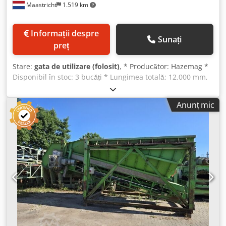
Maastricht
1.519 km
Informații despre
Sunați
preț
Stare:
gata de utilizare (folosit)
, * Producător: Hazemag *
Disponibil în stoc: 3 bucăți * Lungimea totală: 12.000 mm,
Lățimea benzii: 650 mm, Tipul de acționare: motor electric
de 5,5 kW. Dsdpfx Ajywm Uvog Dsck
Anunț mic