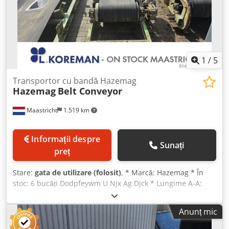
1
/
5
Transportor cu bandă Hazemag
Hazemag
Belt Conveyor
Maastricht
1.519 km
Informații despre
Sunați
preț
Stare:
gata de utilizare (folosit)
, * Marcă: Hazemag * În
stoc: 6 bucăți Dodpfeywm U Njx Ag Djck * Lungime A-A:
5.000 mm, lățime bandă: 600 mm, acționare: 3 kW. *
Lungime A-A: 3.000 mm, lățime bandă: 800 mm, acționare:
Anunț mic
3 kW. * Lungime A-A: 5.000 mm, lățime bandă: 1.000 mm,
acționare: 7,5 kW. * Lungime A-A: 2.300 mm, lățime bandă: