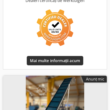
Dealeri certificați de Werktuigen
descărcare: 700 mm Înălțimea secțiunii orizontale: 320 mm
Curea transportoare PU DM 10/2 0+005 PU cu margine
ondulată, culoare petrol mat Acționare: Motor 0,55kW,
viteză 0,3 m/sec Conexiune 230/400V, 50Hz, clasă de
protecție IP54 Acționarea și componentele livrate gata de
conectare, inclusiv motorul 2 bucăți margini ondulate
80x45 mm Curea cu 2 straturi, deosebit de stabilă
transversal Lățime utilă 370 mm
Mai multe informații acum
Anunț mic