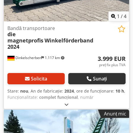
1
/
4
Bandă transportoare
die
magnetprofis
Winkelförderband
2024
3.999 EUR
Dinkelscherben
1.117 km
preț fix plus TVA
Solicita
Sunați
Stare:
nou
, An de fabricație:
2024
, ore de funcționare:
10 h
,
Funcționalitate:
complet funcțional
, număr
mașină/vehicul:
WFB2500x2400
, lungimea benzii
transportoare:
4.900 mm
, lățime bandă transportoare:
290
Anunț mic
mm
, viteza benzii transportoare:
400 mm/s
, lungime
totală:
4.200 mm
, lățime totală:
540 mm
, înălțime totală:
2.000 mm
, greutate totală:
250 kg
, înălțime de descărcare: