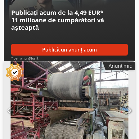
2600 mm * Sistem de antrenare: 2 motoare vibratoare.
Publicați acum de la 4,49 EUR
*
11 milioane de cumpărători
vă
așteaptă
Publică un anunț acum
*per anunț/lună
Anunț mic