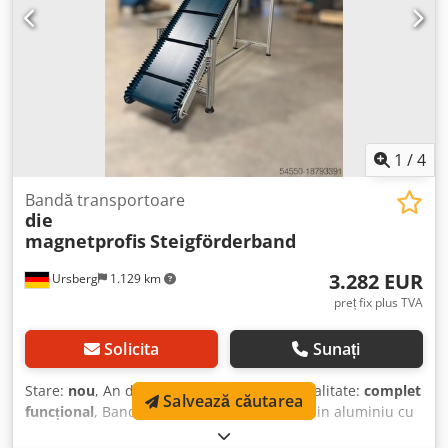
1
/
4
Bandă transportoare
die
magnetprofis
Steigförderband
3.282 EUR
Ursberg
1.129 km
preț fix plus TVA
Solicita
Sunați
Stare:
nou
, An de fabricație:
2025
, Funcționalitate:
complet
Salvează căutarea
funcțional
, Banda transportoare înclinată din aluminiu cu
structură de susținere inclusiv picioare reglabile de nivel și