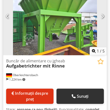
1
/
5
Buncăr de alimentare cu jgheab
Aufgabetrichter mit Rinne
Oberleichtersbach
1.224 km
Informații despre
Sunați
preț
Stare:
aproape ca nou (folosit)
, Funcționalitate:
complet