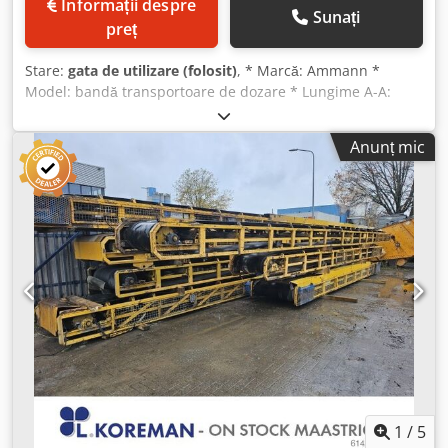
Informații despre
Sunați
preț
Stare:
gata de utilizare (folosit)
, * Marcă: Ammann *
Model: bandă transportoare de dozare * Lungime A-A:
1700 mm * Lățime bandă: 650 mm * Acționare: reductor cu
motor de 1,5 kW Djdpsywm I Nsfx Ag Dock * În stoc: 6
Anunț mic
bucăți.
1
/
5