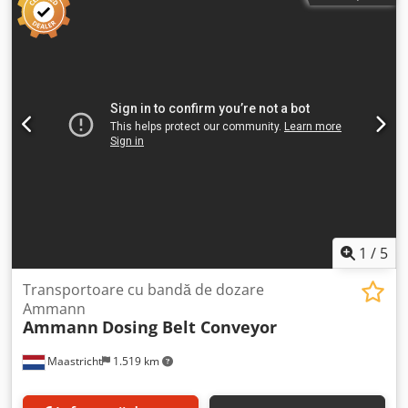
excentrice de la mărci de renume, precum Aviteq / AEG,
Jöst, Friedrich, UHDE, Vibra, Honert, Herweg. Disponibile şi
în variantă din oţel inoxidabil sau cu căptuşeală din
ceramică sau cauciuc. Vă rugăm să ne contactaţi pentru a
găsi un canal de transport potrivit cerinţelor
dumneavoastră.
1
/
5
Transportoare cu bandă de dozare
Ammann
Ammann
Dosing Belt Conveyor
Maastricht
1.519 km