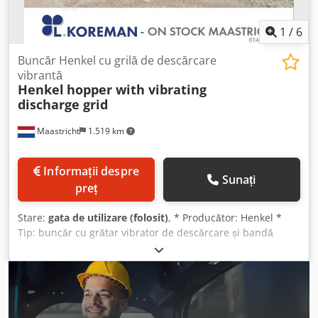
1
/
6
Buncăr Henkel cu grilă de descărcare
vibrantă
Henkel
hopper with vibrating
discharge grid
Maastricht
1.519 km
Informații despre
Sunați
preț
Stare:
gata de utilizare (folosit)
, * Producător: Henkel *
Tip: buncăr cu grătar vibrator de descărcare și bandă
transportoare extensibilă. * Dimensiuni buncăr: 4500 x
2400 x 1000 mm * Dimensiuni bandă transportoare
extensibilă: Lungime A-A 7000 mm, Lățime bandă 1000
mm. * Sistem de antrenare: cutie de viteze. Dcsdpfx
Aozqdxvjg Dok * Dimensiuni grătar de descărcare: 4000 x