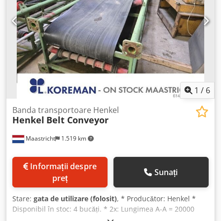
1
/
6
Banda transportoare Henkel
Henkel
Belt Conveyor
Maastricht
1.519 km
Informații despre
Sunați
preț
Stare:
gata de utilizare (folosit)
, * Producător: Henkel *
Disponibil în stoc: 4 bucăți. * 2x: Lungimea A-A = 20000
mm. * Lățimea benzii: 650 mm. * Transmisie: cutie de