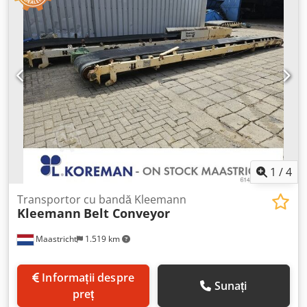
700 mm, acționare: 3 kW. * Lungime A-A: 5.800 mm, lățime
bandă: 800 mm, acționare: 3 kW. * Lungime A-A: 3.500 mm,
lățime bandă: 650 mm, acționare: 5,5 kW.
1
/
4
Transportor cu bandă Kleemann
Kleemann
Belt Conveyor
Maastricht
1.519 km
Informații despre
Sunați
preț