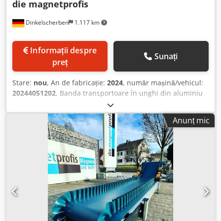
die magnetprofis
Dinkelscherben
1.117 km
Informații despre
Sunați
preț
Stare:
nou
, An de fabricație:
2024
, număr mașină/vehicul:
20244051202
, Banda transportoare în unghi din aluminiu
cu substructură inclusă, cu picioare de reglare și picioare
pentru utilaje pentru nivelarea denivelărilor Zona
Anunț mic
orizontală: 1.500 mm Zona în pantă: 2.100 mm Unghi de
înclinare la cotitură: 45° Înălțime de descărcare: 1.700 mm
Construcție din profil de aluminiu - Profil ranforsat dublu
90x45 mm Acționare: motor-reductor montat, 0,55 kW,
viteză 0,3 m/sec Alimentare: 230/400V, 50Hz, clasă de
protecție IP54 Dcedog At Hbjpfx Ag Djk Curea transportoare
PU inclusiv margini ondulate și traverse Lățime bandă: 600
mm 2 buc. margini ondulate, înălțime 50 mm, lățime 25
mm 24 buc. traverse T-40 Material bandă: 2 straturi,
stabilitate transversală deosebită Separator magnetic