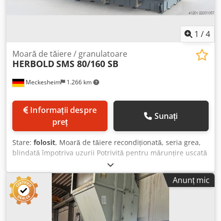
1
/
4
Moară de tăiere / granulatoare
HERBOLD
SMS 80/160 SB
Meckesheim
1.266 km
Informații despre
Sunați
preț
Stare:
folosit
, Moară de tăiere recondiționată, seria grea,
blindată împotriva uzurii Potrivită pentru mărunțire uscată
și umedă Aplicații tipice: corpuri goale din plastic,
mărunțire secundară a deșeurilor pre-shredderizate Rotor
Anunț mic
cu diametru de 800 mm și lățime de 1600 mm Rotor
deschis tip F7 cu suporturi pentru cuțite interschimbabile
Chodezmdhvopfx Afloa Putere de antrenare 160-250 kW Cu
alimentare forțată prin 3 șnecuri de alimentare controlate