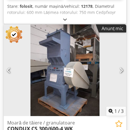
Stare:
folosit
, număr mașină/vehicul:
12178
, Diametrul
rotorului: 600 mm Lățimea rotorului: 750 mm Cedpfxoyr
Tnkj Afleha Rotor cu 9 cuțite Cuțite stator dispuse în 6
rânduri Secțiune de alimentare aprox. 750 x 600 mm Motor
Anunț mic
de acționare: 55 kW
1
/
3
Moară de tăiere / granulatoare
CONDUX
CS 300/600-4 WK