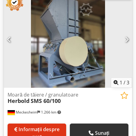
1
/
3
Moară de tăiere / granulatoare
Herbold
SMS 60/100
Meckesheim
1.266 km
Informații despre
Sunați