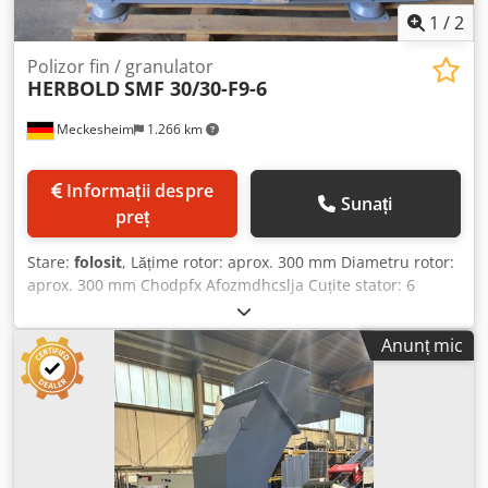
1
/
2
Polizor fin / granulator
HERBOLD
SMF 30/30-F9-6
Meckesheim
1.266 km
Informații despre
Sunați
preț
Stare:
folosit
, Lățime rotor: aprox. 300 mm Diametru rotor:
aprox. 300 mm Chodpfx Afozmdhcslja Cuțite stator: 6
Cuțite rotor: 9
Anunț mic