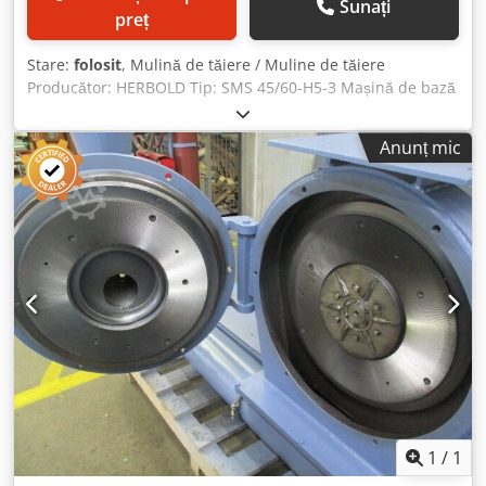
Sunați
preț
Stare:
folosit
, Mulină de tăiere / Muline de tăiere
Producător: HERBOLD Tip: SMS 45/60-H5-3 Mașină de bază
cu cadru de bază, motor, transmisie cu curea trapezoidală,
fără alimentare/evacuare și fără panou de control
Anunț mic
Chjdpfozmdg Eex Afloa Cuțite rotor: 5 Cuțite stator: 3
Diametru rotor: 450 mm Lățime rotor: 600 mm Deschidere
alimentare: 600 x 580 mm Acționare: 75 kW
1
/
1