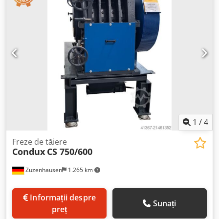
arborele inferior: 0,75 kW - arbore de tracțiune cu dinți,
partea superioară - motor pentru arborele superior: 0,78
kW - motor principal: 45 kW - transportor cu bandă: 0,12
kW - dimensiunea benzii: lungime 5150 x lățime 620 mm -
dimensiunea transportorului cu bandă: 5200x650x800 mm
- dimensiunile mașinii: lungime/lățime/înălțime
2620x1650x1220 mm - greutate: aproximativ 2500 kg
AVANTAJE - fabricată în Germania - transportor cu bandă
de 5150 mm - tocător utilizat, stare bună Chjdpfx
Afjzmfzkslea Preț net: 65900 PLN Preț net: 15690 EUR, în
funcție de cursul de schimb de 4,20 EUR (Prețurile pot
varia în funcție de fluctuațiile cursului de schimb)
1
/
4
Freze de tăiere
Condux
CS 750/600
Zuzenhausen
1.265 km
Informații despre
Sunați
preț