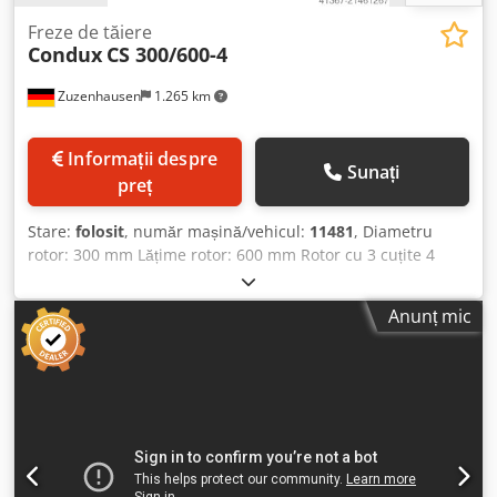
Freze de tăiere
Condux
CS 300/600-4
Zuzenhausen
1.265 km
Informații despre
Sunați
preț
Stare:
folosit
, număr mașină/vehicul:
11481
, Diametru
rotor: 300 mm Lățime rotor: 600 mm Rotor cu 3 cuțite 4
rânduri de cuțite pe stator Csdpfx Aoyr Tkxofleha Secțiunea
transversală a gurii de alimentare: aprox. 250 x 600 mm
Anunț mic
Motor de acționare: 37 kW