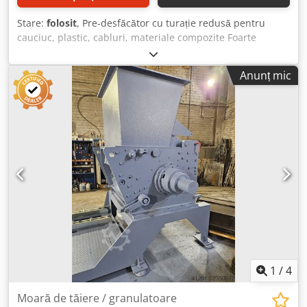
Stare:
folosit
, Pre-desfăcător cu turație redusă pentru
cauciuc, plastic, cabluri, materiale compozite Foarte
potrivit pentru separarea materialelor compozite, de
exemplu anvelope, cabluri vechi Cu cuplaj de forfecare de
Anunț mic
siguranță integrat pentru protecție împotriva corpurilor
străine Rotor cu diametru de 600 mm x lățime de lucru
1450 mm Rotor închis cu cuțite segmentate decalate,
montate pe casete 24 cuțite de rotor, 2 rânduri de cuțite
stator Coș sită rabatabil, perforație la alegere
Chodpfxjzmdfne Aflja Cu dispozitiv de presare (braț
pendul) Putere de acționare: 90-200 kW
1
/
4
Moară de tăiere / granulatoare