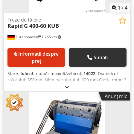
1
/
4
Freze de tăiere
Rapid
G 400-60 KUB
Zuzenhausen
1.265 km
Informații despre
Sunați
preț
Stare:
folosit
, număr mașină/vehicul:
14022
, Diametrul
rotorului: 350 mm Lățimea rotorului: 620 mm Cuțite rotor: 3
rânduri Cuțite stator: 2 rânduri Chodozp Slzspfx Aflea
Secțiunea de intrare: aprox. 620 x 450 mm Motorul de
Anunț mic
antrenare: 22 kW