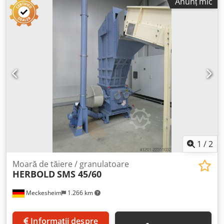
Anunț mic
de rotor (tăiere oblică), 2 cuțite de stator Motor de
acționare de 22 kW
1
/
2
Moară de tăiere / granulatoare
HERBOLD
SMS 45/60
Meckesheim
1.266 km
Informații despre