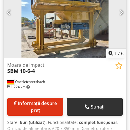
1
/
6
Moara de impact
SBM
10-6-4
Oberleichtersbach
1.224 km
Informații despre
Sunați
preț
Stare:
bun (utilizat)
, Funcționalitate:
complet funcțional
,
Orificiu de alimentare: 620 x 350 mm Diametru rotor x