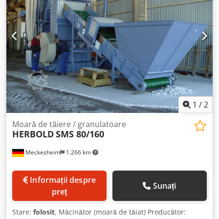
1
/
2
Moară de tăiere / granulatoare
HERBOLD
SMS 80/160
Meckesheim
1.266 km
Informații despre
Sunați
preț
Stare:
folosit
, Măcinător (moară de tăiat) Producător: