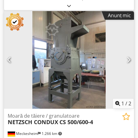
Acționare: 160,0 kW Cuțite rotor: 7x2 Cuțite stator: 4 Cjdpfx
Afezmdhpoleha Diametru rotor: 800 mm Lățime rotor: 1200
Anunț mic
mm Deschidere alimentare: 1200 x 950 mm
1
/
2
Moară de tăiere / granulatoare
NETZSCH CONDUX
CS 500/600-4
Meckesheim
1.266 km