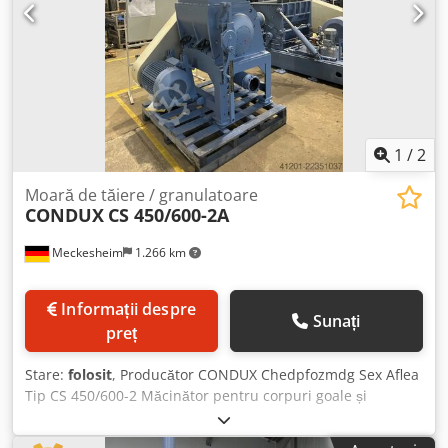
1
/
2
Moară de tăiere / granulatoare
CONDUX
CS 450/600-2A
Meckesheim
1.266 km
Informații despre
Sunați
preț
Stare:
folosit
, Producător CONDUX Chedpfozmdg Sex Aflea
Tip CS 450/600-2 Măcinător pentru corpuri goale și
măcinător secundar pentru material pre-tocat Rotor cu
diametru de 450 mm și lățime de lucru de 600 mm 5 cuțite