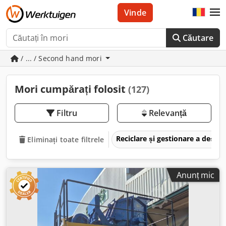
Vinde
Căutare
/ ... / Second hand mori
Mori cumpărați folosit
(127)
Filtru
Relevanță
Reciclare și gestionare a deșeu
Eliminați toate filtrele
Anunț mic