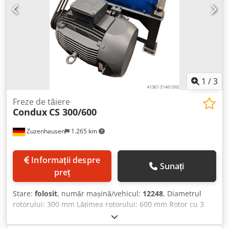
1
/
3
Freze de tăiere
Condux
CS 300/600
Zuzenhausen
1.265 km
Informații despre
Sunați
preț
Stare:
folosit
, număr mașină/vehicul:
12248
, Diametrul
rotorului: 300 mm Lățimea rotorului: 600 mm Rotor cu 3
cuțite 4 rânduri de cuțite de stator Chjdpfx Afeyr Tnwoloa
Secțiune de alimentare aprox. 300 x 600 mm Motor de