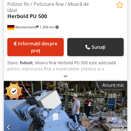
Polizor fin / Polizoare fine / Moară de
tăiat
Herbold
PU 500
Meckesheim
1.266 km
Informații despre
Sunați
preț
Stare:
folosit
, Moara fină Herbold PU 500 este adecvată
pentru măcinarea fină a materialelor plastice și a
materialelor moi până la semidure. Putere de acționare: 55
kW Diametru discului de măcinare: 500 mm Chjdpfx
Anunț mic
Afozmdgxslea Capacitate de procesare: aprox. 200-800
kg/h, în funcție de material și gradul de finețe