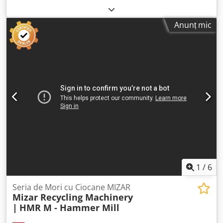
lățime: 1.060 x 610 mm Codpfx Ajlgzrhsfljha Admisie piatră
dură: până la 180 mm Admisie calcar: până la 300 mm
Anunț mic
Complet echipat cu acționare electrică, bandă de
descărcare și structură din oțel
1
/
6
Seria de Mori cu Ciocane MIZAR
Mizar Recycling Machinery
|
HMR M - Hammer Mill