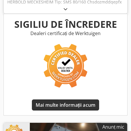
HERBOLD MECKESHEIM Tip: SMS 80/160 Chsdozmddqepfx
Aflsa Rotor: 800 x 1600 mm lățime Motor de antrenare: 250
kW
SIGILIU DE ÎNCREDERE
Dealeri certificați de Werktuigen
Mai multe informații acum
Anunț mic