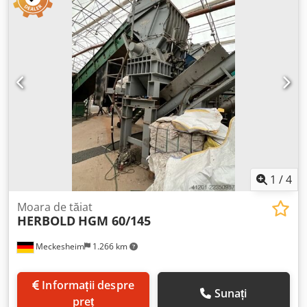
1
/
4
Moara de tăiat
HERBOLD
HGM 60/145
Meckesheim
1.266 km
Informații despre
Sunați
preț