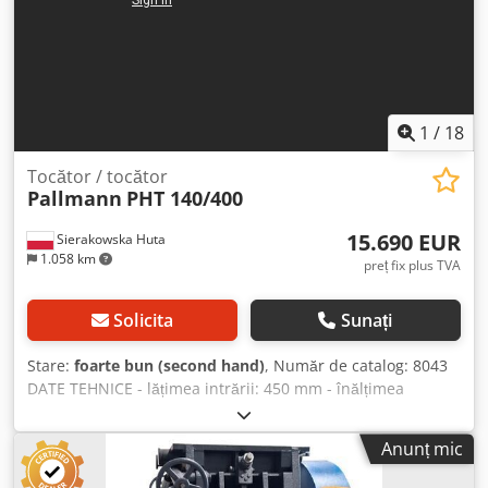
1
/
18
Tocător / tocător
Pallmann
PHT 140/400
15.690 EUR
Sierakowska Huta
1.058 km
preț fix plus TVA
Solicita
Sunați
Stare:
foarte bun (second hand)
, Număr de catalog: 8043
DATE TEHNICE - lățimea intrării: 450 mm - înălțimea
intrării: 250 mm - lățimea arborelui: 530 mm - diametrul
arborelui: 450 mm - lungimea cuțitului: 530 mm - numărul
Anunț mic
de cuțite: 2 buc. - dimensiunile sitei: 50x50 mm - arbore de
tracțiune cu dinți, partea inferioară: 2 buc. - motor pentru