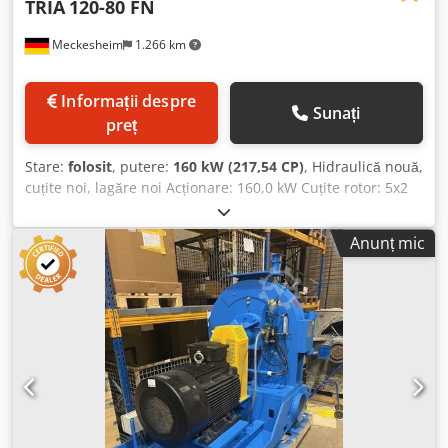
TRIA
120-80 FN
Meckesheim
1.266 km
Informații despre
Sunați
preț
Stare:
folosit
, putere:
160 kW (217,54 CP)
, Hidraulică nouă,
cuțite noi, lagăre noi Acționare: 160,0 kW Cuțite rotor: 5x2
Cuțite stator: 2x2 Diametru rotor: 700 mm Lățime rotor:
1200 mm Deschidere de alimentare: 800 x 1200 mm
Anunț mic
Cjdpezmdfbsfx Afljha