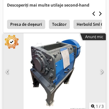
acționare: 37 kW
Descoperiți mai multe utilaje second-hand
1
Presa de deșeuri
Tocător
Herbold Sml 60/
Anunț mic
1
/
3