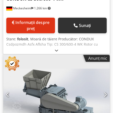
Meckesheim
1.266 km
Informații despre
Sunați
preț
Stare:
folosit
, Moară de tăiere Producător: CONDUX
Csdpozmdh Asfx Aflsha Tip: CS 300/600-4 WK Rotor cu
diametru de 300 mm x lățime de 600 mm 3 cuțite pe rotor,
rotor deschis Carcasă cu 4 cuțite statorice Cu motor de
Anunț mic
acționare de 11 kW (la cerere maxim 30 kW)