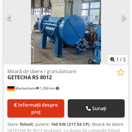
în funcție de sarcină Deschidere hidraulică și coș de sită
rabatabil hidraulic Capacitate de procesare până la 5 t/h,
în funcție de material și de dimensiunea granulelor
1
/
3
Moară de tăiere / granulatoare
GETECHA
RS 8012
Meckesheim
1.266 km
Informații despre
Sunați
preț
Stare:
folosit
, putere:
160 kW (217,54 CP)
, Moară de tăiere
GETECHA RS 8012 Accesorii: cu dulap de comandă folosit