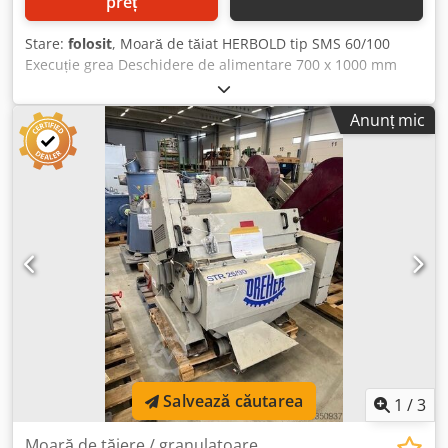
preț
Stare:
folosit
, Moară de tăiat HERBOLD tip SMS 60/100
Execuție grea Deschidere de alimentare 700 x 1000 mm
Codpfxezmdc Ts Afljha Rotor deschis, diametru 600 mm x
lățime 980 mm (la alegere cu rotor deschis cu 3 sau 7
Anunț mic
cuțite) Motor de antrenare 110 kW Sistem de deschidere cu
troliu electric
Salvează căutarea
1
/
3
Moară de tăiere / granulatoare