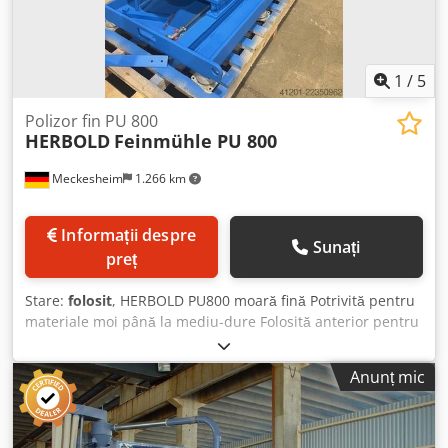
1
/
5
Polizor fin PU 800
HERBOLD
Feinmühle PU 800
Meckesheim
1.266 km
Informații despre
Sunați
preț
Stare:
folosit
, HERBOLD PU800 moară fină Potrivită pentru
materiale moi până la mediu-dure Folosită anterior pentru
măcinarea fină a materialelor plastice Chodpszmddwsfx
Aflsa Diametru discuri de măcinare: 800 mm Motor de
Anunț mic
acționare: 90 kW