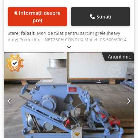
Informații despre
Sunați
preț
Stare:
folosit
, Mori de tăiat pentru sarcini grele (heavy
duty) Producător: NETZSCH CONDUX Model: CS 500/600-4
Deschiderea gurii de alimentare: aprox. 600x600 mm Rotor
cu 5 cuțite semi-deschis, 4 cuțite statorice Csdpfx
Anunț mic
Afszmdhisleha Motor de antrenare: 75 kW