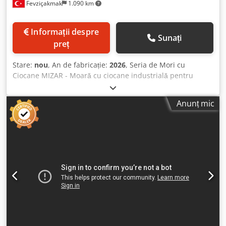
Fevziçakmak
1.090 km
Informații despre
Sunați
preț
Stare:
nou
, An de fabricație:
2026
, Seria de Mori cu
Ciocane MIZAR - Moară cu ciocane industrială pentru
reciclare de înaltă eficiențăMaximizați-vă puterea de
reciclare cu Moara cu Ciocane Mizar Moara cu Ciocane
Anunț mic
Mizar este o mașină de măcinat inovatoare și robustă,
concepută pentru a satisface cele mai dure cerințe ale
industriilor de reciclare și procesare. Proiectată pentru
eficiență, această moară utilizează ciocane rotative de
mare viteză pentru a zdrobi, măcina și pulveriza o gamă
largă de materiale în particule fine, ușor de gestionat.
Designul său versatil permite ajustări ușoare pentru a se
adapta diferitelor materiale și dimensiunilor dorite ale
particulelor, făcând-o potrivită pentru o varietate de
operațiuni de reciclare. AVANTAJE PRINCIPALE ȘI
CARACTERISTICI Chjdjwhap Uopfx Aflsa • Design Robust și
Inovator: Construită pentru utilizare intensă cu ciocane