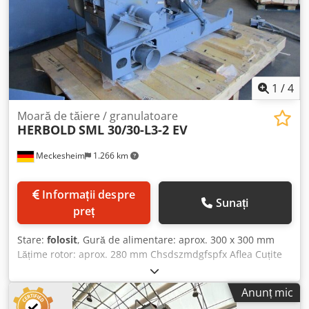
1
/
4
Moară de tăiere / granulatoare
HERBOLD
SML 30/30-L3-2 EV
Meckesheim
1.266 km
Informații despre
Sunați
preț
Stare:
folosit
, Gură de alimentare: aprox. 300 x 300 mm
Lățime rotor: aprox. 280 mm Chsdszmdgfspfx Aflea Cuțite
rotor: 3 Cuțite stator: 2 Acționare: 7,5 kW Tăiere dublu
oblică Cu alimentare cu role, dulap electric de comandă și
Anunț mic
carcasă antifonică