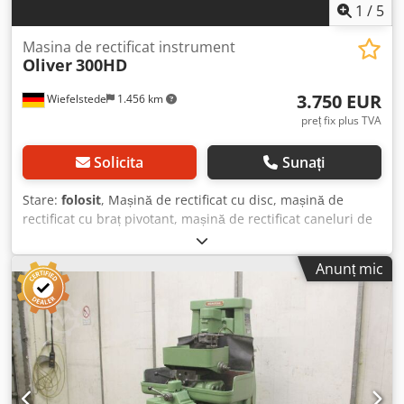
1
/
5
Masina de rectificat instrument
Oliver
300HD
3.750 EUR
Wiefelstede
1.456 km
preț fix plus TVA
Solicita
Sunați
Stare:
folosit
, Mașină de rectificat cu disc, mașină de
rectificat cu braț pivotant, mașină de rectificat caneluri de
rupere a așchiilor din carbură, mașină de rectificat pentru
scule, mașină de rectificat, polizor unghiular, mașină de
Anunț mic
rectificat cuțite de strung. - Cap de rectificare: pivotant -
Masă de prindere: 410 x 410 mm - Placă magnetică Hitachi:
470 x 160 mm - Diametrul corpului de rectificat: 90 mm -
Dimensiuni: 1440/760/H1745 mm Dcodpfxsfl Acij Ab Rjk -
Greutate: 712 kg