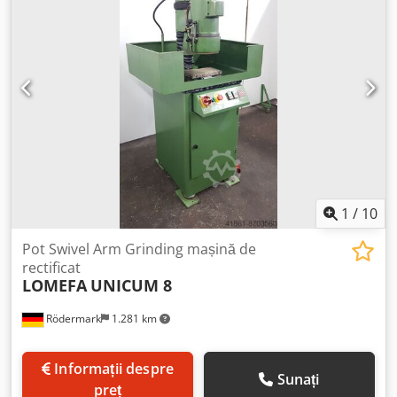
1
/
10
Pot Swivel Arm Grinding mașină de
rectificat
LOMEFA
UNICUM 8
Rödermark
1.281 km
Informații despre
Sunați
preț