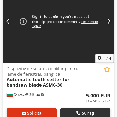
două motoare electrice, inclusiv un disc CBN profilat de
150 mm pentru ascuțire și un grup de reducere pentru
mișcarea precisă a lamei, garantând performanțe ridicate.
Tensiune de alimentare – 380-400V Frecvență – 50Hz
Dcsdexiv Ugepfx Ab Rsk Putere – 0,20 kVA Capacitate – 65
dinți pe minut Lățime lamă – 20 – 100 mm Pas dinte – 6 –
25 mm Disc de ascuțire – Disc CBN profilat 150 mm
Greutate – 115 kg
1
/
4
Dispozitiv de setare a dinților pentru
lame de fierăstrău panglică
Automatic tooth setter for
bandsaw blade
ASM6-30
5.000 EUR
Gabrovo
346 km
EXW VB plus TVA
Solicita
Sunați