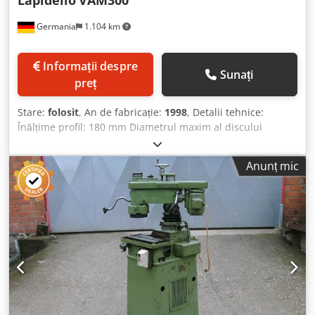
Lapidello
VAM300
optim.
Germania
1.104 km
Informații despre
Sunați
preț
Stare:
folosit
, An de fabricație:
1998
, Detalii tehnice:
Înălțime profil: 180 mm Diametrul maxim al discului
abraziv: 200 mm / disc tip oală Alezaj disc abraziv: n.d.
Turația axului de șlefuire: 2800 rpm Dimensiuni masă (Lx
Anunț mic
l): 500 x 160 mm Tensiune de operare: 220 / 380 V Necesar
total de putere: 3,0 kW Greutate mașină aprox.: 0,57 t
Dimensiuni mașină aprox. (LxlxÎ): 1,28 x 1,0 x 1,75 m
Aplicație pentru șlefuire frontală Priză magnetică: Lx l =
680 x 200 mm; înclinare aprox. 15°; pivotare 360° pe scală
radială Dsdpou Ngrqsfx Ab Rock Magnet: Tip S2D; magnet
permanent, suprafață de fixare 300 x 150 mm Suport disc
abraziv: – Reglare verticală = cursă 180 mm, manual;
pivotare = aprox. 45° dreapta/stânga manual Operare prin
panou de control pe mașină. Rezervor lichid de răcire cu