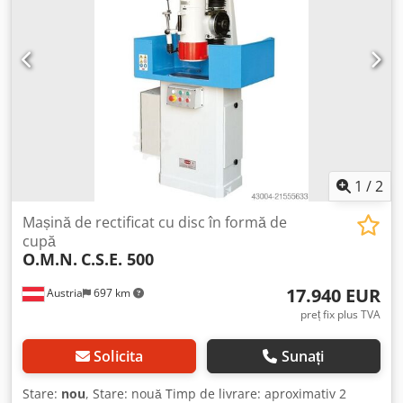
1
/
2
Mașină de rectificat cu disc în formă de
cupă
O.M.N.
C.S.E. 500
17.940 EUR
Austria
697 km
preț fix plus TVA
Solicita
Sunați
Stare:
nou
, Stare: nouă Timp de livrare: aproximativ 2