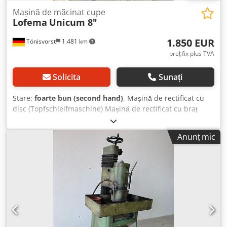
Mașină de măcinat cupe
Lofema
Unicum 8"
1.850 EUR
Tönisvorst
1.481 km
preț fix plus TVA
Solicita
Sunați
Stare:
foarte bun (second hand)
, Mașină de rectificat cu
disc (Topfschleifmaschine) Mașină de rectificat cu braț
pivotant (Schwenkarmschleifmaschine) Marca: Lomefa
Model: Unicum 8" An fabricație: 1980 Diametru disc de
Anunț mic
rectificat: 200 mm Motor: 380 V Dsdpfx Aboui S R De Rock
Putere: 1,84 kW Rezervor separat pentru lichid de răcire
integrat în baza mașinii Dimensiuni transport: Lungime:
850 mm Lățime: 800 mm Înălțime: 1650 mm Greutate: 350
kg