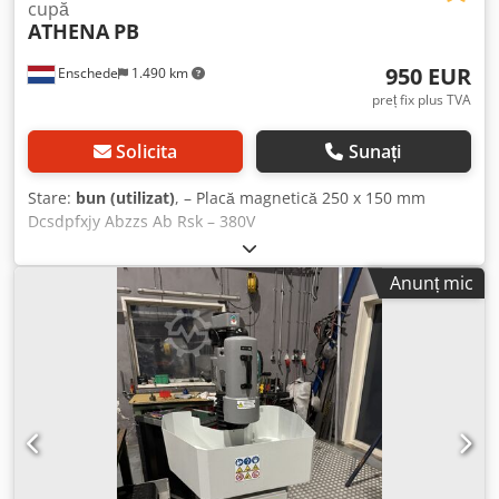
cupă
ATHENA
PB
950 EUR
Enschede
1.490 km
preț fix plus TVA
Solicita
Sunați
Stare:
bun (utilizat)
, – Placă magnetică 250 x 150 mm
Dcsdpfxjy Abzzs Ab Rsk – 380V
Anunț mic