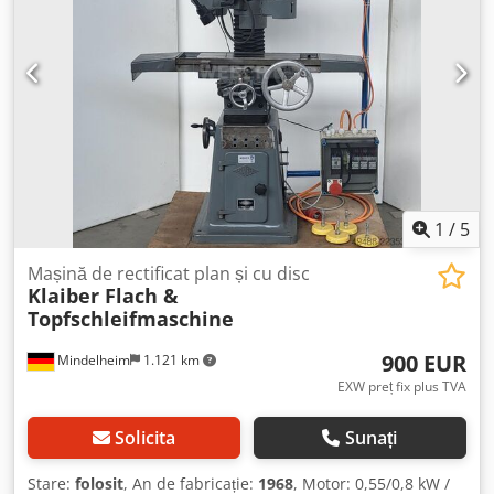
1
/
5
Mașină de rectificat plan și cu disc
Klaiber Flach &
Topfschleifmaschine
900 EUR
Mindelheim
1.121 km
EXW preț fix plus TVA
Solicita
Sunați
Stare:
folosit
, An de fabricație:
1968
, Motor: 0,55/0,8 kW /