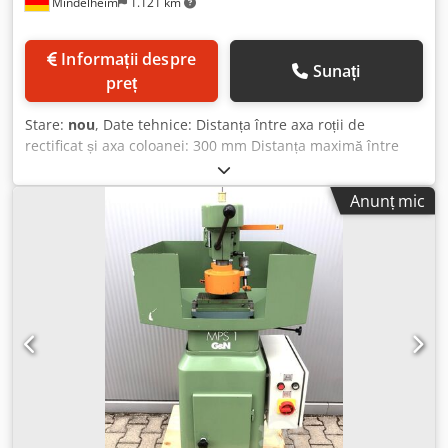
Mindelheim
1.121 km
Informații despre
Sunați
preț
Stare:
nou
, Date tehnice: Distanța între axa roții de
rectificat și axa coloanei: 300 mm Distanța maximă între
masă și roata de rectificat: 280 mm Suprafața maximă de
rectificat: 140 x 300 mm Avans rapid pe fiecare viteză: 2
Anunț mic
Avans fin prin micrometru: 0,01 mm Dimensiuni roată vas:
178 x 78 x 78 mm Dimensiuni segment: 50 x 16 x 90 mm
Turația roții de rectificat: 2840 rot/min Putere motor
arbore: 2,2 kW Putere pompă electrică: 0,06 kW Greutate:
400 kg Dimensiuni: 850 x 850 x 1650 mm Dotări: - Coloană
din fontă montată pe lagăre cu role sferice reglabile -
Sistem de rectificare cu lichid de răcire (rectificare umedă)
- Sistem de siguranță la tensiune joasă (24V) - Suport de
roată de rectificat și segmente de rectificat (set inițial) -
Apărătoare pentru roata de rectificat și carcasă pentru
masă Dcodpfxsvnrius Ab Rok - Manual de utilizare și
întreținere - Declarație de conformitate CE