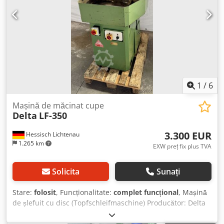
1
/
6
Mașină de măcinat cupe
Delta
LF-350
3.300 EUR
Hessisch Lichtenau
1.265 km
EXW preț fix plus TVA
Solicita
Sunați
Stare:
folosit
, Funcționalitate:
complet funcțional
, Mașină
de șlefuit cu disc (Topfschleifmaschine) Producător: Delta
Tip: LF-350 Lungime de șlefuire: cca 360 mm Lățime de
șlefuire: cca 155 mm Înălțime max. de șlefuire: cca 280 mm