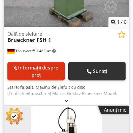
pompă și alimentare
1
/
6
Oală de slefuire
Brueckner
FSH 1
Tönisvorst
1.482 km
Informații despre
Sunați
preț
Stare:
folosit
, Mașină de șlefuit cu disc
(Topfschleifmaschine) Marca: Gustav Brueckner Model:
FSH 1 Distanță maximă: masă - disc de șlefuit 200 mm
Dodpfx Abecv Tb Do Rsck Suprafața mesei: 315 x 135 mm
Anunț mic
Tensiune: 380 V Putere: 0,75 kW Curent: 1,85 A Spațiu
necesar (L x l x h): 650 x 600 x 1600 mm