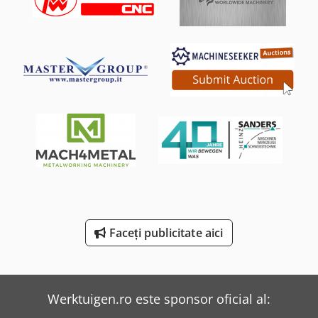
Flott Tb 13 Plus
Flott Tb 18 Plus
Holzkraft Vsa 38 L
Huvema Hu 230 Dg
Lagun L 1400
Lagun L 2000
Lagun L 850
Reichle & Knoedler Mașini De Frezat Orizontale
Faceți publicitate aici
Tec Freetec
Weinbrenner Tsv 6/3050
Werktuigen.ro este sponsor oficial al: