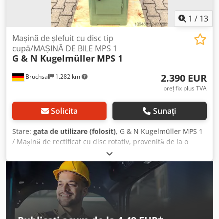
1
/
13
Mașină de șlefuit cu disc tip
cupă/MAȘINĂ DE BILE MPS 1
G & N Kugelmüller
MPS 1
2.390 EUR
Bruchsal
1.282 km
preț fix plus TVA
Solicita
Sunați
Stare:
gata de utilizare (folosit)
, G & N Kugelmüller MPS 1
/ Mașină de rectificat cu disc rotativ, provenită de la o
universitate - Viteza de rotație a arborelui: aproximativ
3150 rpm - Înălțimea de rectificare deasupra magnetului:
aproximativ 130 mm Dcedpjzn Rcpsfx Ab Rek - Placă
magnetică: 200x100 mm - Dispozitiv de retragere laterală a
discurilor de rectificat - Reglaj fin - Motor de antrenare: 0,6
kW - Carcasă protectoare a mașinii - Documentație
Dimensiuni: L x l x Î: 0,8 x 0,7 x 1,6 metri / Greutate: