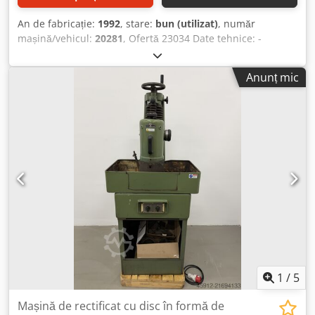
An de fabricație:
1992
, stare:
bun (utilizat)
, număr
mașină/vehicul:
20281
, Ofertă 23034 Date tehnice: -
Lungime maximă de rectificare aprox. 350 mm - Lățime
maximă de rectificare 150 mm - Înălțime maximă de
Anunț mic
montare cu / fără magnet 150 / 210 mm - Cursă piatră de
rectificat aprox. 200 mm - Suprafață de prindere 300 x 160
mm - Placă magnetică de prindere 250 x 150 mm -
Dimensiuni piatră de rectificat aprox. 200 x 80 x 78 mm -
Turație piatră de rectificat 2800 rpm - Unghi de pivotare al
brațului de rectificat aprox. 180° Dedpfx Asklxwkjb Rsck -
Blocare manuală a brațului pivotant cu manetă de
strângere - Instalație pentru rectificare cu lichid de răcire -
Acționare 400 V / 1,85 kW - Spațiu necesar aprox. L 850 x H
1650 x A 800 mm - Greutate aprox. 350 kg
1
/
5
Mașină de rectificat cu disc în formă de