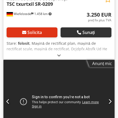
TSC txurtxil
SR-0209
3.250 EUR
Wiefelstede
1.458 km
preț fix plus TVA
Solicita
Sunați
Stare:
folosit
, Mașină de rectificat plan, mașină de
rectificat scule, mașină de rectificat, Dcjdpfx Absfk Ud He
Rok - Masă de prindere: 650 x 200 mm - Axă X: 650 mm -
Axă Y: 200 mm reglabilă - Dimensiune maximă între
Anunț mic
puncte: 350 mm - Discuri de rectificat: Ø 150/max. 200 mm
- Dimensiuni: 1300/1680/H1460 mm - Greutate: 1080 kg