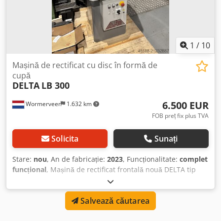
1
/
10
Mașină de rectificat cu disc în formă de
cupă
DELTA
LB 300
6.500 EUR
Wormerveer
1.632 km
FOB preț fix plus TVA
Solicita
Sunați
Stare:
nou
, An de fabricație:
2023
, Funcționalitate:
complet
funcțional
, Mașină de rectificat frontală nouă DELTA tip
LB300 Specificații: Dimensiune maximă de rectificare:
330x140 mm Turație maximă: 2840 rpm Paralelism: 3
Salvează căutarea
μm/100 mm Planeitate: 3 μm/100 mm Greutate mașină:
400 kg Puterea motorului: 2,2 kW An fabricație: 09-2023