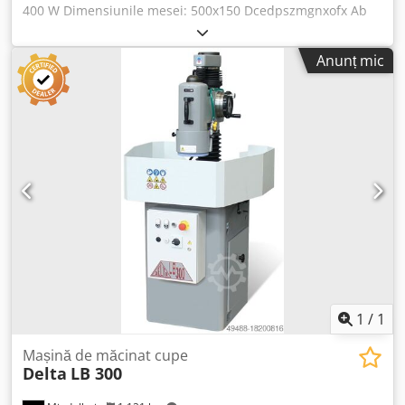
400 W Dimensiunile mesei: 500x150 Dcedpszmgnxofx Ab
Rjk Avans longitudinal: 400, manual Avans transversal:
140, manual și automat Greutate: 385 kg Echipament: -
Anunț mic
Dispozitiv de rectificare - Lampă de lucru pentru mașină
1
/
1
Mașină de măcinat cupe
Delta
LB 300