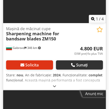
1
/
4
Mașină de măcinat cupe
Sharpening machine for
bandsaw blades
ZM150
4.800 EUR
Gabrovo
346 km
EXW preț fix plus TVA
Solicita
Sunați
Stare:
nou
, An de fabricație:
2024
, Funcționalitate:
complet
funcțional
, Această mașină performantă a fost concepută
pentru a satisface cerințele companiilor mari de prelucrare
a lemnului, asigurând rezultate excepționale la ascuțire.
Anunț mic
Este echipată cu un contor electronic de dinți și un sistem
autonom de răcire. Modelul ZM150 oferă ascuțire precisă,
menținând condiții optime de funcționare. Dispune de