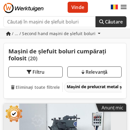
Vinde
Căutare
/ ... / Second hand mașini de șlefuit boluri
Mașini de șlefuit boluri cumpărați
folosit
(20)
Filtru
Relevanță
Mașini de prelucrat metal și m
Eliminați toate filtrele
Anunț mic