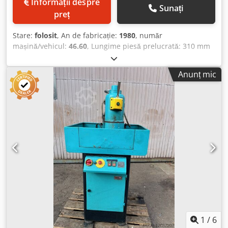
Informații despre
Sunați
preț
Stare:
folosit
, An de fabricație:
1980
, număr
mașină/vehicul:
46.60
, Lungime piesă prelucrată: 310 mm
Lățime piesă prelucrată: 150 mm Înălțime piesă prelucrată:
210 mm Turație maximă ax: 2800 rpm Distanță disc de
Anunț mic
șlefuit - masă: 280 mm Placă de prindere magnetică,
magnet permanent: 300 x 150 x 70 mm Consolă ax: 250
mm Diametru coloană: 130 mm Dodpecxxlrjfx Ab Rock
Necesar total de putere: 1,9 kW Greutate mașină aprox.:
0,58 t Dimensiuni de gabarit aprox.: 0,62 x 0,72 x 1,80 m
1
/
6