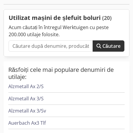
Dedpjyi Ui Dofx Ab Rjck Mașina este echipată cu: Masă
magnetică Piatră de rectificat nouă Instalație de ungere
Utilizat mașini de șlefuit boluri
(20)
Acum căutați în întregul Werktuigen cu peste
200.000 utilaje folosite.
Căutare
Răsfoiți cele mai populare denumiri de
utilaje:
Alzmetall Ax 2/S
Alzmetall Ax 3/S
Alzmetall Ax 3/Sv
Auerbach Ax3 Tlf