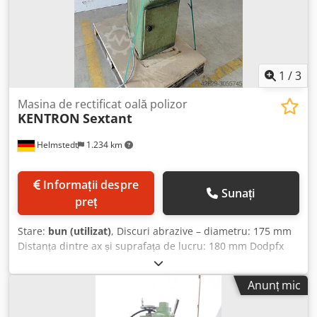
1
/
3
Masina de rectificat oală polizor
KENTRON
Sextant
Helmstedt
1.234 km
Informații despre
Sunați
preț
Stare:
bun (utilizat)
, Discuri abrazive – diametru: 175 mm
Distanța dintre ax și suprafața de lucru: 180 mm Dodpfx
Aoc Skfbob Reck Tensiunea de alimentare: 400 V Greutatea
mașinii: aproximativ 300 kg Spațiul necesar: aproximativ
Anunț mic
0,90 x 0,60 x 1,80 m