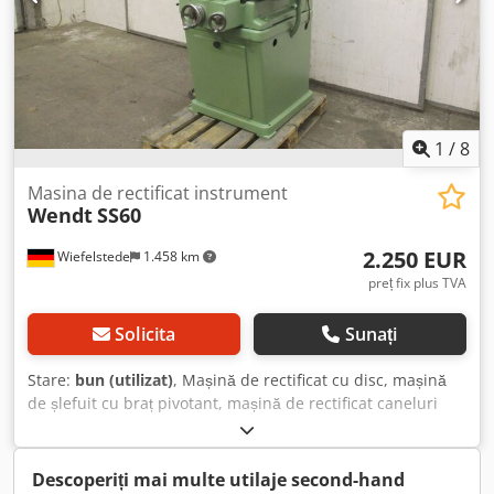
1
/
8
Masina de rectificat instrument
Wendt
SS60
2.250 EUR
Wiefelstede
1.458 km
preț fix plus TVA
Solicita
Sunați
Stare:
bun (utilizat)
, Mașină de rectificat cu disc, mașină
de șlefuit cu braț pivotant, mașină de rectificat caneluri
pentru ruperea spanului la plăcuțe din carbură, mașină de
ascuțit scule, mașină de șlefuit, polizor unghiular, mașină
de rectificat dălți de strung Dcsdpocvnaisfx Ab Rsk - Masă
Descoperiți mai multe utilaje second-hand