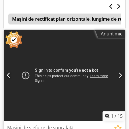
de fixare: 440 x 300 mm - Distanță maximă între puncte:
130 mm - Diametru disc de șlefuit: 125 mm - Dimensiuni:
1200/840/H1680 mm - Greutate: 380 kg
Mașini de rectificat plan orizontale, lungime de rec
Anunț mic
1
/
15
Masini de slefuire de suprafaţă