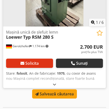
Gerolzhofen Predarea în starea actuală, conform vizionării
- încărcare gratuită -
1
/
6
Mașină unică de șlefuit lemn
Loewer
Typ RSM 280 S
2.700 EUR
Gerolzhofen
1.174 km
preț fix plus TVA
Solicita
Sunați
Stare:
folosit
, An de fabricație:
1975
, cu covor de avans
nou Mașină complet recondiționată, stare foarte bună
Mașină curățată, recondiționată complet, reglată, testată în
funcționare Masa curățată, aliniată, reglată Rolă de
Salvează căutarea
antrenare înlocuită Role de deviație curățate Role de
presiune reglate Pantof de șlefuire confecționat Geam nou
montat în ușă Oscilația verificată și reglată Cjdpfxjvwgczo