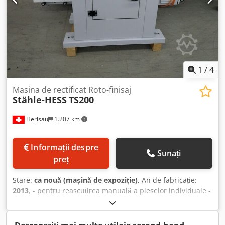
1
/
4
Masina de rectificat Roto-finisaj
Stähle-HESS
TS200
Herisau
1.207 km
Informații despre
Sunați
preț
Stare:
ca nouă (mașină de expoziție)
, An de fabricație:
2013
, - pentru reascuțirea manuală a pieselor individuale -
Putere: 0,75 kW - Reglare continuă a turației - Alimentare:
230 V - Mașină demonstrativă, an fabricație 2013 - Inclusiv
discuri abrazive K150 / K180 / K220 - Greutate: 120 kg