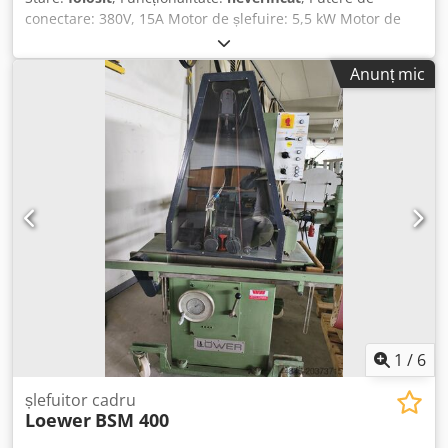
conectare: 380V, 15A Motor de șlefuire: 5,5 kW Motor de
avans: 0,37 kW Lățimea benzii abrazive: 200 mm Crsdpfx
Aeznv Uwsm Asf Lungimea benzii abrazive: 1800 mm
Anunț mic
Conexiune pneumatică: 6 bar Viteze de avans: 6 / 11 / 16
m/min Ajustare electrică a înălțimii mesei Suflare cu aer a
benzii Conexiune pentru sistem de aspirare: 140 mm
1
/
6
șlefuitor cadru
Loewer
BSM 400