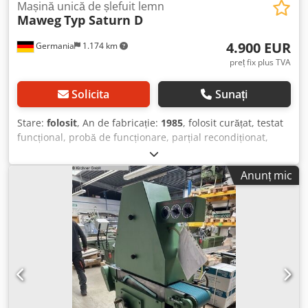
Mașină unică de șlefuit lemn
Maweg
Typ Saturn D
4.900 EUR
Germania
1.174 km
preț fix plus TVA
Solicita
Sunați
Stare:
folosit
, An de fabricație:
1985
, folosit curățat, testat
funcțional, probă de funcționare, parțial recondiționat,
lagăre noi Marcă Maweg Tip Saturn D An de fabricație
1985 Nr. utilaj 85-12-018 Număr agregate cu bandă: 2
Anunț mic
bucăți Număr agregate de finisare: 2 bucăți Motoare: 4 kW
Lățime de șlefuire aprox. 150 mm Înălțime de șlefuire
aprox. 150 mm Oscilație bandă Suflare bandă Viteză avans:
4 - 16 m/min. Lungime bandă aprox. 1800 mm Lățime
bandă aprox. 200 mm Afișaj înălțime digital - mecanic Siko
Reglaj electric Papuc de șlefuit fix 2 benzi Înălțime masă
constantă Deplasabil lateral Racord exhaustare D 4 x 80
mm Dimensiuni necesare aprox. LxIxH mm Crsdpfxjvwfalj
Am Aef 2000 x 1200 x 2000 Locație depozit: 97447