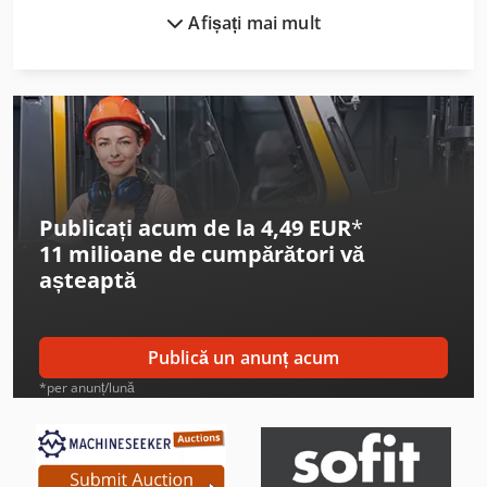
Afișați mai mult
Fein Grit Gx 75
Felder K 700 S
Felder Rl 140
Felder Rl 300
Felder Rl 350
Publicați acum de la 4,49 EUR
*
11 milioane de cumpărători
vă
Flott Bsm 75
așteaptă
Haas Tl-2
Haas Vf-2
Publică un anunț acum
Haas Vf-4
*per anunț/lună
Haas Vm-2
Holzkraft Vsa 38 L