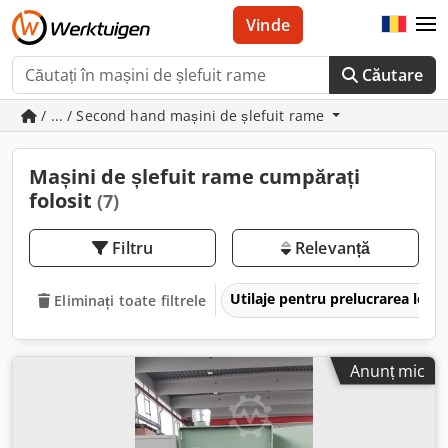
Vinde
Căutare
/ ... / Second hand mașini de șlefuit rame
Mașini de șlefuit rame cumpărați
folosit
(7)
Filtru
Relevanță
Utilaje pentru prelucrarea lem
Eliminați toate filtrele
Anunț mic