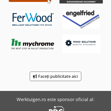
Holzkraft Vsa 48 L
Huvema Hu 230 Dg
Lagun L 1400
Lagun L 850
Mercedes-Benz V
Reichle & Knoedler Mașini De Frezat Orizontale
Tec Freetec
Faceți publicitate aici
Tec Rotec
Weinbrenner Tsv 6/3050
Werktuigen.ro este sponsor oficial al: