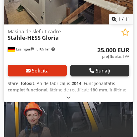
1
/
11
Mașină de șlefuit cadre
Stähle-HESS
Gloria
25.000 EUR
Essingen
1.169 km
preț fix plus TVA
Solicita
Sunați
Stare:
folosit
, An de fabricație:
2014
, Funcționalitate:
complet funcțional
, lățime de rectificat:
180 mm
, înălțime
necesară:
3.300 mm
, înălțime de rectificat:
150 mm
,
înălțime totală:
2.300 mm
, lungime totală:
2.700 mm
,
lățime totală:
1.100 mm
, curent de intrare:
35 A
, tensiune
de intrare:
400 V
, Oferim această mașină de șlefuit cadre
Stähle-HESS Gloria second-hand, an fabricație 2014.
Model: Gloria Număr de serie: 3977 Crsdpfx Amszixgfj Aof
An fabricație: 2014 Număr de identificare: 3977 Frecvență: