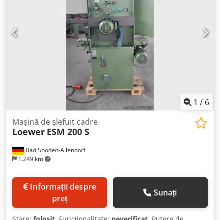
1
/
6
Mașină de șlefuit cadre
Loewer
ESM 200 S
Bad Sooden-Allendorf
1.249 km
Informații despre
Sunați
preț
Stare:
folosit
, Funcționalitate:
neverificat
, Putere de