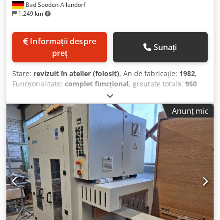
Bad Sooden-Allendorf
1.249 km
Informații despre
Sunați
preț
Stare:
revizuit în atelier (folosit)
, An de fabricație:
1982
,
Funcționalitate:
complet funcțional
, greutate totală:
950
kg
, Lungime bandă de șlefuit 2200 mm, lățime bandă de
șlefuit 400 mm, lungime masă 1200 mm, înălțime utilă 120
Anunț mic
mm, lățime de șlefuire 390 mm, viteză bandă de șlefuit
aprox. 21 m/s, viteze de avans 6 - 11 - 16 m/min, motor
principal 7,5 kW, motor avans 0,26 - 0,55 - 1 kW, oscilație
pneumatică a benzii și suflare bandă, suport cadru, șasiu.
Codpfoxq Ehxsx Am Asrf