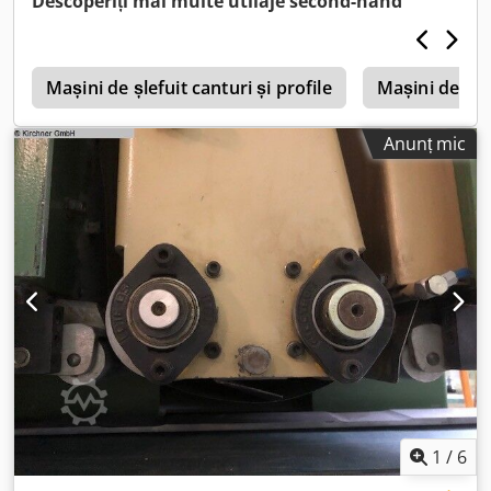
Descoperiți mai multe utilaje second-hand
Csdpfx Amod Ealhj Aorf
Mașini de șlefuit canturi și profile
Mașini de șle
Anunț mic
1
/
6