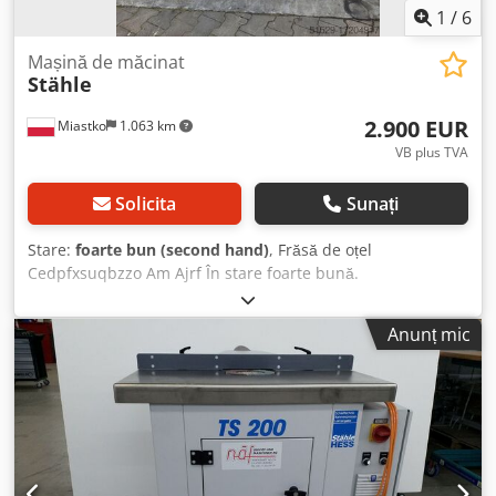
1
/
6
Mașină de măcinat
Stähle
2.900 EUR
Miastko
1.063 km
VB plus TVA
Solicita
Sunați
Stare:
foarte bun (second hand)
, Frăsă de oțel
Cedpfxsuqbzzo Am Ajrf În stare foarte bună.
Anunț mic