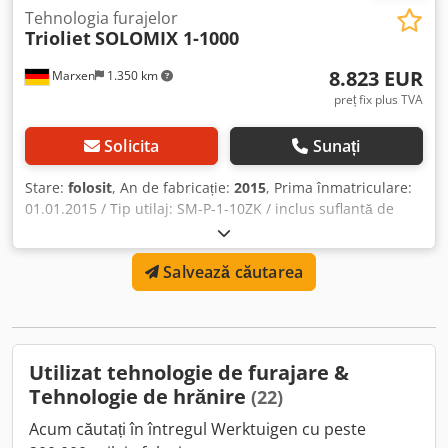
Tehnologia furajelor
Trioliet
SOLOMIX 1-1000
8.823 EUR
Marxen
1.350 km
preț fix plus TVA
Solicita
Sunați
Stare:
folosit
, An de fabricație:
2015
, Prima înmatriculare:
01.01.2015 / Tip utilaj: SM-P-1-10ZK / inclus suflantă de
paie / volum cuvă: 1000 m³ / descărcare furaj bilaterală /
picior de sprijin hidraulic / sistem de amestecare: malaxor
Salvează căutarea
vertical / cântar defect! Cjdpeqrryrofx Ah Asrf
Utilizat tehnologie de furajare &
Tehnologie de hrănire
(22)
Acum căutați în întregul Werktuigen cu peste