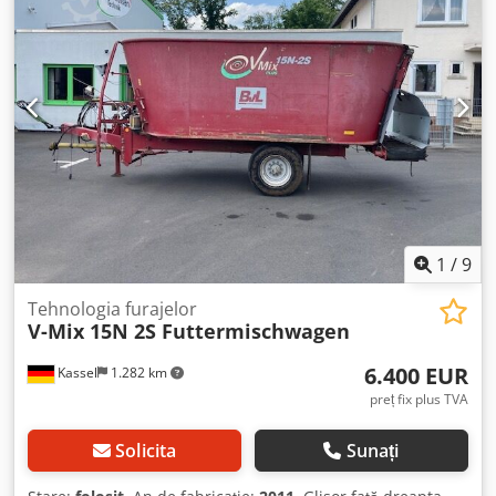
1
/
9
Tehnologia furajelor
V-Mix 15N 2S Futtermischwagen
6.400 EUR
Kassel
1.282 km
preț fix plus TVA
Solicita
Sunați