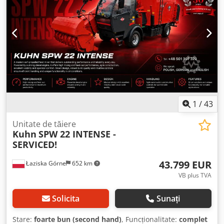
1
/
43
Unitate de tăiere
Kuhn
SPW 22 INTENSE -
SERVICED!
43.799 EUR
Łaziska Górne
652 km
VB plus TVA
Solicita
Sunați
Stare:
foarte bun (second hand)
, Funcționalitate:
complet