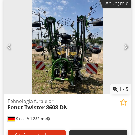
Anunț mic
1
/
5
Tehnologia furajelor
Fendt
Twister 8608 DN
Kassel
1.282 km