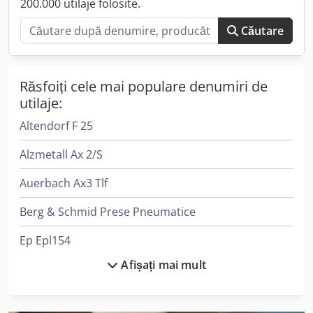
200.000 utilaje folosite.
Căutare
Răsfoiți cele mai populare denumiri de
utilaje:
Altendorf F 25
Alzmetall Ax 2/S
Auerbach Ax3 Tlf
Berg & Schmid Prese Pneumatice
Ep Epl154
Afișați mai mult
Felder G 380
Felder G 480