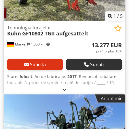
1
/
5
Tehnologia furajelor
Kuhn
GF10802 TGII aufgesattelt
13.277 EUR
Marxen
1.350 km
preț fix plus TVA
Solicita
Sunați
Stare:
folosit
, An de fabricație:
2017
, Remorcat, rabatare
hidraulică, picior de sprijin / roată de sprijin / _____ / 10
rotoare / răsucitor / anvelope balon / panouri de avertizare
/ iluminare / Crodpfsqrrpaox Ah Aef
Anunț mic