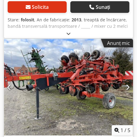
Solicita
Sunați
Stare:
folosit
, An de fabricație:
2013
, treaptă de încărcare,
bandă transversală transportoare / _____ / mixer cu 2 melci
/ picior de sprijin hidraulic / bandă de descărcare
posterioară / Codpfx Aoqrrtpoh Aorf
Anunț mic
1
/
5