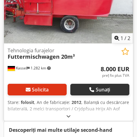
1
/
2
Tehnologia furajelor
Futtermischwagen 20m³
8.000 EUR
Kassel
1.282 km
preț fix plus TVA
Solicita
Sunați
Stare:
folosit
, An de fabricație:
2012
, Balanță cu descărcare
bilaterală, 2 melci transportori / Crjdpfsua Hrijx Ah Aof
Descoperiți mai multe utilaje second-hand