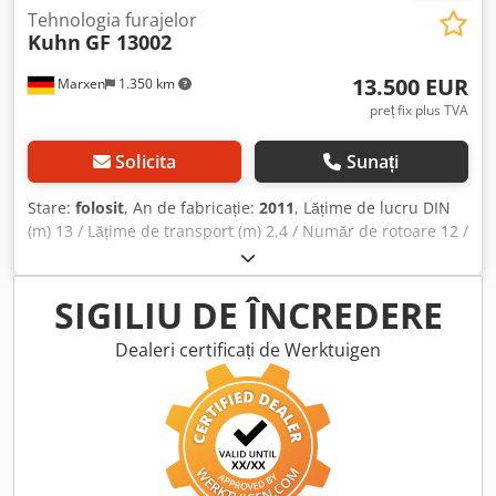
Tehnologia furajelor
Kuhn
GF 13002
13.500 EUR
Marxen
1.350 km
preț fix plus TVA
Solicita
Sunați
Stare:
folosit
, An de fabricație:
2011
, Lățime de lucru DIN
(m) 13 / Lățime de transport (m) 2,4 / Număr de rotoare 12 /
Număr de brațe cu dinți per rotor 6 / Tip atașare: tractat /
Echipare cu anvelope: Super-Ballon 16 x 6.50 - 8 /
Transmisie: cuplaj cu gheare DIGIDRIVE® / Greutate aprox.
SIGILIU DE ÎNCREDERE
(kg) 2550 / Dispozitiv pentru împrăștiere la margine
Credpeqrrrgofx Ah Ajf
Dealeri certificați de Werktuigen