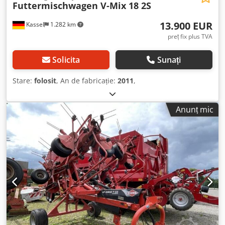
Futtermischwagen V-Mix 18 2S
13.900 EUR
Kassel
1.282 km
preț fix plus TVA
Solicita
Sunați
Stare:
folosit
, An de fabricație:
2011
,
Anunț mic