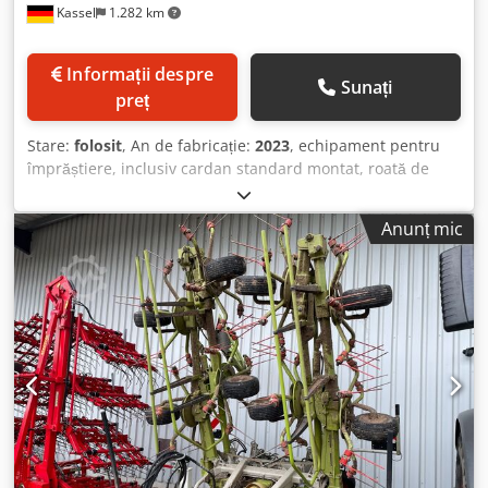
Kassel
1.282 km
Informații despre
Sunați
preț
Stare:
folosit
, An de fabricație:
2023
, echipament pentru
împrăștiere, inclusiv cardan standard montat, roată de
urmărire 15/6.00-6 Crodethhcwepfx Ah Asf
Anunț mic