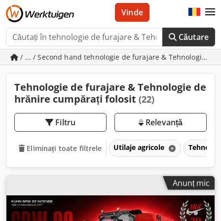
Vinde
Căutare
/ ... / Second hand tehnologie de furajare & Tehnologie de
Tehnologie de furajare & Tehnologie de
hrănire cumpărați folosit
(22)
Filtru
Relevanță
Utilaje agricole
Tehnologi
Eliminați toate filtrele
Anunț mic