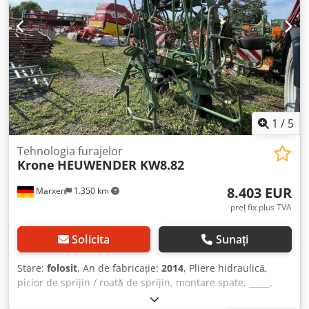
1
/
5
Tehnologia furajelor
Krone
HEUWENDER KW8.82
8.403 EUR
Marxen
1.350 km
preț fix plus TVA
Solicita
Sunați
Stare:
folosit
, An de fabricație:
2014
, Pliere hidraulică,
picior de sprijin / roată de sprijin, montare spate, _____,
sistem hidraulic de deplasare oblică, transmisii pentru