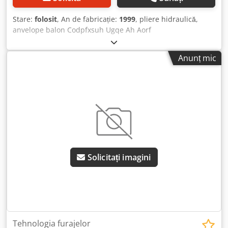
Stare:
folosit
, An de fabricație:
1999
, pliere hidraulică,
anvelope balon Codpfxsuh Ugqe Ah Aorf
Anunț mic
Solicitați imagini
Tehnologia furajelor