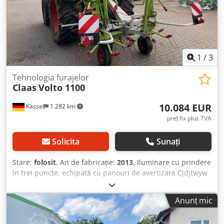
1
/
3
Tehnologia furajelor
Claas
Volto 1100
10.084 EUR
Kassel
1.282 km
preț fix plus TVA
Solicita
Sunați
Stare:
folosit
, An de fabricație:
2013
, Iluminare cu prindere
în trei puncte, echipată cu panouri de avertizare Cjdjtwyw
Nepfx Ah Ajrf
Anunț mic