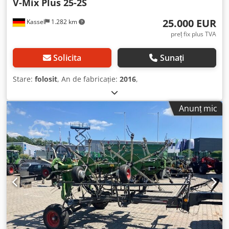
V-Mix Plus 25-2S
25.000 EUR
Kassel
1.282 km
preț fix plus TVA
Solicita
Sunați
Stare:
folosit
, An de fabricație:
2016
,
Anunț mic