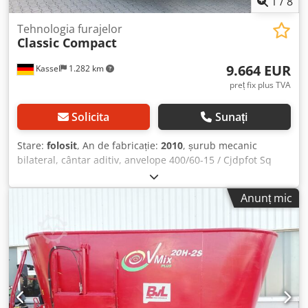
1
/
8
Tehnologia furajelor
Classic Compact
9.664 EUR
Kassel
1.282 km
preț fix plus TVA
Solicita
Sunați
Stare:
folosit
, An de fabricație:
2010
, șurub mecanic
bilateral, cântar aditiv, anvelope 400/60-15 / Cjdpfot Sq
Sxjx Ah Ajrf
Anunț mic