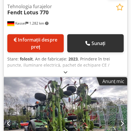
Tehnologia furajelor
Fendt
Lotus 770
Kassel
1.282 km
Informații despre
Sunați
preț
Stare:
folosit
, An de fabricație:
2023
, Prindere în trei
puncte, iluminare electrică, pachet de echipare CE /
cardan standard montat / Cjdpfjuifvlex Ah Aerf
Anunț mic