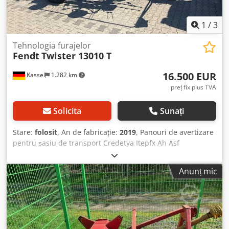
1
/
3
Tehnologia furajelor
Fendt
Twister 13010 T
16.500 EUR
Kassel
1.282 km
preț fix plus TVA
Solicita
Sunați
Stare:
folosit
, An de fabricație:
2019
, Panouri de avertizare
pentru șasiu de transport Credetya Itepfx Ah Asf
Anunț mic