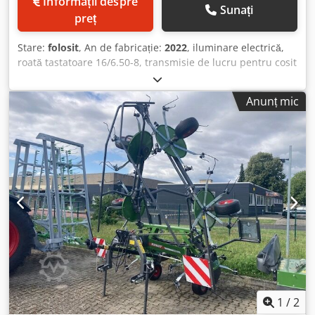
Informații despre
Sunați
preț
Stare:
folosit
, An de fabricație:
2022
, iluminare electrică,
roată tastatoare 16/6.50-8, transmisie de lucru pentru cosit
pe timp de noapte hidraulică / sistem de împrăștiere pe
roată / Cedot I Hbuspfx Ah Aerf
Anunț mic
1
/
2