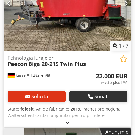
1
/
7
Tehnologia furajelor
Peecon
Biga 20-215 Twin Plus
22.000 EUR
Kassel
1.282 km
preț fix plus TVA
Solicita
Sunați
Stare:
folosit
, An de fabricație:
2019
, Pachet promoţional 1
Walterscheid cardan unghiular pentru prindere
superioară / comandă electrohidraulică inel interior al
rezervorului (inel de paie) reductor / 1000 rpm cu comandă
Anunț mic
electrică şi hidraulică, inversare, axă cu frână pneumatică