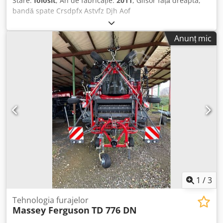
Stare:
folosit
, An de fabricație:
2011
, Glisor față dreapta,
bandă spate Crsdpfx Astvfz Djh Aof
Anunț mic
1
/
3
Tehnologia furajelor
Massey Ferguson
TD 776 DN