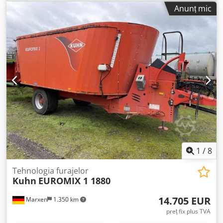
trecerea de la tamburi/rotori, stare bună Crjdpfx Aoqrrrroh
Anunț mic
Aef
1
/
8
Tehnologia furajelor
Kuhn
EUROMIX 1 1880
14.705 EUR
Marxen
1.350 km
preț fix plus TVA