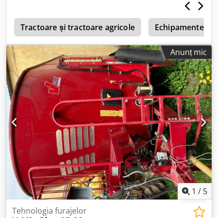
0
Tractoare și tractoare agricole
Echipamente pent
Anunț mic
1
/
5
Tehnologia furajelor