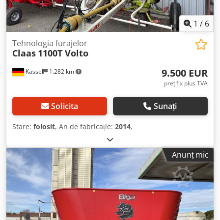
1
/
6
Tehnologia furajelor
Claas
1100T Volto
9.500 EUR
Kassel
1.282 km
preț fix plus TVA
Solicita
Sunați
Stare:
folosit
, An de fabricație:
2014
,
Anunț mic