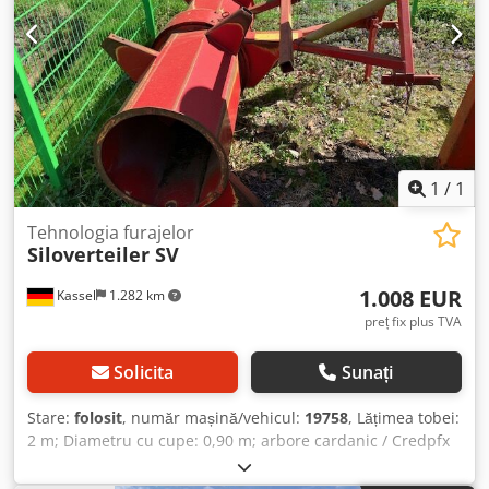
1
/
1
Tehnologia furajelor
Siloverteiler SV
1.008 EUR
Kassel
1.282 km
preț fix plus TVA
Solicita
Sunați
Stare:
folosit
, număr mașină/vehicul:
19758
, Lățimea tobei:
2 m; Diametru cu cupe: 0,90 m; arbore cardanic / Credpfx
Aer Hn S Teh Aef