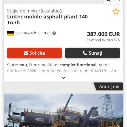
Staţie de mixtură asfaltică
Lintec
mobile asphalt plant 140
To./h
387.000 EUR
Schorfheide
1.119 km
EXW preț fix plus TVA
Solicita
Sunați
Stare:
nou
, Funcționalitate:
complet funcțional
, An de
fabricație:
2026
, Lintec stație de asfalt mobilă 140 t/h - An
fabricație: Nouă Dcedpfx Asyi Hmbjkwsk - Capacitate: 140
t/h - Alimentare la rece: 3 x 6 m³ - Tobă de uscare -
Anunț mic
Transportor cu lanț pentru încărcarea camioanelor -
Separatoare de praf: sistem uscat cu filtre Nomex tip sac;
suprafață de filtrare: 370 m² - Malaxor: carcasă din tablă
de oțel carbon, dulap încălzit cu ulei termic, căptușeală
interioară rezistentă la uzură, capace de etanșare și orificii
de inspectare - Cameră de control cu software complet
automat și pupitru manual de amestecare - Rezervor