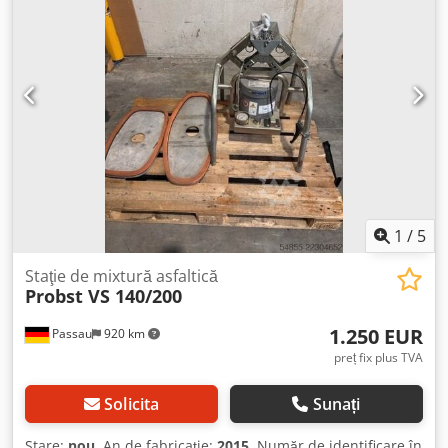
1
/
5
Staţie de mixtură asfaltică
Probst VS 140/200
1.250 EUR
Passau
920 km
preț fix plus TVA
Solicita
Sunați
Stare:
nou
, An de fabricație:
2015
, Număr de identificare în