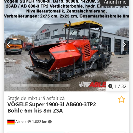
Anunț mic
1
/
32
Staţie de mixtură asfaltică
VÖGELE
Super 1900-3i AB600-3TP2
Bohle 6m bis 8m ZSA
Aichach
1.082 km