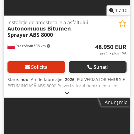
1
/
10
Instalație de amestecare a asfaltului
Autonomuous Bitumen
Sprayer
ABS 8000
48.950 EUR
Rzeszów
508 km
preț fix plus TVA
Solicita
Sunați
Stare:
nou
, An de fabricație:
2026
, PULVERIZATOR EMULSIE
BITUMINOASĂ ABS-8000 Pulverizatorul pentru emulsie
bituminoasă ABS 8000 reprezintă echipamentul optim
pentru executarea unor volume mari de lucrări într-un
Anunț mic
timp foarte scurt. Motorul diesel autonom permite
montarea echipamentului pe orice camion. Elementele de
comandă sunt amplasate pe un panou separat în cabina
șoferului, cu redundanță parțială în dulapul de comandă,
facilitând reglarea echipamentului și tranziția