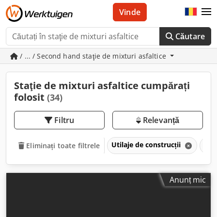
Vinde
Căutare
/ ... / Second hand staţie de mixturi asfaltice
Staţie de mixturi asfaltice cumpărați
folosit
(34)
Filtru
Relevanță
Utilaje de construcții
Teh
Eliminați toate filtrele
Anunț mic