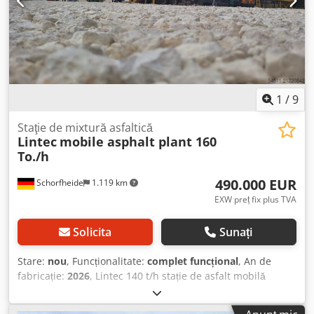
mobil: 60.000 l (40.000 l bitum / 20.000 l combustibil)
disponibil contra cost suplimentar
1
/
9
Staţie de mixtură asfaltică
Lintec
mobile asphalt plant 160
To./h
490.000 EUR
Schorfheide
1.119 km
EXW preț fix plus TVA
Solicita
Sunați
Stare:
nou
, Funcționalitate:
complet funcțional
, An de
fabricație:
2026
, Lintec 140 t/h stație de asfalt mobilă
Dodpfx Akeyi Hm Ijwjck - An de fabricație: Nou - Capacitate:
160 t/h - Alimentare la rece: 4 x 7,5 m³ pe o singură