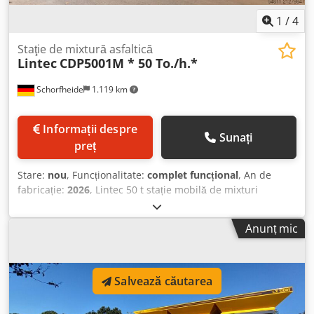
1
/
4
Staţie de mixtură asfaltică
Lintec
CDP5001M * 50 To./h.*
Schorfheide
1.119 km
Informații despre
Sunați
preț
Stare:
nou
, Funcționalitate:
complet funcțional
, An de
fabricație:
2026
, Lintec 50 t stație mobilă de mixturi
asfaltice Stare: Nou Capacitate: 50 t/h Dsdpfx
Asylqdijkwock Garanție: 1 an
Anunț mic
Salvează căutarea