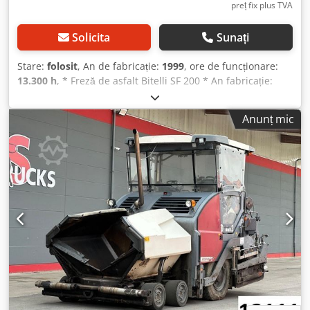
preț fix plus TVA
Solicita
Sunați
Stare:
folosit
, An de fabricație:
1999
, ore de funcționare:
13.300 h
, * Freză de asfalt Bitelli SF 200 * An fabricație:
1999 * Ore de funcționare: 13.000 h * Motor MB * Lățimea
de frezare: 2 m * Bandă pliabilă, acționată hidraulic *
Anunț mic
Greutate: 29.000 kg * Mai multe imagini și clipuri video
disponibile prin Whatsapp Dodpszm Epbefx Akwock *
Informațiile sunt furnizate fără garanție și sunt supuse
modificărilor.