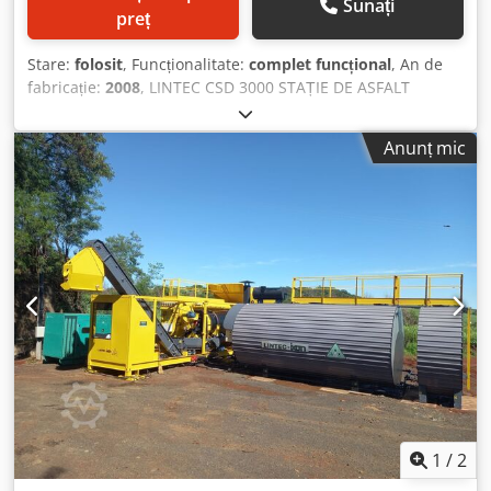
Sunați
preț
Stare:
folosit
, Funcționalitate:
complet funcțional
, An de
fabricație:
2008
, LINTEC CSD 3000 STAȚIE DE ASFALT
CONTAINERIZATĂ An de fabricație: 2008 Capacitate de
producție: 240 t/h - Site vibrante: 6 punți - Buncăre pentru
Anunț mic
agregate reci: 9 - Buncăr de agregate fierbinți: 42,1 t - Siloz
de filer reciclat: 45 t - Siloz pentru filer adițional: 2 x 50 t -
Mixer: 3.000 kg Dcjdpfxjwq Iv Ue Akwjk - Ardere: 18 MW
motorină/păcură - 3 rezervoare bitum, fiecare de 50.000 l -
Capacitate de producție: 240 t/h
1
/
2