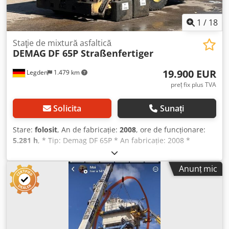
1
/
18
Staţie de mixtură asfaltică
DEMAG
DF 65P Straßenfertiger
19.900 EUR
Legden
1.479 km
preț fix plus TVA
Solicita
Sunați
Stare:
folosit
, An de fabricație:
2008
, ore de funcționare:
5.281 h
, * Tip: Demag DF 65P * An fabricație: 2008 *
Putere: 52 kW Dcodpfoy Hblhex Akwok -----Număr intern
vehicul: 10326----Ne rezervăm dreptul la erori și vânzare
Anunț mic
intermediară. Suport WhatsApp disponibil! Pentru
întrebări despre vehicul sau informații suplimentare, vă
rugăm să ne scrieți cu ușurință pe WhatsApp. Whatsapp:
germană, engleză -- Whatsapp: germană, engleză, arabă