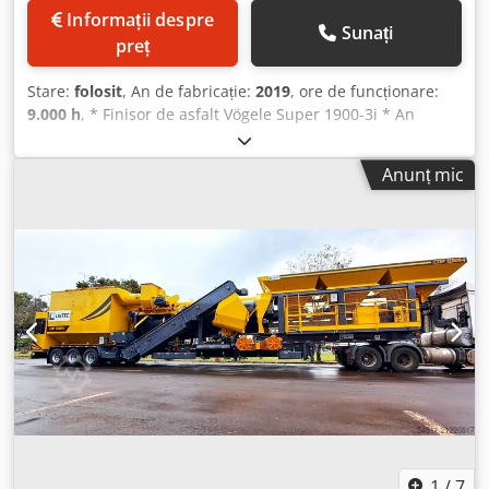
Informații despre
Sunați
preț
Stare:
folosit
, An de fabricație:
2019
, ore de funcționare:
9.000 h
, * Finisor de asfalt Vögele Super 1900-3i * An
fabricație: 2019 * 9000 ore * 142 kW * 22150 kg * Bara:
26AB / AB600-3 TP2 bară compactatoare * Lățime de lucru
Anunț mic
hidraulică: 6 m * Nivelare automată Dcsdpfx Akszlir Rswek
* Ungere centralizată * Extensii: 2x 75 cm & 2x 25 cm *
Lățime totală de lucru: 8 m
1
/
7