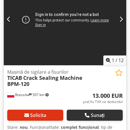
1
/
12
Mașină de sigilare a fisurilor
TICAB
Crack Sealing Machine
BPM-120
13.000 EUR
Rzeszów
507 km
preț fix TVA ne deductibil
Solicita
Sunați
Stare:
nou
, Funcționalitate:
complet funcțional
, tip de