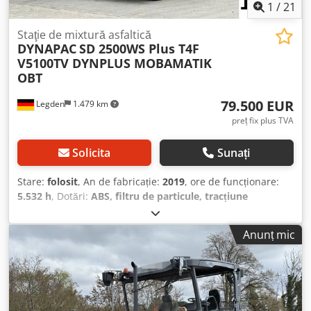
1
/
21
Staţie de mixtură asfaltică
DYNAPAC
SD 2500WS Plus T4F
V5100TV DYNPLUS MOBAMATIK
OBT
79.500 EUR
Legden
1.479 km
preț fix plus TVA
Solicita
Sunați
Stare:
folosit
, An de fabricație:
2019
, ore de funcționare:
5.532 h
, Dotări:
ABS, filtru de particule, tracțiune
integrală
, Finisor SD2500WS PLUS T4F* cu acoperiș de
protecție împotriva intemperiilor * Aer condiționat *
Anunț mic
Scaune încălzite * Sistem de încălzire staționar * Sistem
automat de nivelare/reglare a înclinației * Sistem
centralizat automat de lubrifiere pentru finisor și/sau placă
* Transmisie hidrostatică variabilă, fără trepte * Puntea
față este o punte tandem oscilantă * Motor diesel