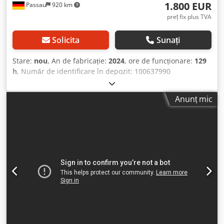
1.800 EUR
Passau
920 km
preț fix plus TVA
Solicita
Sunați
Stare:
nou
, An de fabricație:
2024
, ore de funcționare:
129
h
, Număr de identificare în depozit: 100637990
Dedozkzyqepfx Akwock Dimensiuni pentru transport (L x l x
Î): 0 x 0 x 0 ---- Stare bună.
Anunț mic