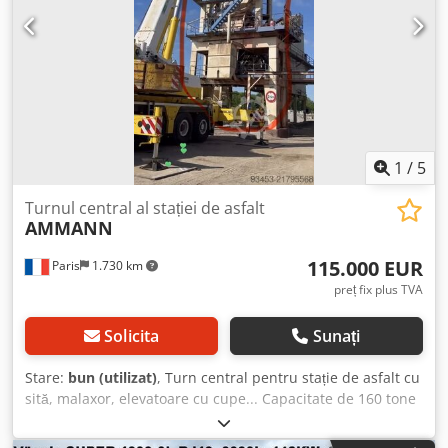
1
/
5
Turnul central al stației de asfalt
AMMANN
115.000 EUR
Paris
1.730 km
preț fix plus TVA
Solicita
Sunați
Stare:
bun (utilizat)
, Turn central pentru stație de asfalt cu
sită, malaxor, elevatoare cu cupe... Capacitate de 160 tone
pe oră. Dcedpoy Hf Duefx Akwok