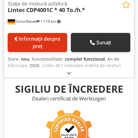
Staţie de mixtură asfaltică
Lintec
CDP4001C * 40 To./h.*
Schorfheide
1.119 km
Informații despre
Sunați
preț
Stare:
nou
, Funcționalitate:
complet funcțional
, An de
fabricație:
2026
, Lintec 40 t instalație mobilă de mixturi
asfaltice Stare: Nouă Capacitate: 40 t/h Dcsdpfx Akjylqc
Sjwek Garanție: 1 an
SIGILIU DE ÎNCREDERE
Dealeri certificați de Werktuigen