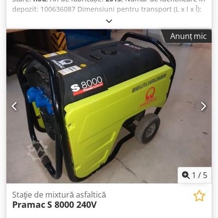
depozit: 100636087 Dimensiuni pentru transport (L x l x Î):
0 x 0 x 0 Dcodpfxozkz Rpj Akwok
Anunț mic
1
/
5
Staţie de mixtură asfaltică
Pramac
S 8000 240V