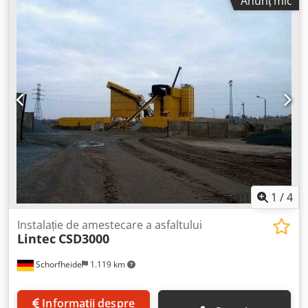
Anunț mic
remorcă - Tambur de uscare - Transportor cu lanț pentru
încărcarea camioanelor, cu buncăr intermediar de 1 m³ -
Separator de praf: sistem uscat cu filtre de pânză Nomex;
suprafață de filtrare: 415 m² - Malaxor: carcasă din tablă
de oțel carbon, cabină încălzită cu ulei termic, căptușeală
interioară rezistentă la uzură, capace de etanșare și ușițe
de inspecție - Cameră de control cu software complet
automatizat și pupitru manual de amestecare - Rezervor
mobil: 60.000 l (40.000 l bitum / 20.000 l combustibil),
disponibil contra cost suplimentar
1
/
4
Instalație de amestecare a asfaltului
Lintec
CSD3000
Schorfheide
1.119 km
Informații despre