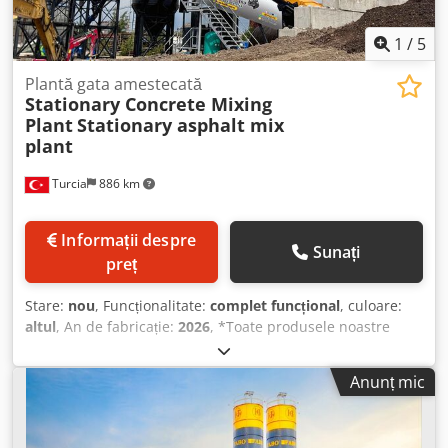
1
/
5
Plantă gata amestecată
Stationary Concrete Mixing
Plant
Stationary asphalt mix
plant
Turcia
886 km
Informații despre
Sunați
preț
Stare:
nou
, Funcționalitate:
complet funcțional
, culoare:
altul
, An de fabricație:
2026
, *Toate produsele noastre
sunt fabricate cu atenție și beneficiază de garanție de 1 an!
Dsdpfx Akszarv Newsck *Montajul și instruirea operatorilor
Anunț mic
sunt GRATUITE Stațiile de betoane fixe din seria COMPACT
oferă satisfacție pentru toate nivelurile de nevoi, prin
soluții practice și eficiente. Stațiile de betoane fixe pot