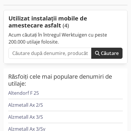
aprox. 25 m³
remarcă drept un brand de încredere pe piața națională și
internațională. Produsele noastre sunt preferate de
profesioniști datorită durabilității, eficienței și fiabilității în
Utilizat instalații mobile de
exploatare pe termen lung.
amestecare asfalt
(4)
Acum căutați în întregul Werktuigen cu peste
200.000 utilaje folosite.
Căutare
Răsfoiți cele mai populare denumiri de
utilaje:
Altendorf F 25
Alzmetall Ax 2/S
Alzmetall Ax 3/S
Alzmetall Ax 3/Sv