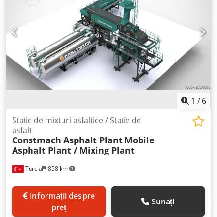
1
/
6
Stație de mixturi asfaltice / Stație de
asfalt
Constmach Asphalt Plant
Mobile
Asphalt Plant / Mixing Plant
Turcia
858 km
Informații despre
Sunați
preț