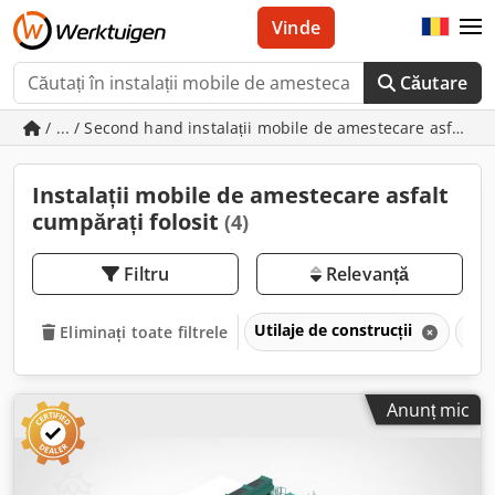
Vinde
Căutare
/ ... / Second hand instalații mobile de amestecare asfalt
Instalații mobile de amestecare asfalt
cumpărați folosit
(4)
Filtru
Relevanță
Utilaje de construcții
Teh
Eliminați toate filtrele
Anunț mic