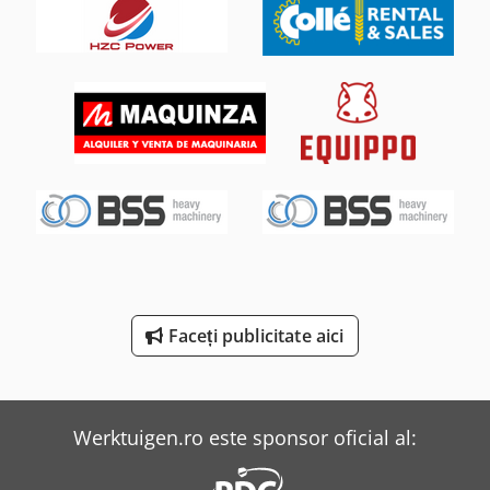
Manitou Mt 1840
Mercedes-Benz Sprinter
Mercedes-Benz Sprinter 300
Mercedes-Benz Sprinter 316
Mercedes-Benz V
Reichle & Knoedler Mașini De Frezat Orizontale
Tec Freetec
Faceți publicitate aici
Tec Rotec
Theisen & Bonitz Mașini De Adunat
Werktuigen.ro este sponsor oficial al:
Weinbrenner Tsv 6/3050