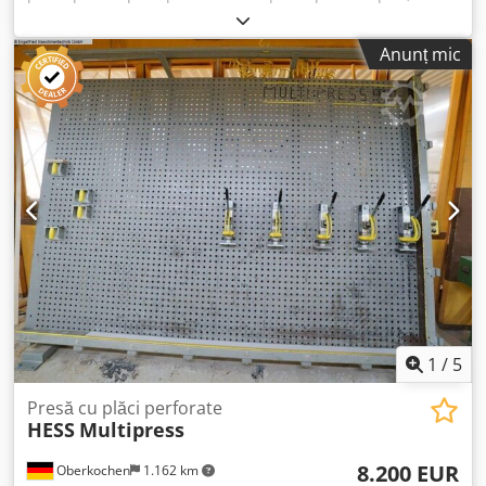
utilizată pentru lipirea sau fixarea pieselor de prelucrat,
cum ar fi rame, plăci, ferestre sau uși. Date tehnice:
Anunț mic
Codpfszryy Ssx Af Rorf - Cilindri: 6 - Elemente de fixare: 3 -
Suprafața de presare: 260 x 145 cm
1
/
5
Presă cu plăci perforate
HESS
Multipress
8.200 EUR
Oberkochen
1.162 km