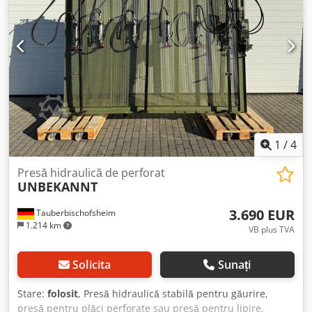
1
/
4
Presă hidraulică de perforat
UNBEKANNT
3.690 EUR
Tauberbischofsheim
1.214 km
VB plus TVA
Solicita
Sunați
Stare:
folosit
, Presă hidraulică stabilă pentru găurire,
presă pentru plăci perforate sau presă pentru lipire,