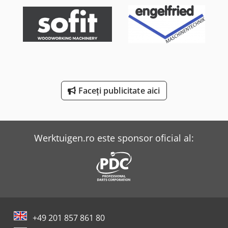
Panhans 336/20
Reichle & Knoedler Mașini De Frezat Orizontale
Tec Freetec
Tec Rotec
Faceți publicitate aici
Theisen & Bonitz Mașini De Adunat
Weinbrenner Tsv 6/3050
Werktuigen.ro este sponsor oficial al:
+49 201 857 861 80