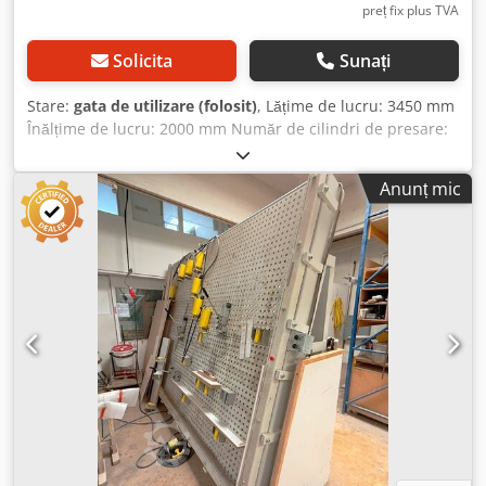
preț fix plus TVA
Solicita
Sunați
Stare:
gata de utilizare (folosit)
, Lățime de lucru: 3450 mm
Înălțime de lucru: 2000 mm Număr de cilindri de presare:
5 buc. Dimensiuni de încărcare (L x l x h): 3600 x 1200 x
2720 mm Presa cu plăci perforate Hess "Multipress"
Anunț mic
Pentru toate tipurile de ferestre și uși oblice, segmentate
sau cu arc rotund, dar și pentru construcții interioare sau
asamblări de cadre. Ideală pentru lipirea blocurilor de
treaptă (scări tip bloc) și multe altele. Cel mai mare
domeniu de lucru: aprox. 3450 x 2000 mm Dimensiuni
totale: aprox. 3600 x 1200 x 2720 mm Presa verticală cu
plăci perforate este fabricată dintr-o construcție solidă din
oțel, rezistentă la torsiune. Datorită construcției simple,
robuste și economice, are o durată lungă de viață.
Crsdowqr R Aspfx Af Ref Placa perforată este realizată din
tablă de oțel de 10 mm, cu pas de găuri de 50 mm. Cilindrii
de presare și punctele de reazem sunt prevăzute cu
autoclasare. 5 cilindri hidraulici manuali, interschimbabili,