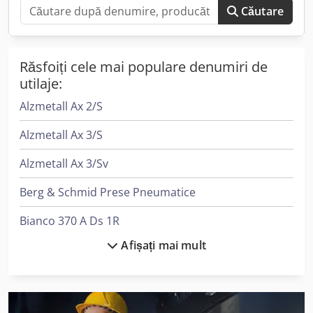
angrenaj unghiular: €590,00 - Dispozitiv suplimentar de
Căutare
presare: €250,00
Răsfoiți cele mai populare denumiri de
utilaje:
Alzmetall Ax 2/S
Alzmetall Ax 3/S
Alzmetall Ax 3/Sv
Berg & Schmid Prese Pneumatice
Bianco 370 A Ds 1R
Afișați mai mult
Ep Epl154
Felder G 380
Felder G 480