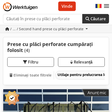
Vinde
Căutare
/ ... / Second hand prese cu plăci perforate
Prese cu plăci perforate cumpărați
folosit
(4)
Filtru
Relevanță
Utilaje pentru prelucrarea lem
Eliminați toate filtrele
Anunț mic