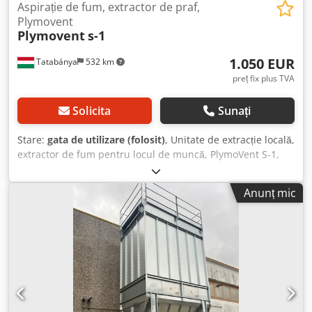
Aspirație de fum, extractor de praf,
Plymovent
Plymovent
s-1
1.050 EUR
Tatabánya
532 km
preț fix plus TVA
Solicita
Sunați
Stare:
gata de utilizare (folosit)
, Unitate de extracție locală,
extractor de fum pentru locul de muncă, PlymoVent S-1,
utilaj second-hand, aspirator de fum, extractor de praf,
Plymovent Producător: PlymoVent Model: S-1 Dimensiuni
Anunț mic
totale: Chjdpfx Apjxa Hldovoa Lățime: 1600 mm Adâncime:
660 mm Înălțime: 1510 mm Greutate: 103 kg An fabricație:
2001 Debit maxim de aer: 1400 m³/h