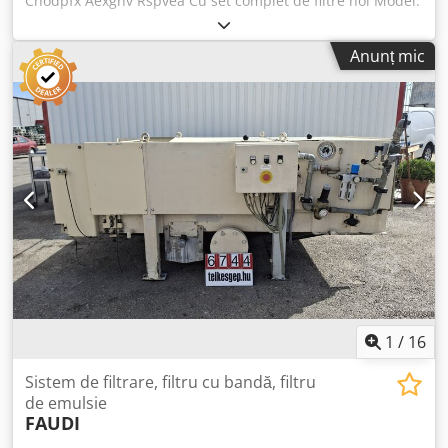
Chodpfx Aexgnv Rspvea Cu set complet de filtre noi Model:
DMC-MMB Cantitate: 7 bucăți
Anunț mic
1
/
16
Sistem de filtrare, filtru cu bandă, filtru
de emulsie
FAUDI