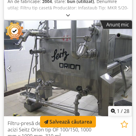
An de fabricație:
2004
, stare:
bun (utilizat)
, Denumire
utilaj: Filtru tip casetă Producător: Infastaub Tip: MKR 5/20-
5/20 RO An fabricație: 2004 Dimensiuni: L 4200 (5000) x l
1200 (1400) x H 2400 (2700) mm Greutate goală: aprox. 4,5
Anunț mic
tone Documentație tehnică: Da Observații: Tensiune de
funcționare 400V / 50Hz, tensiune de control 24V DC, debit
de aer 8040 m3/h, temperatură maximă de funcționare
+80°C, presiune aer comprimat 6 bari, suprafață de filtrare
– fiecare dintre cele două trepte: 100 m²; rezistență filtrului
pe prima și a doua treaptă: max. 25 mbar; canal de
colectare a gazelor brute ∅ D6: 315 mm, M6: 725 mm. Fără
casete de filtrare Accesorii: Întreținere/automatizare
(controler) Stare: Folosit, bun Csdpfemzaurox Apvsha Preț:
La cerere
1
/
28
Salvează căutarea
Filtru-presă de clarificare rezistent la
acizi Seitz Orion tip OF 100/150, 1000