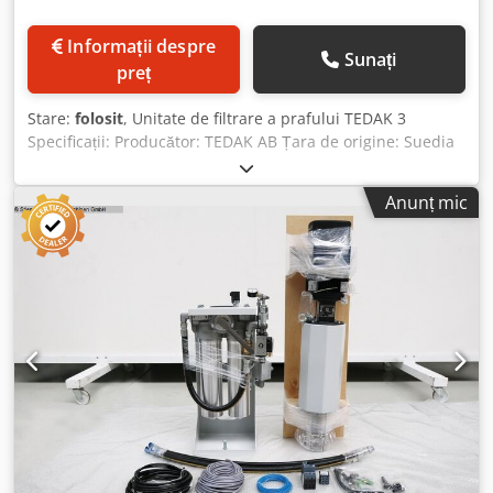
Informații despre
Sunați
preț
Stare:
folosit
, Unitate de filtrare a prafului TEDAK 3
Specificații: Producător: TEDAK AB Țara de origine: Suedia
Model: TEDAK 3 Nr. articol: 111200 Nr. de serie: 13246
Presiunea de funcționare: 30 kPa Codpfxjzmd Tre Apvsha
Anunț mic
Include dulap de comandă electrică Include carcasa
filtrului Potrivită pentru filtrarea prafului de lemn, așchiilor
și a altor materiale uscate din industria prelucrării
lemnului