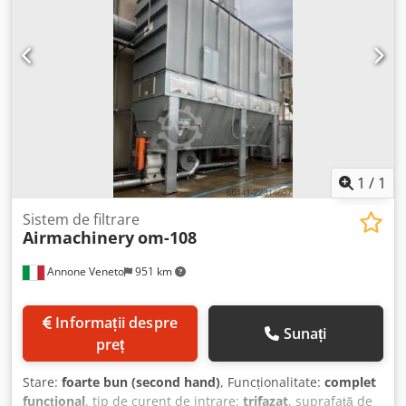
de aspirație și filtrare a aerului. PROIECTARE, VÂNZARE,
INSTALARE ȘI MENTENANȚĂ PERIODICĂ
1
/
1
Sistem de filtrare
Airmachinery
om-108
Annone Veneto
951 km
Informații despre
Sunați
preț
Stare:
foarte bun (second hand)
, Funcționalitate:
complet
funcțional
, tip de curent de intrare:
trifazat
, suprafață de