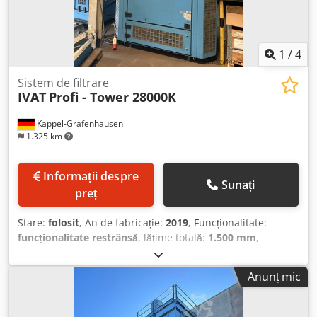
1
/
4
Sistem de filtrare
IVAT
Profi - Tower 28000K
Kappel-Grafenhausen
1.325 km
Informații despre
Sunați
preț
Stare:
folosit
, An de fabricație:
2019
, Funcționalitate:
funcționalitate restrânsă
, lățime totală:
1.500 mm
,
lungime totală:
2.000 mm
, înălțime totală:
3.000 mm
,
greutate totală:
1.200 kg
, Dotări:
documentație / manual
,
Anunț mic
Instalația este utilizată pentru purificarea aerului din hale
și, în funcție de sistemul de filtrare utilizat, poate fi
folosită, printre altele, pentru captarea sau filtrarea