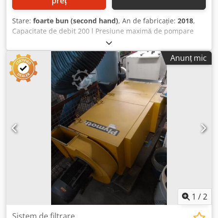
preț
Stare:
foarte bun (second hand)
, An de fabricație:
2018
,
Capacitate de debit 200 l Presiune maximă de pompare
200 bari Volum lichid de răcire 950 l Control Siemens
Necesar total de putere 45 kW Codpfxezczkzj Apvoha
Anunț mic
Greutate maşină aprox. 1,9 t Necesar spaţiu aprox. 2,4 x
1,5 x 2,9 m Prelucrare: strunjire, găurire, frezare (altele la
cerere) cu răcitor în flux
1
/
2
Sistem de filtrare