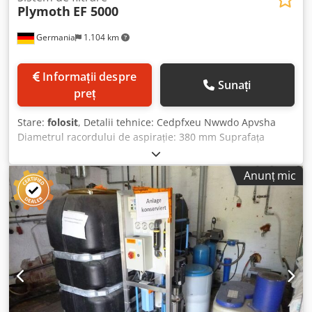
Plymoth
EF 5000
Germania
1.104 km
Informații despre
Sunați
preț
Stare:
folosit
, Detalii tehnice: Cedpfxeu Nwwdo Apvsha
Diametrul racordului de aspirație: 380 mm Suprafața
filtrului: 610 x 660 + 560 x 470 + 570 x 470 mm Puterea
totală necesară: 4,0 kW Dimensiuni (L x l x h): 0,6 x 1,1 x 2,2
Anunț mic
m - 2x racorduri de aspirație la bază stânga/dreapta: Ø 300
x 200 / Ø 200 x 170 mm - Deschidere de evacuare (L x h):
280 x 145 mm - 3 bucăți filtre tip casetă - cu montaj pe
perete