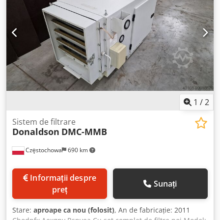
1
/
2
Sistem de filtrare
Donaldson
DMC-MMB
Częstochowa
690 km
Informații despre
Sunați
preț
Stare:
aproape ca nou (folosit)
, An de fabricație: 2011