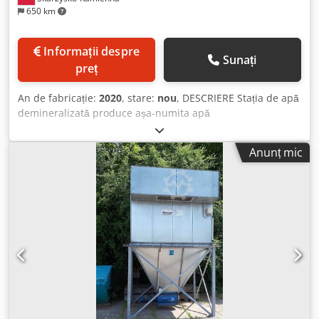
650 km
Informații despre
Sunați
preț
An de fabricație:
2020
, stare:
nou
, DESCRIERE Stația de apă
demineralizată produce așa-numita apă
semidemineralizată utilizând tehnologia schimbului ionic.
Stația este compusă din 3 coloane: Schimbător de ioni
Anunț mic
cationic puternic acid în circuit de sodiu, Chodofz I Srepfx
Apvea Schimbător de ioni anionic puternic bazic care
funcționează în circuit de cloruri, Filtru de carbon. Stațiile
noastre de demineralizare RDI-2 / RDI-4 sunt echipate cu
capete de control complet automate. Conducte Coloanele
sunt fabricate din oțel AISI316L.