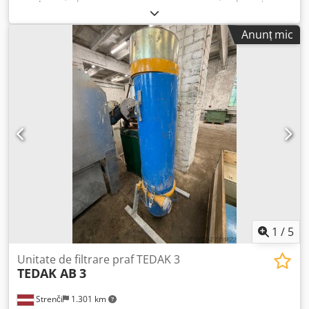
filtrare:
238 m²
, tensiune de intrare:
380 V
, debit de volum:
30 m³/h
, lățime totală:
2.100 mm
, lungime totală:
6.600
Anunț mic
mm
, înălțime totală:
6.500 mm
, racord de aer comprimat:
6 bară
, durata garanției:
12 luni
, racord de apă:
60 mm
,
consumul de apă pe unitate de timp:
200 l/min
, Dotări:
documentație / manual
, FILTRU CU MANȘETE STRUCTURĂ:
TABLĂ ZINCATĂ PRESATĂ – PRINSĂ ÎN ȘURUBURI DEBIT
PROIECTAT M³/h 25.000/30.000 NR. 01 ZONĂ DE
DECANTARE Chedpfxjzk Uzbe Apvsa NR. 108 FILTRE L. 2500
ȚESĂTURĂ FILTRE: ANTISTATICĂ GR 500 – POLIESTER
CURĂȚARE FILTRE – VIBRARE MECANICĂ NR. 06 PANOURI
ANTIDEFLAGRANTE – ATEX DESCĂRCARE MATERIAL: MELC –
VANĂ ROTATIVĂ PANOU ELECTRIC DE COMANDĂ MAȘINĂ
1
/
5
Unitate de filtrare praf TEDAK 3
TEDAK AB
3
Strenči
1.301 km