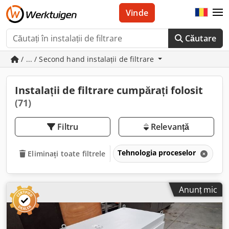
Vinde
Căutare
/ ... / Second hand instalații de filtrare
Instalații de filtrare cumpărați folosit
(71)
Filtru
Relevanță
Tehnologia proceselor
In
Eliminați toate filtrele
Anunț mic