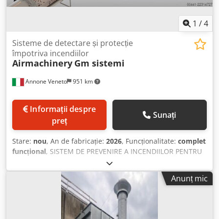
utilizare și întreținere, declarație CE.
1
/
4
Sisteme de detectare și protecție
împotriva incendiilor
Airmachinery
Gm sistemi
Annone Veneto
951 km
Informații despre
Sunați
preț
Stare:
nou
, An de fabricație:
2026
, Funcționalitate:
complet
funcțional
, SISTEM DE PREVENIRE A INCENDIILOR PENTRU
INSTALAȚIILE DE ASPIRAȚIE ȘI FILTRARE AER PRAFOS
Componente pentru sisteme de detectare și stingere a
Anunț mic
scânteilor în conductele de aspirație a aerului. Codpfx
Apjzk U Diovjha Sisteme configurabile pentru detectarea
scânteilor și stingere cu apă în conducte. Sisteme de
detectare, stingere și compartimentare pentru instalațiile