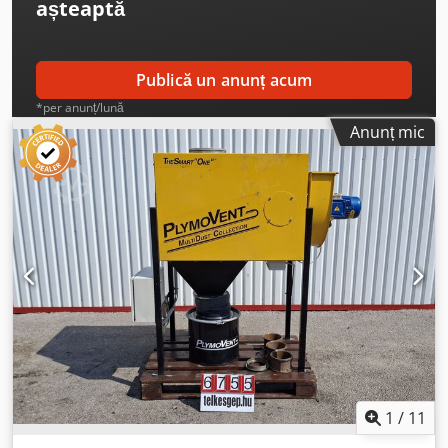
așteaptă
Publică un anunț acum
*per anunț/lună
Anunț mic
1
/
11