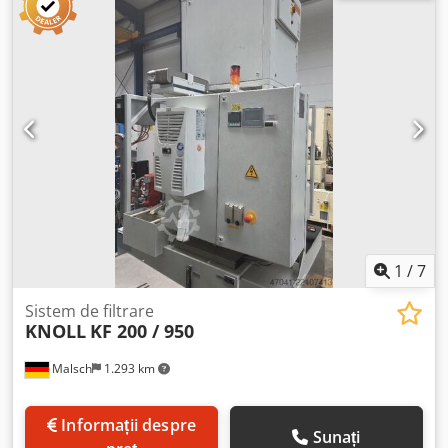
1
/
7
Sistem de filtrare
KNOLL
KF 200 / 950
Malsch
1.293 km
Informații despre
Sunați