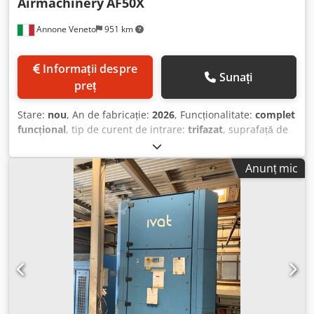
Airmachinery
AF50X
Annone Veneto
951 km
Informații despre
Sunați
preț
Stare:
nou
, An de fabricație:
2026
, Funcționalitate:
complet
funcțional
, tip de curent de intrare:
trifazat
, suprafață de
filtrare:
512 m²
, debit de volum:
50 m³/h
, lățime totală:
2.450 mm
, lungime totală:
8.500 mm
, înălțime totală:
9.000
Anunț mic
mm
, durata garanției:
12 luni
, Dotări:
documentație /
manual
, FILTRU CU MĂNUȘI – STRUCTURĂ METALICĂ
ZINCATĂ DEBIT AER mc/h 50.000 CURĂȚARE ȚESĂTURĂ
FILTRANTĂ PRIN JET DE AER CU CENTRALĂ DE COMANDĂ
SUPRAFAȚĂ ȚESĂTURĂ FILTRANTĂ mp 512 Codpfx Aozfiy
Ispvjha NR. 04 PANOURI ANTIEXPLOZIE Atex DESCĂRCARE
MATERIAL FILTRAT – MELC – VALVĂ ROTATIVĂ BALUSTRADA
SUPERIOARĂ – SCARĂ DE SIGURANȚĂ TABLOU ELECTRIC DE
COMANDĂ NR. 01 VENTILATOR ELECTRIC – kW de stabilit
împreună cu utilizatorul