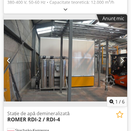
380-400 V, 50-60 Hz • Capacitate teoretică: 12.000 m³/h
Chjdpofz I Sgefx Apvoa • Racord pneumatic 1/4'' • Număr
filtre: 8 buc. • Suprafață de filtrare: 160 m² • Curățare
Anunț mic
automată a filtrului • Consum maxim de aer: 12 l 6-8 bar /
ciclul de impuls • Capacitate recipient de reziduuri: 50 l
Descriere • Aspirator de praf cu rotor radial eficient • Două
moduri de operare – Putere maximă și ECO • Greutatea de
bază a materialului filtrant utilizat este de până la 260
g/m² • Putere mare de aspirare cu consum redus de
energie • Recipient de colectare pentru evacuarea facilă a
depunerilor de vopsea • Ușă de inspecție pentru
schimbarea filtrului • Fiecare filtru este echipat cu supapă
electromagnetică proprie
1
/
6
Stație de apă demineralizată
ROMER
RDI-2 / RDI-4
Skarżysko-Kamienna