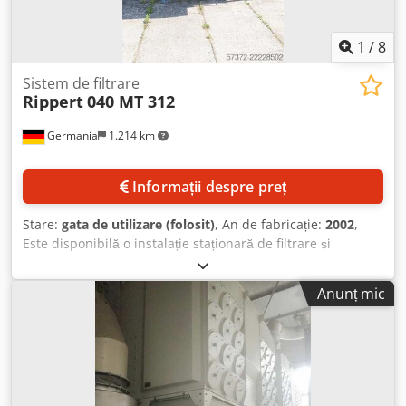
1
/
8
Sistem de filtrare
Rippert
040 MT 312
Germania
1.214 km
Informații despre preț
Stare:
gata de utilizare (folosit)
, An de fabricație:
2002
,
Este disponibilă o instalație staționară de filtrare și
desprafuire Rippert. Secțiuni de filtru: 4, elemente de
filtrare: saci filtranți, dimensiuni sac filtrant 1 X/Y:
Anunț mic
6603mm/1775mm, dimensiuni sac filtrant 2 X/Y:
6603mm/1200mm, suprafață de filtrare 1/2: 45m²/60m²,
acționări regenerare: 4, putere acționare regenerare:
1,1kW, vană rotativă celulă: ZS 7,5, putere motor: 0,55kW.
Vizionarea la fața locului este posibilă. Chodpezhnu Aofx
Apvoa