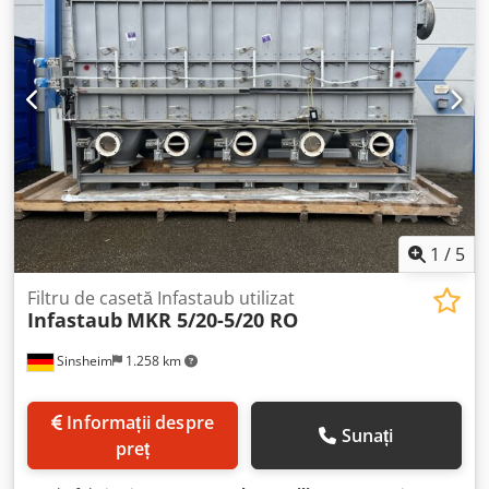
1
/
5
Filtru de casetă Infastaub utilizat
Infastaub
MKR 5/20-5/20 RO
Sinsheim
1.258 km
Informații despre
Sunați
preț