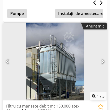
Debitul de aer proiectat: 25.000 m³/h Structură: tablă
zincată presată, îndoită și prinsă în șuruburi, grosime 20-
30-40/10 Suprafață totală de filtrare: 200 m² Țesătură
Pompe
Instalații de amestecare
filtrantă: poliester antistatic, 500 g Panouri de ventilație
antiexplozie montate orizontal Descărcare: melc motorizat
Anunț mic
1,1 kW, vană rotativă 0,75 kW Balustradă superioară
Csdpfjzfi Dasx Apvoha Scară de siguranță Tablou electric
de comandă mașină
1
/
3
Filtru cu manșete debit mcH50.000 atex