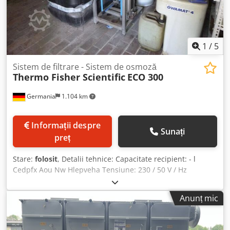
1
/
5
Sistem de filtrare - Sistem de osmoză
Thermo Fisher Scientific
ECO 300
Germania
1.104 km
Informații despre
Sunați
preț
Stare:
folosit
, Detalii tehnice: Capacitate recipient: - l
Cedpfx Aou Nw Hlepveha Tensiune: 230 / 50 V / Hz
Greutatea aproximativă a utilajului: Instalația este
demontată kg INSTALAȚIE DE OSMOZĂ Această instalație
Anunț mic
este demontată. Se vinde la prețul de livrare, conform
stării și descrierii actuale. *