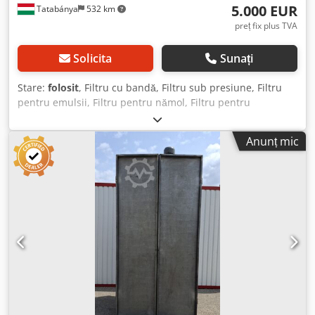
5.000 EUR
Tatabánya
532 km
preț fix plus TVA
Solicita
Sunați
Stare:
folosit
, Filtru cu bandă, Filtru sub presiune, Filtru
pentru emulsii, Filtru pentru nămol, Filtru pentru
lubrifianți, Filtru pentru emulsii, Utilaj second-hand
Producător: Faudi Dimensiuni: 2460 x 1660 x 1270 mm
Anunț mic
Dimensiune bandă: 2200 x 1270 mm Suprafață activă de
filtrare: 1400 x 1200 mm Capacitate: 1200 l/min
Klappbandfilter este utilizat pentru purificarea fluidelor de
răcire și lubrifiere contaminate din domeniul prelucrării
metalelor, precum și pentru procesarea diverselor deșeuri
de nămol generate în urma prelucrărilor de degroșare, în
special la aluminiu sau pentru gestionarea nămolului
abraziv rezultat din șlefuire. Prin filtrarea lichidelor de
răcire și lubrifiere și a nămolului de șlefuire, acestea pot fi
reutilizate o perioadă mai îndelungată în procesul
tehnologic, contribuind semnificativ la protecția mediului.
Alte avantaje includ disiparea căldurii din zona de