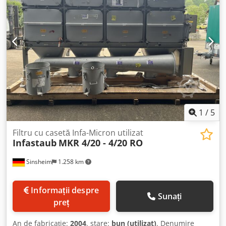
1
/
5
Filtru cu casetă Infa-Micron utilizat
Infastaub
MKR 4/20 - 4/20 RO
Sinsheim
1.258 km
Informații despre
Sunați
preț
An de fabricație:
2004
, stare:
bun (utilizat)
, Denumire