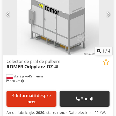
spațiu aprox. 0,6 x 0,6 x 1,2 m Set de conversie / kit de
modernizare pentru răcire la înaltă presiune pentru utilaje
NLX Chjdpfx Aszfqgispvja Combinație filtru-pompă 15 bar
GRUNDFOS / HYDAC - NOU și ambalat original compus din:
- Unitate de filtrare HYDAC 15 bar - Pompă GRUNDFOS 15
bar - Set componente electrice - premontat
1
/
4
Colector de praf de pulbere
ROMER
Odpylacz OZ-4L
Skarżysko-Kamienna
650 km
Informații despre
Sunați
preț
An de fabricație:
2020
, stare:
nou
, • Date electrice: 22 kW,