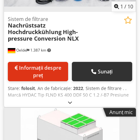
1
/
10
Sistem de filtrare
Nachrüstsatz
Hochdruckkühlung
High-
pressure Conversion NLX
Oelde
1.387 km
Informații despre
Sunați
preț
Stare:
folosit
, An de fabricație:
2022
, Sistem de filtrare . .
Marcă HYDAC Tip FLND KS 400 DDF 50 C 1.2 /-B7 Presiune
de lucru max. 25 bar Recipient sub presiune 2x 3,10 L
Marcă GRUNDFOS Tip MTR3-27/27 A-W-A-HUUV Frecvență
Anunț mic
50 Hz Putere 2,20 kW Turație 2.863 rpm Înălțime de
pompare 131 m Înălțime de pompare max. 179 m Presiune
maximă de pompare 25 bar Temperatură max. 90 °C Sens
de rotație (stânga sau dreapta) Antiorar (CCW) Necesită