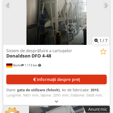
1
/
7
Sistem de desprăfuire a cartușelor
Donaldson
DFO 4-48
Berlin
1.113 km
Informații despre preț
Stare:
gata de utilizare (folosit)
, An de fabricație:
2015
,
Lungime: 9401 mm, lățime: 2091 mm, înălțime: 5668 mm,
greutate: 8,816 t, cu instalație de conducte și
documentație, utilajul a fost utilizat foarte puțin. Chedpek
Anunț mic
Ea Uuefx Apvja