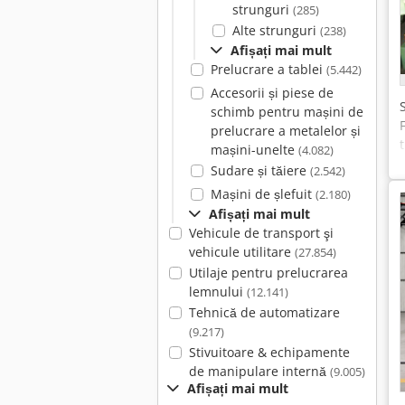
strunguri
(285)
Alte strunguri
(238)
Afișați mai mult
Prelucrare a tablei
(5.442)
Accesorii și piese de
schimb pentru mașini de
prelucrare a metalelor și
mașini-unelte
(4.082)
Sudare și tăiere
(2.542)
Mașini de șlefuit
(2.180)
Afișați mai mult
Vehicule de transport şi
vehicule utilitare
(27.854)
Utilaje pentru prelucrarea
lemnului
(12.141)
Tehnică de automatizare
(9.217)
Stivuitoare & echipamente
de manipulare internă
(9.005)
Afișați mai mult