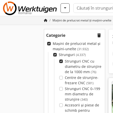
România
Mașini de prelucrat metal și mașini-unelte
Categorie
Mașini de prelucrat metal și
mașini-unelte
(31.932)
Strunguri
(4.337)
Strunguri CNC cu
diametru de strunjire
de la 1000 mm
(76)
Centre de strunjire-
frezare CNC
(581)
Strunguri CNC 0–199
mm diametru de
strunjire
(340)
Accesorii și piese de
schimb pentru