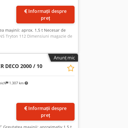
 sau cu o soluție personalizată, de
omplet automat.
Informații despre
preț
ea mașinii: aprox. 1,5 t Necesar de
 LNS Tryton 112 Dimensiuni magazie de
Anunț mic
ER
DECO 2000 / 10
eich
1.307 km
Informații despre
preț
C Greutatea mașinii: aproximativ 1,5 t