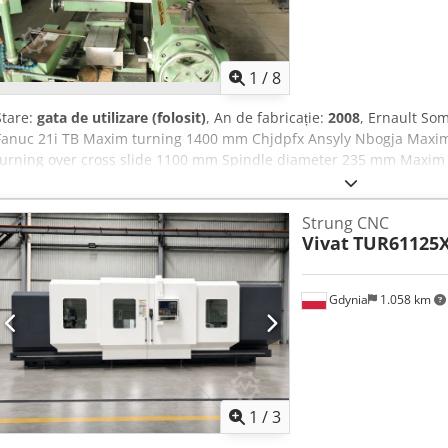
1
/
8
Stare:
gata de utilizare (folosit)
, An de fabricație:
2008
, Ernault So
Fanuc 21i TB Maxim turning 1400 mm Chjdpfx Ansyly Nbogja Maxi
turning over cross slide 1100 mm Spindle diameter 235 mm Maxim 
75 kw Movie with machine underpower available!
Strung CNC
Vivat
TUR61125
Gdynia
1.058 km
1
/
3