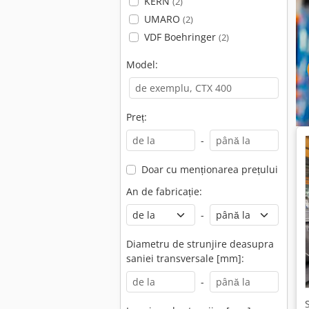
KERN
(2)
UMARO
(2)
VDF Boehringer
(2)
Model:
Preț:
-
Doar cu menționarea prețului
An de fabricație:
-
Diametru de strunjire deasupra
saniei transversale [mm]:
-