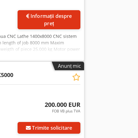
Informații despre
preț
mua CNC Lathe 1400x8000 CNC sistem
m length of job 8000 mm Maxim
weigth of piece 25.000 kg Motor power
Anunț mic
X5000
200.000 EUR
FOB VB plus TVA
Trimite solicitare