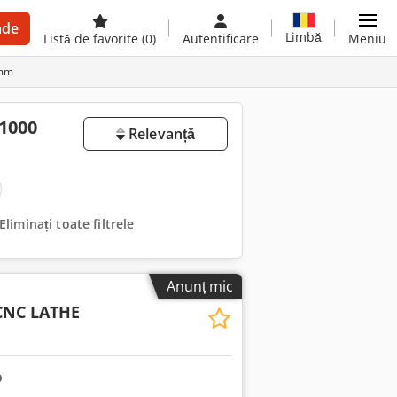
nde
Limbă
Listă de favorite
(0)
Autentificare
Meniu
 mm
 1000
Relevanță
Eliminați toate filtrele
Anunț mic
CNC LATHE