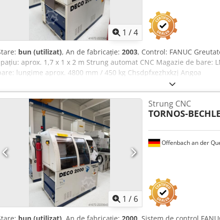
răcire > Soluții de automatizare opționale: Cu sistemul nostru ULoad
exemplu de la rbc robotics, DVS UGrind funcționează și în modul c
1
/
4
Stare:
bun (utilizat)
, An de fabricație:
2003
, Control: FANUC Greutat
spațiu: aprox. 1,7 x 1 x 2 m Strung automat CNC Magazie de bare:
bare: lungime aprox. 4800 mm / 450 kg Chsdpfxezhxkzj Angoa
Strung CNC
TORNOS-BECHL
Offenbach an der Qu
1
/
6
Stare:
bun (utilizat)
, An de fabricație:
2000
, Sistem de control FANU