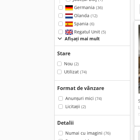
Germania
(36)
f 520
Chevalier Fvl-1250Vtc+C
Johnford Sv-48
Olanda
(12)
Spania
(6)
Regatul Unit
(5)
Afișați mai mult
Stare
Nou
(2)
Utilizat
(74)
Format de vânzare
Anunțuri mici
(74)
Licitații
(2)
Detalii
Numai cu imagini
(76)