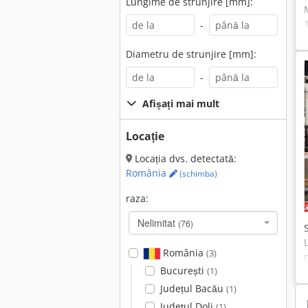
Lungime de strunjire [mm]:
-
Diametru de strunjire [mm]:
-
Afișați mai mult
Locație
Locația dvs. detectată:
România
(schimba)
raza:
Nelimitat
(76)
România
(3)
București
(1)
Județul Bacău
(1)
Județul Dolj
(1)