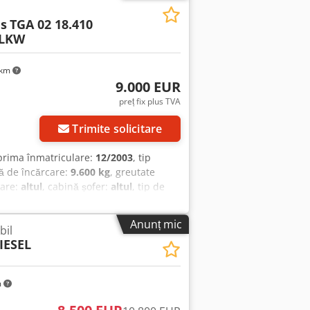
 ZT Chodpfx Aezggbxegqsa
s
TGA 02 18.410
 LKW
 km
9.000 EUR
preț fix plus TVA
Trimite solicitare
 prima înmatriculare:
12/2003
, tip
ă de încărcare:
9.600 kg
, greutate
oare:
altul
, cabină șofer:
altul
, tip de
:
ABS, blocare diferențial, cuplaj
utomat de viteză
, Pentru suprastructuri
Anunț mic
bil
 tipar, greșeli și modificări, imagini
ESEL
dpezqfnrofx Agqea
m