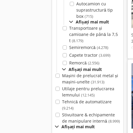
Autocamion cu
suprastructură tip
box
(715)
Afișați mai mult
Transportoare și
camioane de până la 7,5
t
(8.179)
Semiremorcă
(4.278)
Capete tractor
(3.699)
Remorcă
(2.556)
Afișați mai mult
Mașini de prelucrat metal și
mașini-unelte
(31.913)
Utilaje pentru prelucrarea
lemnului
(12.145)
Tehnică de automatizare
(9.214)
Stivuitoare & echipamente
de manipulare internă
(8.999)
Afișați mai mult