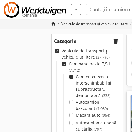
România
Vehicule de transport şi vehicule utilitare
Categorie
Vehicule de transport şi
vehicule utilitare
(27.798)
Camioane peste 7,5 t
(7.712)
Camion cu șasiu
interschimbabil și
suprastructură
demontabilă
(338)
Autocamion
basculant
(1.030)
Macara auto
(964)
Autocamion cu benă
cu cârlig
(797)