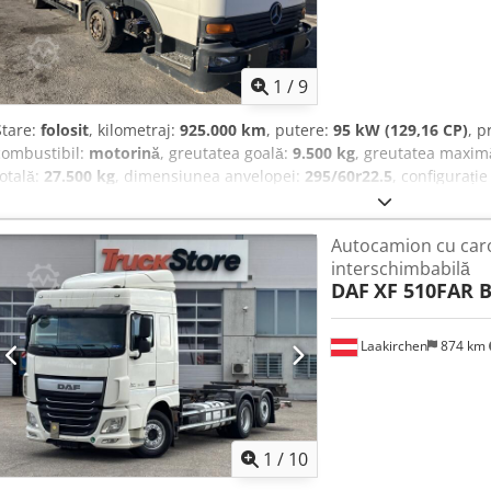
1
/
9
Stare:
folosit
, kilometraj:
925.000 km
, putere:
95 kW (129,16 CP)
, p
combustibil:
motorină
, greutatea goală:
9.500 kg
, greutatea maxim
totală:
27.500 kg
, dimensiunea anvelopei:
295/60r22.5
, configurație
culoare:
alb
, tip de angrenaj:
automat
, clasă de emisii:
Euro 3
, sus
greutate operațională:
18.000 kg
, Dotări:
cuplaj remorcă, faruri sup
Autocamion cu car
SPOSTACASSE MOVIMENTA CASSE MOBILI , SEMIRIMORCHI E RI
interschimbabilă
OPERATRICE - PATENTE B Cedpspa Uylsfx Agqoha
DAF
XF 510FAR 
Laakirchen
874 km
1
/
10