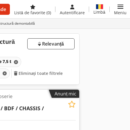
nde
Limbă
Listă de favorite
(0)
Autentificare
Meniu
structură demontabilă
ctură
Relevanță
 7,5 t
ă
Eliminați toate filtrele
Anunț mic
oserie
/ BDF / CHASSIS /