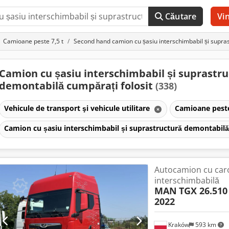
Căutare
Vi
Camioane peste 7,5 t
Second hand camion cu șasiu interschimbabil și supra
Camion cu șasiu interschimbabil și suprastru
demontabilă cumpărați folosit
(338)
Vehicule de transport şi vehicule utilitare
Camioane peste
Camion cu șasiu interschimbabil și suprastructură demontabil
Autocamion cu car
interschimbabilă
MAN
TGX 26.510 
2022
Kraków
593 km