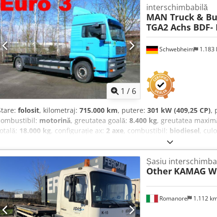
interschimbabilă
dimensiunile: 6500+200 mm x 4500+200 mm - Macara KESLA F2005
MAN Truck & Bu
TGA2 Achs BDF-
Schwebheim
1.183
1
/
6
Stare:
folosit
, kilometraj:
715.000 km
, putere:
301 kW (409,25 CP)
,
combustibil:
motorină
, greutatea goală:
8.400 kg
, greutatea maxim
totală:
18.000 kg
, configurație ax:
2 axe
, combustibil:
biodiesel
, cul
angrenaj:
mecanic
, clasă de emisii:
niciunul
, suspensie:
aer
, Dotări
remorcă, frână cu aer comprimat, nivel redus de zgomot, pilot a
Șasiu interschimba
interschimbabile de 7,15 și 7,45 m, -- Ne rezervăm dreptul la erori de
Other
KAMAG WI
exemplificative --, Mai multe date la: !, Mai multe detalii la: ! Che
Romanore
1.112 k