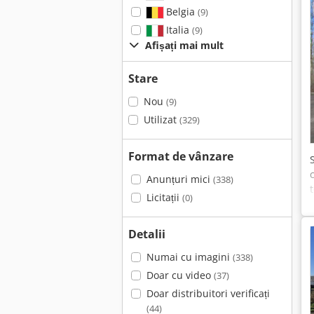
Belgia
(9)
Italia
(9)
Afișați mai mult
Stare
Nou
(9)
Utilizat
(329)
Format de vânzare
Anunțuri mici
(338)
Licitații
(0)
Detalii
Numai cu imagini
(338)
Doar cu video
(37)
Doar distribuitori verificați
(44)