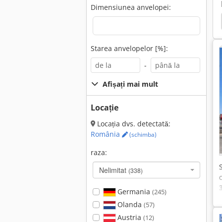
Dimensiunea anvelopei:
er
Krone Bdf
Renault Premium
Volvo Fh
Starea anvelopelor [%]:
-
Afișați mai mult
Locație
Locația dvs. detectată:
România
(schimba)
raza:
Nelimitat
(338)
Germania
(245)
Olanda
(57)
Austria
(12)