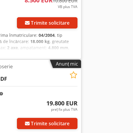
8.500 EUR
10.800 EUR
VB plus TVA
Trimite solicitare
rima înmatriculare:
04/2004
, tip
ă de încărcare:
18.000 kg
, greutate
 ax:
2 axe
, ampatament:
4.800 mm
,
pensie:
aer
, An de fabricație:
2003
,
limentare, hidraulică
, MACCHINA
Anunț mic
oserie
MORCHI TARGATURA MACCHINA
BDF
19.800 EUR
preț fix plus TVA
Trimite solicitare