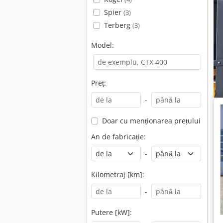
Spier
(3)
Terberg
(3)
Model:
Preț:
-
Doar cu menționarea prețului
An de fabricație:
-
Kilometraj [km]:
-
Putere [kW]: