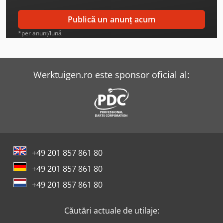
Ford Tourneo
Publică un anunț acum
Ford Tourneo Connect
*per anunț/lună
Ford Transit Courier
Ford Transit Doka
Werktuigen.ro este sponsor oficial al:
Iveco Eurotrakker
Krone Sdp
Opel Movano
+49 201 857 861 80
Opel Vivaro
+49 201 857 861 80
Peugeot Boxer
+49 201 857 861 80
Renault Kangoo
Căutări actuale de utilaje:
Renault Kangoo Express