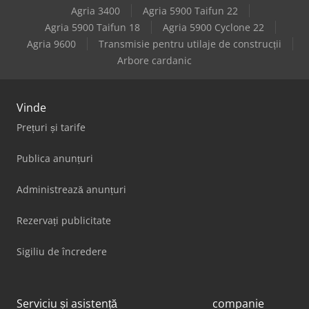
Agria 3400
Agria 5900 Taifun 22
Renault Kangoo Rapid
Agria 5900 Taifun 18
Agria 5900 Cyclone 22
Agria 9600
Transmisie pentru utilaje de construcții
Renault Kerax
Arbore cardanic
Vinde
Prețuri și tarife
Publica anunțuri
Administrează anunțuri
Rezervați publicitate
Sigiliu de încredere
Serviciu și asistență
companie