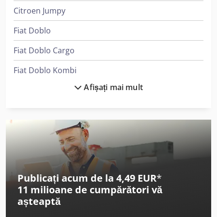
Citroen Jumpy
Fiat Doblo
Fiat Doblo Cargo
Fiat Doblo Kombi
Afișați mai mult
Fiat Doblo Maxi
Fiat Ducato
Fiat Ducato 30
Fiat Ducato Maxi
Fiat Fiorino
Publicați acum de la 4,49 EUR
*
11 milioane de cumpărători
vă
Fiat Scudo
așteaptă
Ford Ranger