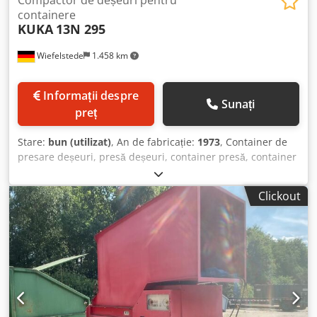
containere
KUKA
13N 295
Wiefelstede
1.458 km
Informații despre
Sunați
preț
Stare:
bun (utilizat)
, An de fabricație:
1973
, Container de
presare deșeuri, presă deșeuri, container presă, container
deșeuri, container de presare cu autocombustie, presă
deșeuri mobilă, container de presare hârtie, container
Clickout
hârtie - Presă staționară pentru: containere tip abroll
(schimbabile) - Gură de alimentare: acoperită - Proces de
presare: hidraulic - Proces de presare: automat - Buton de
oprire de urgență: la gura de alimentare - Dimensiuni
piston: 1450 x 650 mm - Cursă piston: 1100 mm -
Dimensiuni transport: 2100 x 4500 mm Crjdpfob A Ii Sex
Afief - Clișee laterale filetate pentru containere de tip
absetz (ridicare laterala) - Funcționalitate testată