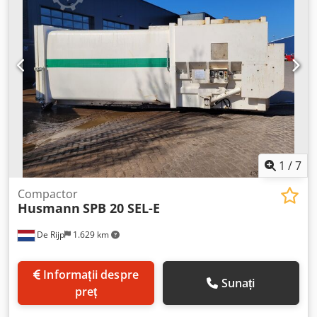
standardul tehnic din 2026 - schimbarea completă a
furtunurilor hidraulice, atât pentru camera de presare cât
și pentru agregat - cilindrul este recondiționat cu seturi
complete de garnituri - verificare UVV/E valabilă timp de 1
an - structura de oțel se înlocuiește la nevoie Codezazirjpfx
Afijrf Orice echipare suplimentară este disponibilă la
cerere. Imaginile afișate sunt exemple din mașini deja
vândute. Fiecare solicitare sau ofertă se adaptează
clientului și cerințelor acestuia.
1
/
7
Compactor
Husmann
SPB 20 SEL-E
De Rijp
1.629 km
Informații despre
Sunați
preț