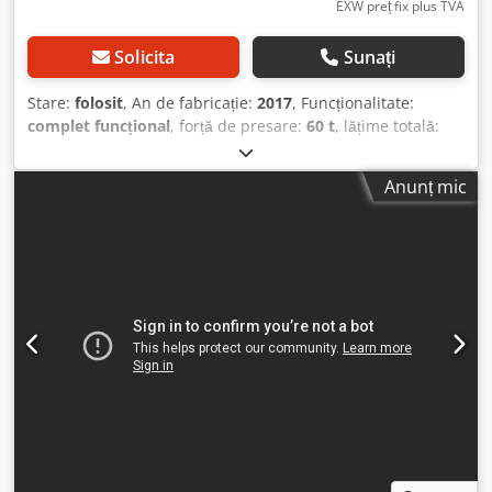
EXW preț fix plus TVA
Solicita
Sunați
Stare:
folosit
, An de fabricație:
2017
, Funcționalitate:
complet funcțional
, forță de presare:
60 t
, lățime totală:
5.082 mm
, lungime totală:
11.940 mm
, înălțime totală:
6.100 mm
, greutate totală:
14.000 kg
, capacitate rezervoar:
Anunț mic
600 l
, tip de curent de intrare:
trifazat
, temperatura
ambientală (min.):
-10 °C
, temperatura ambientală (max.):
45 °C
, nivel de zgomot:
82 dB
, EUROPRESS EP 2 60 H
Standard – Presă de balotat orizontală cu canal Presa
orizontală cu canal EUROPRESS EP 2 60 H Standard este
concepută pentru presarea și balotarea eficientă a
materialelor reciclabile. Mașina este ideală pentru
procesarea de maculatură, carton, folie, mase plastice și
alte materiale destinate reciclării. Construcția robustă și
tehnologia germană consacrată asigură funcționarea
fiabilă, densitatea ridicată a baloților și costurile reduse de
operare. Presa este proiectată pentru funcționare continuă
în stații de reciclare, centre logistice și companii