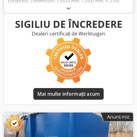
Europress. Dimensiuni: L 6510 mm, l 2500 mm, h 2700
mm. Crodpsycwyxjfx Afiof
SIGILIU DE ÎNCREDERE
Dealeri certificați de Werktuigen
Mai multe informații acum
Anunț mic