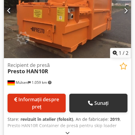
1
/
2
Recipient de presă
Presto
HAN10R
Mülsen
1.059 km
Informații despre
Sunați
preț
Stare:
revizuit în atelier (folosit)
, An de fabricație:
2019
,
Presto HAN10R Container de presă pentru skip loader
Volum util 10 m³ Ușă de golire prinsă sus Crsdow Uqngspfx