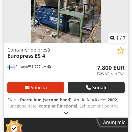
1
/
7
Container de presă
Europress
ES 4
7.800 EUR
Sulkava
1.777 km
EXW VB plus TVA
Solicita
Sunați
Stare:
foarte bun (second hand)
, An de fabricație:
2002
,
Funcționalitate:
complet funcțional
, Echipament pentru
colectarea și sortarea deșeurilor. Crjdpfjzd Ak Dex Afief
Utilizat anterior pe o linie de legătorie în industria artelor
Anunț mic
grafice pentru colectarea deșeurilor de tăiere a hârtiei și a
prafului! Sistemul colectează deșeurile printr-o rețea de