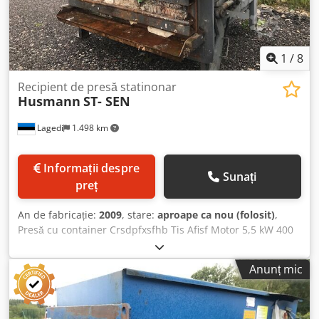
1
/
8
Recipient de presă statinonar
Husmann
ST- SEN
Lagedi
1.498 km
Informații despre
Sunați
preț
An de fabricație:
2009
, stare:
aproape ca nou (folosit)
,
Presă cu container Crsdpfxsfhb Tis Afisf Motor 5,5 kW 400
V
Anunț mic