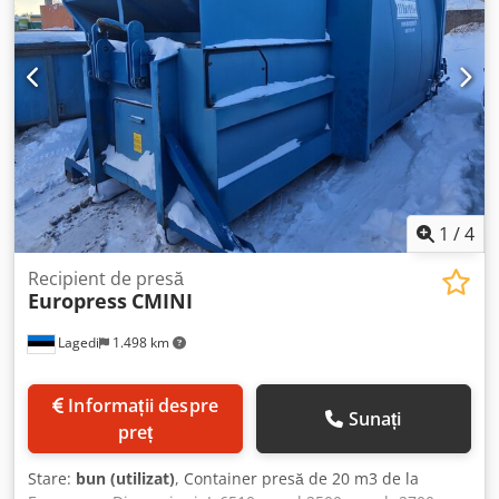
reziduale cu conținut de umiditate Crjdpfxoydlfxj Afief
1
/
4
Recipient de presă
Europress
CMINI
Lagedi
1.498 km
Informații despre
Sunați
preț
Stare:
bun (utilizat)
, Container presă de 20 m3 de la