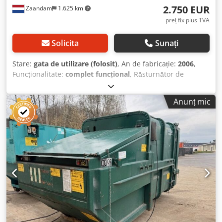
2.750 EUR
Zaandam
1.625 km
preț fix plus TVA
Solicita
Sunați
Stare:
gata de utilizare (folosit)
, An de fabricație:
2006
,
Funcționalitate:
complet funcțional
, Răsturnător de
containere în stare bună pentru containere cu roți. Mai
multe disponibile pentru vânzare sau închiriere.
Anunț mic
Cedpezhnnijfx Afijrf