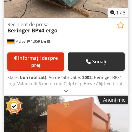
1
/
3
Recipient de presă
Beringer
BPx4 ergo
Mülsen
1.059 km
Informații despre
Sunați
preț
Stare:
bun (utilizat)
, An de fabricație:
2002
, Beringer BPx4
ergo Volum util 6 metri cubi Cjdpfxstp Hnwe Afijrf Verificat,
întreținut, complet funcțional. Aplicarea unei vopsele
suplimentare în culoarea RAL dorită este posibilă.
Anunț mic
Noes3koku Cu plăcere vă vom oferi o ofertă, inclusiv
livrarea.