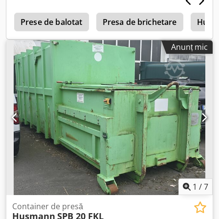
folosit
l
Prese de balotat
Presa de brichetare
Husm
Anunț mic
1
/
7
Container de presă
Husmann
SPB 20 FKL