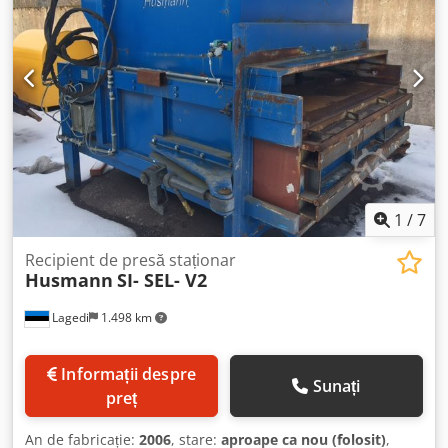
1
/
7
Recipient de presă staționar
Husmann
SI- SEL- V2
Lagedi
1.498 km
Informații despre
Sunați
preț
An de fabricație:
2006
, stare:
aproape ca nou (folosit)
,