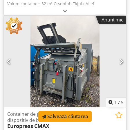
Volum container: 32 m³ Crsdofhb Tkjpfx Afief
Anunț mic
1
/
5
Container de presă de 20 m3 cu
Salvează căutarea
dispozitiv de basculare
Europress
CMAX