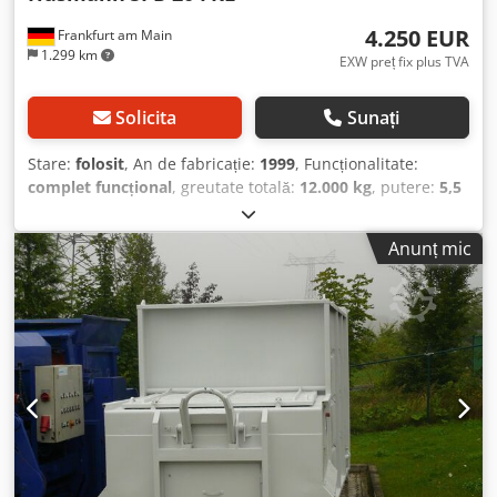
4.250 EUR
Frankfurt am Main
1.299 km
EXW preț fix plus TVA
Solicita
Sunați
Stare:
folosit
, An de fabricație:
1999
, Funcționalitate:
complet funcțional
, greutate totală:
12.000 kg
, putere:
5,5
kW (7,48 CP)
, tensiune de intrare:
400 V
, greutatea goală:
5.200 kg
, Certificat DGUV până la:
02/2027
, Oferim acest
Anunț mic
container de presă folosit Husmann SPB 20 FKL, an
fabricație 1999. Tip: SPB 20 FKL Nr. utilaj: 18590 Volum:
20,0 m³ Putere: 5,5 kW Greutate proprie: 5.200 kg Greutate
totală admisă: 12.000 kg Tensiune: 400 V An fabricație:
1999 Ultima revizie (UVV & DGUV): 02/2026 Capac divizat
pentru rampă Racletă din oțel Codpfx Afozg Ha Isijrf
Funcționalitate completă Dacă aveți întrebări sau aveți
nevoie de mai multe informații, nu ezitați să ne scrieți.