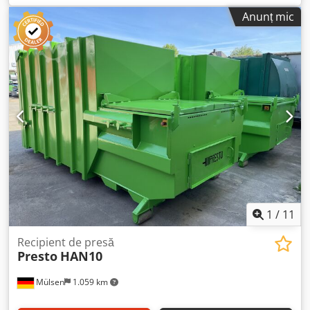
Afisf Capac în două părți peste deschiderea de alimentare,
Anunț mic
deschidere stânga/dreapta Pregătit pentru operare la
rampă Mașinile sunt recondiționate, întreținute, verificate
și revopsite în culoare standard RAL înainte de vânzare.
Imaginile sunt fotografii de referință ale unor mașini
fabricate de noi de același tip Vă putem oferi cu plăcere o
ofertă inclusiv livrare.
1
/
11
Recipient de presă
Presto
HAN10
Mülsen
1.059 km