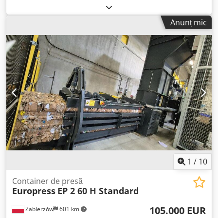
Bergmann Model: SB 600-58 Year of manufacture: 1991
Machine weight: 810 kg High-quality German-made
Anunț mic
Bergmann vertical baler, designed for compacting
cardboard, plastic film (LDPE), PET bottles, paper, and
other recyclable materials. The machine comes from a
recycling facility and features a heavy-duty industrial
construction, making it suitable for waste management
companies, recycling plants, warehouses, logistics centers,
and industrial operations. Specifications Manufacturer:
Bergmann Model: SB 600-58 Year: 1991 Machine weight:
810 kg Crjdpfx Afjzntxasiof Heavy-duty steel construction
Suitable for cardboard, plastic film, paper, PET and other
recyclable materials Condition Used industrial machine.
Sold in the condition shown in the photos. Inspection is
welcome by appointment.
1
/
10
Container de presă
Europress
EP 2 60 H Standard
105.000 EUR
Zabierzów
601 km