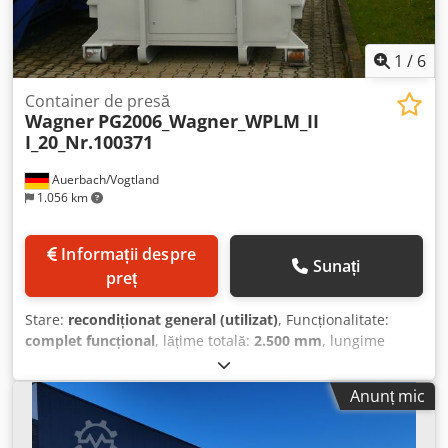
1
/
6
Container de presă
Wagner
PG2006_Wagner_WPLM_II
I_20_Nr.100371
Auerbach/Vogtland
1.056 km
Informații despre
Sunați
preț
Stare:
recondiționat general (utilizat)
, Funcționalitate:
complet funcțional
, lățime totală:
2.500 mm
, lungime
totală:
7.000 mm
, înălțime totală:
2.600 mm
, Pentru
utilajele second-hand care sunt supuse unei recondiționări
Anunț mic
generale, se aplică următoarele: - ghidaje noi din
poliamidă pentru piston și șlider - instalația electrică și
elementele de comandă sunt complet înlocuite și aduse la