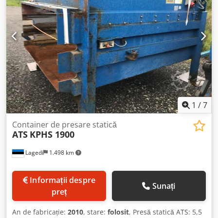
1
/
7
Container de presare statică
ATS
KPHS 1900
Lagedi
1.498 km
Informații despre
Sunați
preț
An de fabricație:
2010
, stare:
folosit
, Presă statică ATS: 5,5