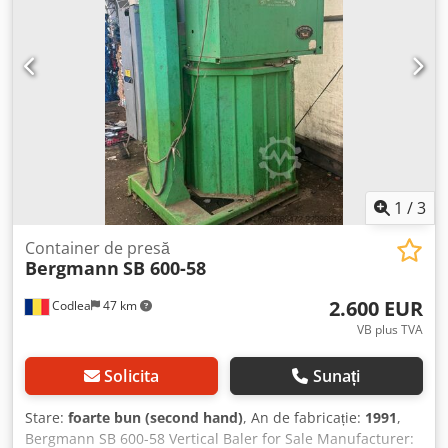
1
/
3
Container de presă
Bergmann
SB 600-58
2.600 EUR
Codlea
47 km
VB plus TVA
Solicita
Sunați
Stare:
foarte bun (second hand)
, An de fabricație:
1991
,
Bergmann SB 600-58 Vertical Baler for Sale Manufacturer: