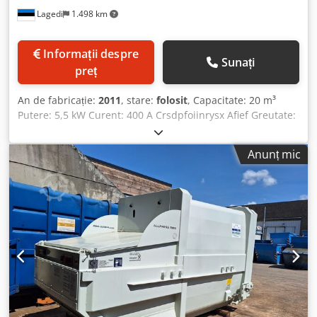
Lagedi
1.498 km
Informații despre
Sunați
preț
An de fabricație:
2011
, stare:
folosit
, Capacitate: 20 m³
Putere: 5,5 kW Curent: 400 A Crsdpfoiinrysx Afief Greutate:
5650 kg
Anunț mic