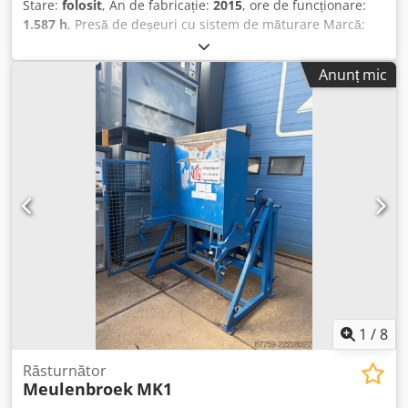
Stare:
folosit
, An de fabricație:
2015
, ore de funcționare:
1.587 h
, Presă de deșeuri cu sistem de măturare Marcă:
Husmann Model: SPB 20 SEL-E Capacitate: 20 m3 An
fabricație: 2015 Cedpfx Afjwcaztsisrf Ușă de descărcare:
Anunț mic
rabatabilă în sus
1
/
8
Răsturnător
Meulenbroek
MK1