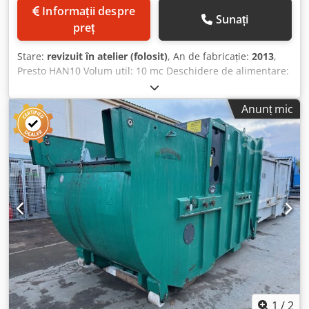
Informații despre
Sunați
preț
Stare:
revizuit în atelier (folosit)
, An de fabricație:
2013
,
Presto HAN10 Volum util: 10 mc Deschidere de alimentare:
1300x1500 mm Codpfx Asd Hy Enefierf Mașinile sunt
recondiționate, întreținute, verificate și revopsite în culoare
Anunț mic
standard RAL înainte de vânzare. NOI: Piese din poliamidă,
furtunuri hidraulice, ulei și filtre Imaginile sunt fotografii
de referință ale utilajelor produse de noi. La cerere, vă
putem oferi o ofertă care să includă și livrarea.
1
/
2