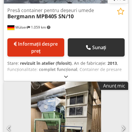
Presă container pentru deșeuri umede
Bergmann
MPB405 SN/10
Mülsen
1.059 km
Informații despre
Sunați
preț
Stare:
revizuit în atelier (folosit)
, An de fabricație:
2013
,
Funcționalitate:
complet funcțional
, Container de presare
pentru deșeuri umede Bergmann MPB405 SN/10, pentru
camioane cu șasiu basculant. Volum util 10 m³.
Anunț mic
Echipament verificat, întreținut, complet funcțional.
Vopsire disponibilă în orice culoare RAL la cerere. La
solicitare, vă putem oferi o ofertă inclusiv livrarea. Credpfx
Afovmwpwjiof