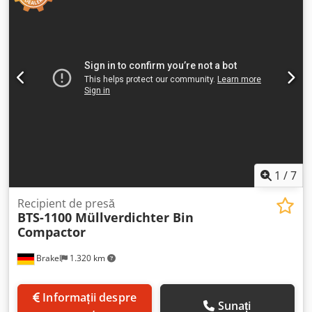
țevi folosind puterea de aspirație, separă praful și
compactează automat deșeurile în containere utilizând un
compactor hidraulic. Sistemul este compus din
următoarele unități: - BTR Enviromental, model C48H K11,
serie 666838, an 1999 (unitate ciclon) - Delta NEU, model
AMSP (separator de praf) - Europress, model ES 4, an 2002
(unitate hidraulică de compactare pentru containere) -
Containere Europress K 27 m³ (599 x 235 x 253 cm) - Și
structurile de suport, rafturile și pasarelele prezentate în
poze, care fac parte din echipament Demontarea,
ambalarea și încărcarea pe trailer sunt incluse în preț!
Incoterms FOT.
1
/
7
Recipient de presă
BTS-1100 Müllverdichter Bin
Compactor
Brakel
1.320 km
Informații despre
Sunați