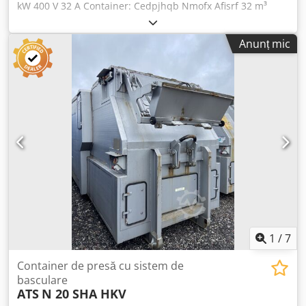
kW 400 V 32 A Container: Cedpjhqb Nmofx Afisrf 32 m³
Anunț mic
1
/
7
Container de presă cu sistem de
basculare
ATS
N 20 SHA HKV