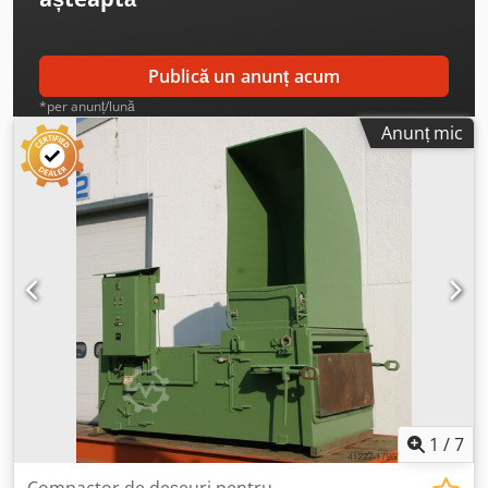
Publică un anunț acum
*per anunț/lună
Anunț mic
1
/
7
Compactor de deșeuri pentru