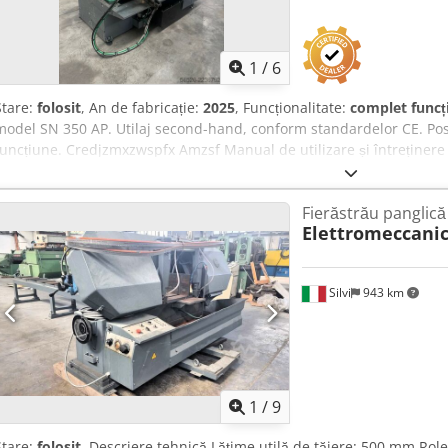
1
/
6
Stare:
folosit
, An de fabricație:
2025
, Funcționalitate:
complet funcț
model SN 350 AP. Utilaj second-hand, conform standardelor CE. Posi
funcțiune. Credjzmxzwspfx Amzsf Manual de utilizare și întreținere in
manual, semiautomat sau automat. Unghi de tăiere: 0° - 45° - 60°
Diametrul maxim de tăiere la 0°: 280 mm Diametrul maxim de tăier
Fierăstrău panglic
maxim de tăiere la 45° (dreapta): 250 mm Diametrul maxim de tăier
Elettromeccanic
1050 kg
Silvi
943 km
1
/
9
Stare:
folosit
, Descriere tehnică Lățime utilă de tăiere: 500 mm Ro