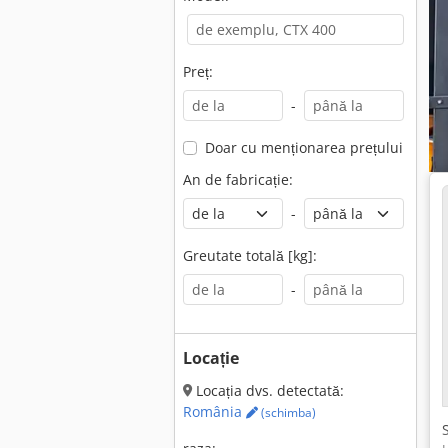
Preț:
-
Doar cu menționarea prețului
An de fabricație:
-
Greutate totală [kg]:
-
Locație
Locația dvs. detectată:
România
(schimba)