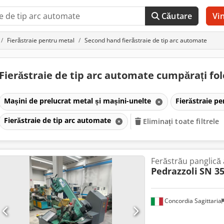
Căutare
Vi
Fierăstraie pentru metal
Second hand fierăstraie de tip arc automate
Fierăstraie de tip arc automate cumpărați fol
Mașini de prelucrat metal și mașini-unelte
Fierăstraie p
Fierăstraie de tip arc automate
Eliminați toate filtrele
Ferăstrău panglică
Pedrazzoli
SN 35
Concordia Sagittaria