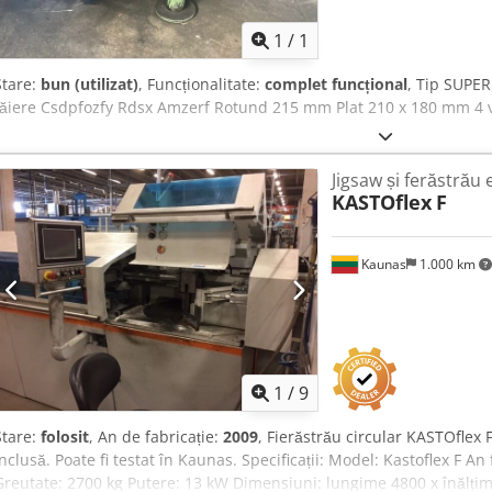
imagi
1
/
1
Stare:
bun (utilizat)
, Funcționalitate:
complet funcțional
, Tip SUPE
tăiere Csdpfozfy Rdsx Amzerf Rotund 215 mm Plat 210 x 180 mm 4 
Jigsaw și ferăstrău e
KASTOflex
F
Kaunas
1.000 km
1
/
9
Stare:
folosit
, An de fabricație:
2009
, Fierăstrău circular KASTOflex
inclusă. Poate fi testat în Kaunas. Specificații: Model: Kastoflex F A
Greutate: 2700 kg Putere: 13 kW Dimensiuni: lungime 4800 x înălț