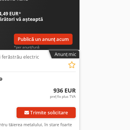
 4,49 EUR
*
ărători
vă așteaptă
Publică un anunț acum
*per anunț/lună
Anunț mic
 ferăstrău electric
936 EUR
preț fix plus TVA
Trimite solicitare
tru tăierea metalului, în stare foarte