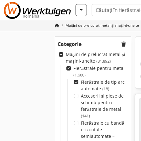
România
Mașini de prelucrat metal și mașini-unelte
Categorie
Mașini de prelucrat metal și
mașini-unelte
(31.892)
Fierăstraie pentru metal
(1.660)
Fierăstraie de tip arc
automate
(18)
Accesorii și piese de
schimb pentru
ferăstraie de metal
(141)
Fierăstraie cu bandă
orizontale –
semiautomate –