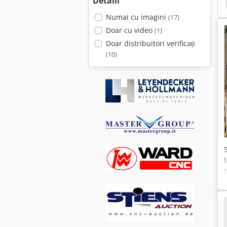
Behringer Hbm540A
Detalii
Numai cu imagini
(17)
Doar cu video
(1)
Doar distribuitori verificați
(10)