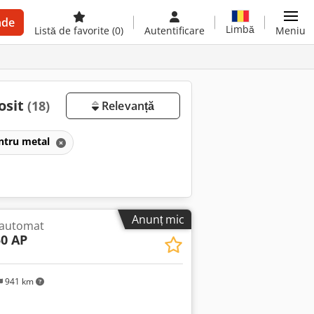
nde
Limbă
Listă de favorite
(0)
Autentificare
Meniu
osit
(18)
Relevanță
entru metal
Anunț mic
 automat
0 AP
941 km