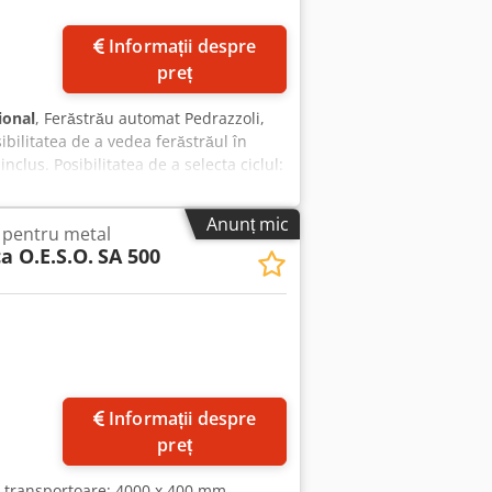
Informații despre
preț
ional
, Ferăstrău automat Pedrazzoli,
bilitatea de a vedea ferăstrăul în
clus. Posibilitatea de a selecta ciclul:
 Deschiderea menghinei: 350 mm
e la 45° (stânga): 200 mm Diametrul
Anunț mic
ă pentru metal
e la 60° (dreapta): 140 mm Greutate:
a O.E.S.O.
SA 500
Informații despre
preț
le transportoare: 4000 x 400 mm