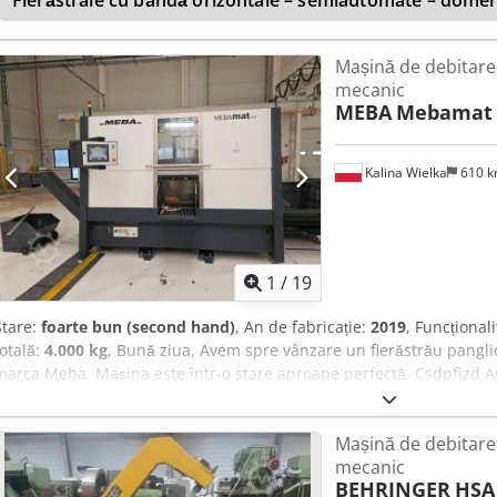
Fierăstraie cu bandă orizontale – semiautomate – domen
Mașină de debitare
mecanic
MEBA
Mebamat 
Kalina Wielka
610 
1
/
19
Stare:
foarte bun (second hand)
, An de fabricație:
2019
, Funcțional
totală:
4.000 kg
, Bună ziua, Avem spre vânzare un fierăstrău pangl
marca Meba. Mașina este într-o stare aproape perfectă. Csdpfjzd Ag
utilajului și a echipamentului inclus. Destinat pentru producție com
și în comerțul cu oțel, conceput pentru debitarea materialelor solid
Mașină de debitare
cu 2 coloane pentru tăieri la 90°, construcție masivă, complet închis
mecanic
spațiu minim de operare pentru cele mai ridicate cerințe și cele mai
BEHRINGER
HSA
Parametru Ax (rotund) Profil (rectangular) Plajă tăiere la 90° ø 4