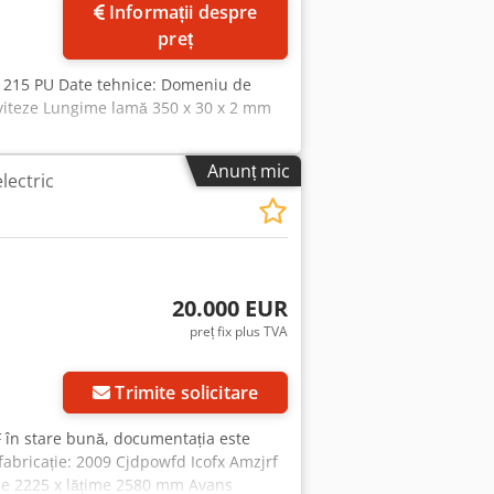
Informații despre
ni
preț
R 215 PU Date tehnice: Domeniu de
viteze Lungime lamă 350 x 30 x 2 mm
Anunț mic
lectric
20.000 EUR
preț fix plus TVA
Trimite solicitare
 F în stare bună, documentația este
n fabricație: 2009 Cjdpowfd Icofx Amzjrf
ime 2225 x lățime 2580 mm Avans