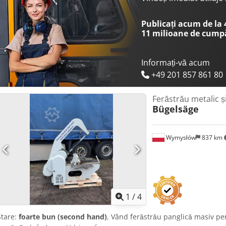
Publicați acum de la
11 milioane de cump
Informați-vă acum
+49 201 857 861 80
Ferăstrău metalic și
Bügelsäge
Wymysłów
837 km
1
/
4
Stare:
foarte bun (second hand)
, Vând ferăstrău panglică masiv pen