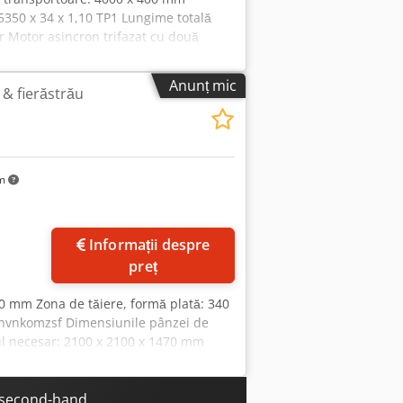
350 x 34 x 1,10 TP1 Lungime totală
Motor asincron trifazat cu două
 1440 / 720 rotații/minut
Anunț mic
 & fierăstrău
km
Informații despre
preț
40 mm Zona de tăiere, formă plată: 340
znvnkomzsf Dimensiunile pânzei de
ul necesar: 2100 x 2100 x 1470 mm
e second-hand