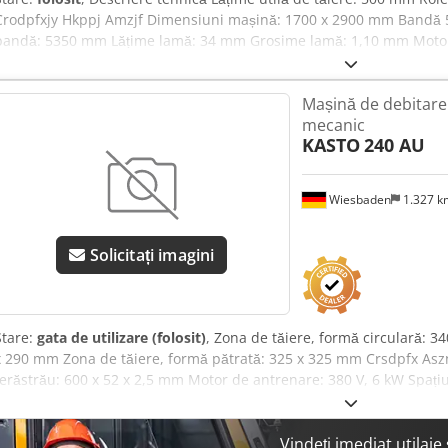
Crodpfxjy Hkppj Amzjf Dimensiuni mașină: 1700 x 2900 mm Bandă 5
bandă: 5350 mm Lățime lamă: 34 mm Grosime lamă: 1,10 mm Motor 
viteze Putere: 3,5 HP (aprox. 2,6 kW) Tensiune: 380 V – 50 Hz Viteză:
Mașină de debitare
mecanic
KASTO
240 AU
Wiesbaden
1.327 
Solicitați imagini
Stare:
gata de utilizare (folosit)
, Zona de tăiere, formă circulară: 3
x 290 mm Zona de tăiere, formă pătrată: 325 x 325 mm Crsdpfx As
ferăstrău: 600 x 52 x 2,5 mm Motor de antrenare: 380 V, 6 kW Spați
Greutate, aproximativ: 1840 kg
Vindeți imediat utilaj