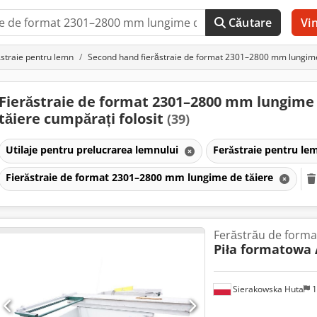
Căutare
Vi
straie pentru lemn
Second hand fierăstraie de format 2301–2800 mm lungime
Fierăstraie de format 2301–2800 mm lungime
tăiere cumpărați folosit
(39)
Utilaje pentru prelucrarea lemnului
Ferăstraie pentru l
Fierăstraie de format 2301–2800 mm lungime de tăiere
Ferăstrău de forma
Piła formatowa
Sierakowska Huta
1