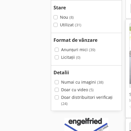
Stare
Martin T70
Altendorf F 90
Felder K 740 S
Nou
(8)
Utilizat
(31)
Format de vânzare
Anunțuri mici
(39)
Licitații
(0)
Detalii
Numai cu imagini
(38)
Doar cu video
(5)
Doar distribuitori verificați
(24)