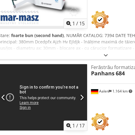
1
/
15
Stare:
foarte bun (second hand)
, NUMĂR CATALOG: 7394 DATE TEHNI
principal: 380mm Dcedpfx Ajzh Hv Ejldjk - înălțime maximă de tăiere
sus/jos - diametru ax: 30mm - blocare ax - cu cărucior formatizare 
lățime tăiere la ghidaj: 810mm - cu cărucior lateral - motor principa
1250x730mm - apărătoare pentru disc - dimensiuni (L/l/h): 2580x2
Ferăstrău formatiz
AVANTAJE – producție germană – fierăstrău utilizat, stare foarte bun
Panhans
684
EUR, în funcție de cursul de 4,2 EUR (Prețurile pot varia în funcție de
Aalen
1.164 km
1
/
17