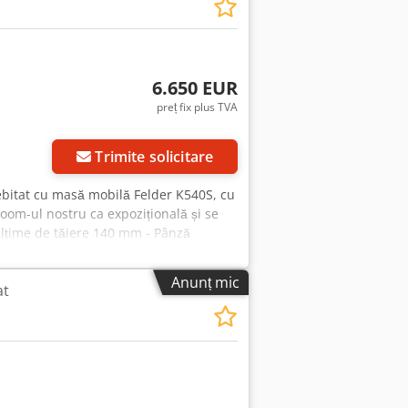
meni relevanți: ferăstrău, ferăstrău
6.650 EUR
preț fix plus TVA
Trimite solicitare
ebitat cu masă mobilă Felder K540S, cu
om-ul nostru ca expozițională și se
nălțime de tăiere 140 mm - Pânză
7,5 CP - Masa mobilă X-Roll, lungime
ibilă 1300 mm - Opritor extensibil
Anunț mic
at
otecție superioară conform CE - 3x 400
ând în timpul programului de lucru. Ne
e debitat cu masă mobilă, circular de
mn, Felder Referință: R-A0117