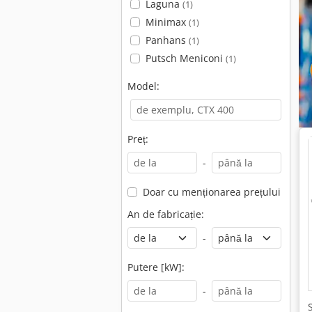
Laguna
(1)
Minimax
(1)
Panhans
(1)
Putsch Meniconi
(1)
Model:
Preț:
-
Doar cu menționarea prețului
An de fabricație:
-
Putere [kW]:
-