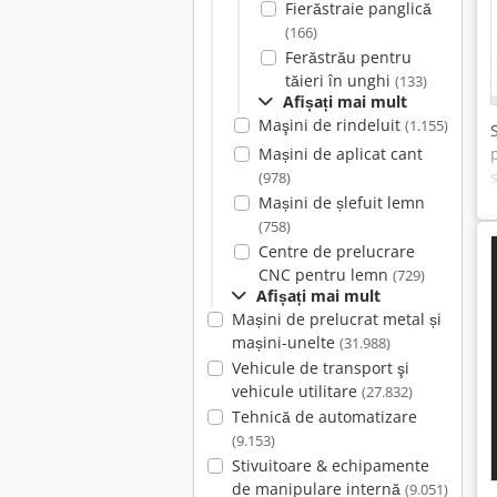
Fierăstraie panglică
(166)
Ferăstrău pentru
tăieri în unghi
(133)
Afișați mai mult
Maşini de rindeluit
(1.155)
Mașini de aplicat cant
(978)
Mașini de șlefuit lemn
(758)
Centre de prelucrare
CNC pentru lemn
(729)
Afișați mai mult
Mașini de prelucrat metal și
mașini-unelte
(31.988)
Vehicule de transport şi
vehicule utilitare
(27.832)
Tehnică de automatizare
(9.153)
Stivuitoare & echipamente
de manipulare internă
(9.051)