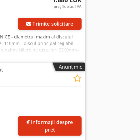
preț fix plus TVA
Trimite solicitare
CE - diametrul maxim al discului
: 110mm - discul principal reglabil
- lungime tăiere pe cărucior: 2560mm -
l: 5,5kW - dimensiuni blat:
570x1050mm - greutate: 780kg
Anunț mic
at
ă Preț net: 7900 PLN Preț net: 1880
 fluctuațiile cursului)
Informații despre
preț