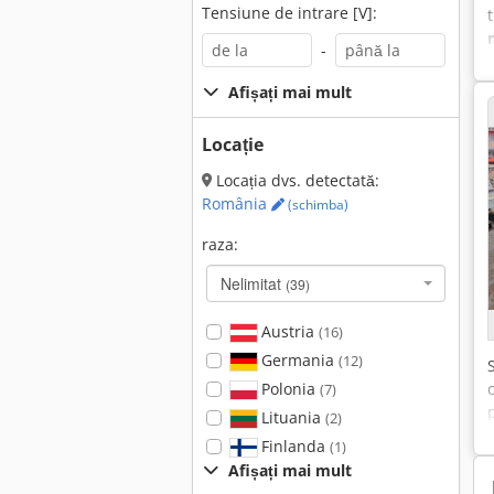
Tensiune de intrare [V]:
-
Afișați mai mult
Locație
Locația dvs. detectată:
România
(schimba)
raza:
Nelimitat
(39)
Austria
(16)
Germania
(12)
Polonia
(7)
Lituania
(2)
Finlanda
(1)
Afișați mai mult