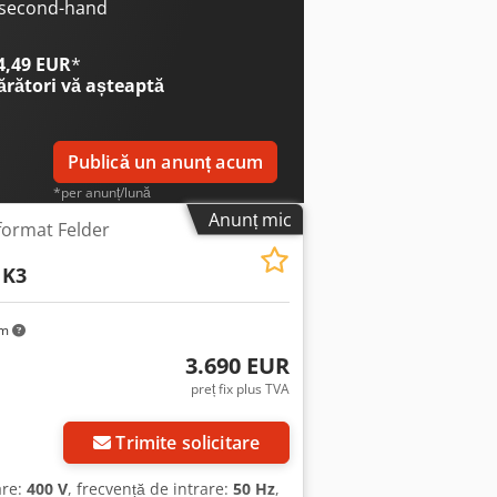
 6500 Greutate: 800 kg
e second-hand
 4,49 EUR
*
ărători
vă așteaptă
Publică un anunț acum
*per anunț/lună
Anunț mic
 format Felder
K3
km
3.690 EUR
preț fix plus TVA
Trimite solicitare
are:
400 V
, frecvență de intrare:
50 Hz
,