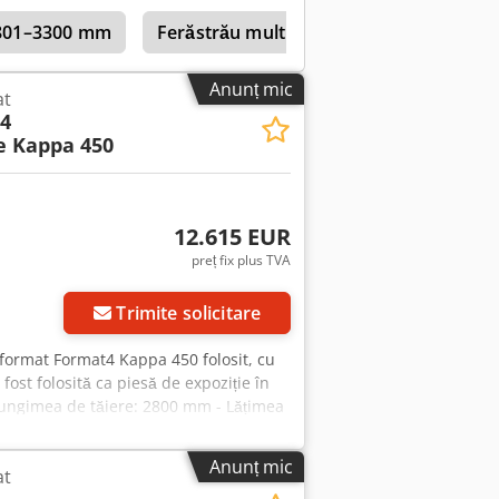
uri, materiale plastice, materiale
 2801–3300 mm
Ferăstrău multilamă
Anunț mic
at
4
e Kappa 450
12.615 EUR
preț fix plus TVA
Trimite solicitare
e format Format4 Kappa 450 folosit, cu
st folosită ca piesă de expoziție în
 Lungimea de tăiere: 2800 mm - Lățimea
al pânzei: 450 mm - Reglare electrică
a motorului: 7,5 kW / 10,2 CP - An
Anunț mic
at
tă oricând în timpul programului nostru