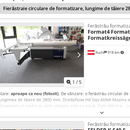
de lemn, mobilier, mobilier la comandă, rame de ferestre, uși, pano
Fierăstraie circulare de formatizare, lungime de tăiere
compozite, aluminiu și altele – standard CE.
Ferăstrău formatiz
Format4
Format
Formatkreissäg
Kuchl
918 km
1
/
5
Stare:
aproape ca nou (folosit)
, De vânzare: o ferăstrău circular d
lungimea de tăiere de 2800 mm. Dcedpfxow Hd Sqo Aldek Mașina a fo
showroom-ul nostru și, prin urmare, este ca nouă. Date tehnice: -
de tăiere: 800 mm - Înălțimea de tăiere: 155 mm - Diametrul maxim 
pe înălțime și înclinare - Racord pentru aspirare: Ø 120 mm - Putere
Ferăstrău formatiz
fabricație: 2023 Mașina se află în A-5431 Kuchl și poate fi inspecta