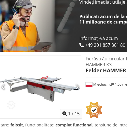
(kW/CP): 4,0 / 5,5 Turație (rpm) a axului fierăstrăului: 4000 / 5000 /
Vindeți imediat utilaj
Publicați acum de la
11 milioane de cump
Informați-vă acum
+49 201 857 861 80
Fierăstrău circular
HAMMER K3
Felder
HAMMER 
Miechucino
1.057 
1
/
15
Stare:
folosit
, Funcționalitate:
complet funcțional
, tensiune de intr