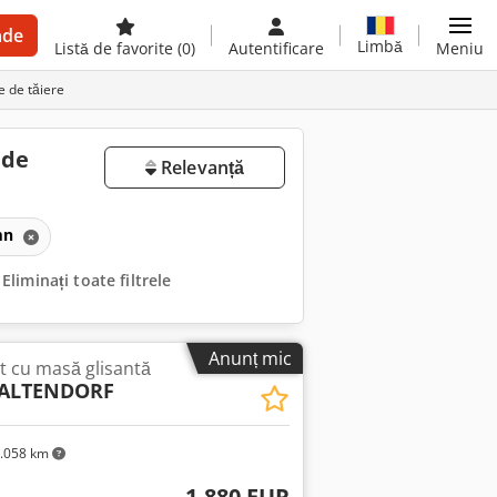
nde
Limbă
Listă de favorite
(0)
Autentificare
Meniu
 de tăiere
 de
Relevanță
emn
Eliminați toate filtrele
Anunț mic
t cu masă glisantă
 ALTENDORF
.058 km
1.880 EUR