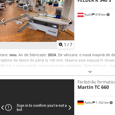
FELDER
K 540 S
de lucru. Vânzare intermediară rezervată! Info Tel: 06244-20299 Ter
circular, ferăstrău circular de format, format Referință: R-A0117
Kuchl
918 km
1
/
7
Stare:
nou
, An de fabricație:
2024
, De vânzare: o nouă mașină de d
înălțime de tăiere de până la 140 mm. Mașina este expusă în showro
află într-o stare practic nouă (garanție completă). Date tehnice: - Î
circulară D= 300-400 mm Dcodpfx Aley R N Apedjk - Motor 5,5 kW / 
de tăiere 2800 mm - Lățime de tăiere paralelă 800 mm - Masă extens
Ferăstrău formatiz
braț oscilant 2600 mm - Ghidaj segmentat pivotant „Easy-Glide” - Pr
Martin
TC 660
V / 50 Hz Mașina se află în A-5431 Kuchl și poate fi inspectată oric
rezervăm dreptul de vânzare anterioară! Termeni asociați: mașină d
format, fierăstrău circular, fierăstrău de masă, utilaj prelucrare le
Aalen
1.162 km