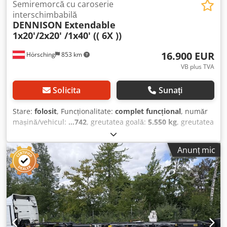
Semiremorcă cu caroserie
interschimbabilă
DENNISON
Extendable
1x20'/2x20' /1x40' (( 6X ))
16.900 EUR
Hörsching
853 km
VB plus TVA
Solicita
Sunați
Stare:
folosit
, Funcționalitate:
complet funcțional
, număr
mașină/vehicul:
...742
, greutatea goală:
5.550 kg
, greutatea
maximă de încărcare:
36.450 kg
, greutate totală:
42.000 kg
,
configurație ax:
3 axe
, sarcină permisă pe axă (axa 1):
9.000
Anunț mic
kg
, sarcina maximă admisă pe axă (axa 2):
9.000 kg
,
sarcină admisă pe axă (axa 3):
9.000 kg
, prima
înmatriculare:
07/2020
, suspensie:
aer
, dimensiunea
anvelopei:
385/55 R22.5
, An de fabricație:
2020
, Dotări:
ABS
, 6 bucăți pe stoc ===== 1x20‘ / 2x20‘ / 1x40‘ ..::
SEMIREMORCĂ EXTENSIBILĂ ::.. Csdpfxszq Huts Abnerf ..::
Rise and Slide – Șasiu glisant ::.. Încărcare: • 1x container