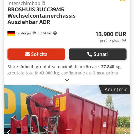
țărilor europene! Calculați rapid rata de leasing și trimiteți
interschimbabilă
o cerere prin intermediul site-ului nostru web. Întrebați
BROSHUIS
3UCC39/45
direct despre pachetul nostru european de garanție.
Wechselcontainerchassis
Ausziehbar ADR
13.900 EUR
Kaufungen
1.274 km
preț fix plus TVA
Solicita
Sunați
Stare:
folosit
, greutatea maximă de încărcare:
37.840 kg
,
greutate totală:
43.000 kg
, configurație ax:
3 axe
, prima
înmatriculare:
05/2018
, următoarea inspecție (TÜV):
08/2028
, An de fabricație:
2018
, Dotări:
ABS
, Număr intern
Anunț mic
vehicul: G400099 Disponibil imediat în parcul nostru din
Kaufungen Mai multe informații la: Cedpfxeyx N R Ao
Abnerf * Golec Nutzfahrzeuge GmbH (germană, engleză,
bulgară, rusă) * Viktoria Sologubova (poloneză, rusă,
ucraineană, engleză) Extensibil Greutate proprie 5.450 kg
Ne rezervăm dreptul la erori Cu plăcere acceptăm
vehiculul dumneavoastră folosit în schimb. Finanțare