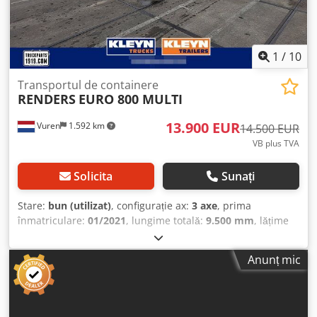
suplimentare = An fabricație: 2020 Pentru mai multe
informații, contactați Joannis Arpantzanis sau Kai Bühler.
1
/
10
Transportul de containere
RENDERS
EURO 800 MULTI
13.900 EUR
Vuren
1.592 km
14.500 EUR
VB plus TVA
Solicita
Sunați
Stare:
bun (utilizat)
, configurație ax:
3 axe
, prima
înmatriculare:
01/2021
, lungime totală:
9.500 mm
, lățime
totală:
2.450 mm
, înălțime totală:
1.450 mm
, suspensie:
aer
, dimensiunea anvelopei:
385/65R22,5
, culoare:
altul
,
Anunț mic
An de fabricație:
2021
, Dotări:
ABS
, = Opțiuni și accesorii
suplimentare = - EBS = Note = Număr de axe: 3, Sarcină
utilă: 37.400 kg, Greutate proprie: 5.600 kg, Greutate totală:
43.000 kg, Tipul șasiului: Șasiu complet, Materialul