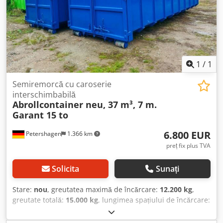
dynamic Execuție conform directivei CE (EN 12999) Firma
configurații: 1x20 / 2x20 / 1x30 / 1x40 / 1x45, container înalt
echipatoare trebuie să efectueze verificarea odată ce
(Highcube), 2x conectori electrici cu 7 + 15 pini, extensie
brațul de încărcare este montat în poziția sa finală și este
centrală, extensie spate, generator electric Transcool
pregătit pentru punerea în funcțiune. Unitate de bază:
Compact 16, 1.369 ore de funcționare, 2x lumini de mers
F150A.2e-dynamic Domeniu de rotire: 416° Toate cilindrii
înapoi cu LED. Crsdszra Ntopfx Abnef
hidraulici funcționează în dublu sens Tije ale pistonului,
1
/
1
călite Sistem cu dublu braț articular cu PROLINK (braț
articular extensibil până la 15°) Dispozitiv electronic de
Semiremorcă cu caroserie
oprire în caz de suprasarcină, cu FX500 6 funcții cu
interschimbabilă
telecomandă radio RCH sau RCS (manete liniare) cu ecran
Abrollcontainer neu, 37 m³, 7 m.
și sistem XP Oprire de urgență, precum și alarmă optică
Garant 15 to
(90% și 100%) inclusiv limitare digitală a domeniului de
rotire, ajustabilă Controlul stabilității FASSI FSC, inclusiv
6.800 EUR
Petershagen
1.366 km
LMB II Supape de limitare a presiunii și de menținere a
preț fix plus TVA
sarcinii, filtru de înaltă presiune Bloc de control Danfoss
S800 cu 4 supape de control, operabile pe o singură parte
Solicita
Sunați
Rezervor hidraulic separat (90 l) cu filtru, montat pe
suportul brațului de încărcare extensibil pe ambele părți,
Stare:
nou
, greutatea maximă de încărcare:
12.200 kg
,
lățime de sprijin 4,60 m, sprijin hidraulic ? CE, inclusiv
greutate totală:
15.000 kg
, lungimea spațiului de încărcare:
M.O.L. Culoare standard RAL 3020, roșu trafic - toți cilindrii
7.005 mm
, lățimea spațiului de încărcare:
2.300 mm
,
vopsiți în negru Cârlig de încărcare și punți de fixare (scurt
înălțime spațiu de încărcare:
2.200 mm
, volumul spațiului