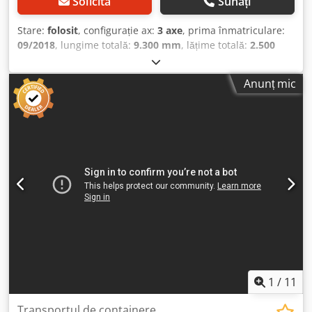
Solicita
Sunați
Stare:
folosit
, configurație ax:
3 axe
, prima înmatriculare:
09/2018
, lungime totală:
9.300 mm
, lățime totală:
2.500
mm
, înălțime totală:
1.350 mm
, suspensie:
aer
,
dimensiunea anvelopei:
385/55R22,5
, culoare:
altul
, An de
Anunț mic
fabricație:
2018
, Dotări:
ABS
, = Opțiuni și accesorii
suplimentare = - EBS = Note = Număr de axe: 3, Greutate
proprie: 4100 kg, Greutate brută: 43000 kg, Tipul șasiului:
Șasiu complet, Materialul șasiului: Oțel, Dimensiunea
bolțului de cuplare: 2 țoli, Tipul suspensiei: Suspensie
pneumatică, ABS, EBS, Anul de fabricație al
suprastructurii: 2018, Tipul axei: SAF = Informații
suplimentare = Informații generale Cabină: Cabină de zi
Număr de înmatriculare: KLEYN1 Grupul de propulsie
Tipul de combustibil: Diesel Transmisie Tipul transmisiei:
Manuală Configurația axelor Dimensiunea anvelopelor:
385/55R22,5 Frâne: Frâne cu discuri Suspensie: Suspensie
pneumatică Axa 1: Profil anvelopă, partea stângă: 7 mm;
Profil anvelopă, partea dreaptă: 4 mm Axa 2: Profil
1
/
11
anvelopă, partea stângă: 9 mm; Profil anvelopă, partea
dreaptă: 10 mm Axa 3: Profil anvelopă, partea stângă: 6
Transportul de containere