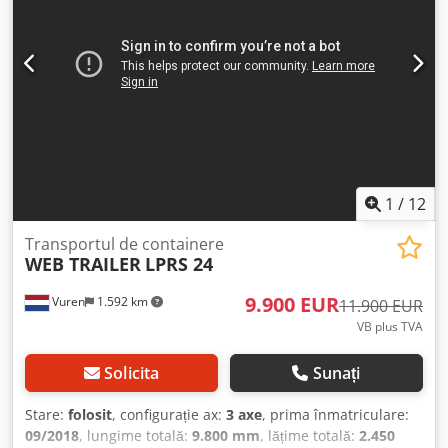
șasiului: Oțel, Dimensiunea bolțului de remorcare: 2 inchi,
Tipul suspensiei: Suspensie pneumatică, ABS, EBS, Anul
construcției caroseriei: 2021, Direcția de rotație: 2x20 +
1x30 + 1x40 + 1x45 high cube, Șasiu extensibil: mijloc /
spate, Tipul axei: ALTE = Informații suplimentare =
Informații generale Cabină: Cabină de zi Numărul de
înmatriculare: OS-09-FB Trenul de transmisie Tipul de
combustibil: Motorină Transmisie Tipul transmisiei:
Manuală Configurația axelor Dimensiunea anvelopelor:
385/65R22,5 Frâne: Frâne cu disc Suspensie: Suspensie
1
/
12
pneumatică Axa 1: Axă liftată; Profilul anvelopei stânga: 4
mm; Profilul anvelopei dreapta: 3 mm Axa 2: Profilul
Transportul de containere
WEB TRAILER
LPRS 24
anvelopei stânga: 12 mm; Profilul anvelopei dreapta: 8 mm
Axa 3: Profilul anvelopei stânga: 5 mm; Profilul anvelopei
9.900 EUR
Vuren
1.592 km
dreapta: 2 mm Greutăți Greutate goală: 5.600 kg Sarcina
11.900 EUR
utilă: 37.400 kg Greutate totală admisă: 43.000 kg
VB plus TVA
Funcțional Înălțimea platformei de încărcare: 115 cm
Mediu Clasa de emisii: Euro 0 Stare Stare tehnică: bună
Solicita
Sunați
Stare optică: bună Defecte: niciunul Informații financiare
Prețul de leasing: 259 € pe lună (implicit, 60 de luni);
Stare:
folosit
, configurație ax:
3 axe
, prima înmatriculare:
Solicitați informații și condiții suplimentare = Informații
09/2018
, lungime totală:
9.800 mm
, lățime totală:
2.450