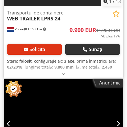
stângă: 11 mm; Adâncimea profilului anvelopei, partea
1
/
13
Calculați rapid rata de leasing și trimiteți o cerere prin
dreaptă: 8 mm Axa 2: Adâncimea profilului anvelopei,
intermediul site-ului nostru web. Solicitați direct pachetul
partea stângă: 9 mm; Adâncimea profilului anvelopei,
Transportul de containere
nostru european de garanție.
WEB TRAILER
LPRS 24
partea dreaptă: 9 mm Axa 3: Adâncimea profilului
anvelopei, partea stângă: 10 mm; Adâncimea profilului
9.900 EUR
Vuren
1.592 km
anvelopei, partea dreaptă: 11 mm Greutăți Greutate goală:
11.900 EUR
4.100 kg Sarcina utilă: 38.900 kg Greutate maximă admisă:
VB plus TVA
43.000 kg Funcționalitate Înălțimea platformei de încărcare:
120 cm Mediu Clasa de emisii: Euro 0 Stare Stare generală:
Solicita
Sunați
medie Stare tehnică: medie Stare optică: medie Defecte:
niciunul Informații financiare Prețul de leasing: 176 € pe
Stare:
folosit
, configurație ax:
3 axe
, prima înmatriculare:
lună (implicit, 60 de luni); Solicitați informații și condiții
02/2018
, lungime totală:
9.800 mm
, lățime totală:
2.450
suplimentare = Informații despre companie = Cjdpfjyxl E
mm
, înălțime totală:
1.150 mm
, suspensie:
aer
,
Nsx Abnorf Kleyn Trucks este unul dintre cei mai mari
dimensiunea anvelopei:
385/55R22,5
, culoare:
altul
, An de
Anunț mic
comercianți independenți de vehicule rulate din lume. Aici
fabricație:
2018
, Dotări:
ABS
, = Alte opțiuni și echipamente
puteți alege dintr-un inventar în continuă schimbare de
= - EBS = Observații = Număr de axe: 3, Greutate proprie:
1200 de camioane, capete tractor și remorci rulate. Oferta
5560 kg, Greutate brută: 43000 kg, Tip șasiu: Șasiu
noastră include toate mărcile europene, din diverse ani de
complet, Material șasiu: oțel, Dimensiune kingpin: 2 inch,
fabricație și categorii de preț. De ce să cumpărați de la
Tip suspensie: suspensie pneumatică, ABS, EBS, An
Kleyn Trucks? Simplu! • Inventar mare, în continuă
fabricație suprastructură: 2018, Configurație de cuplare:
schimbare • Calitate evidentă • Un preț bun • Practici
2x20 + 1x30 + 1x40 + 1x45 high cube, Șasiu extensibil:
comerciale corecte • Vorbim multe limbi • Înțelegem clienții
central/spate, Tip axă: SAF Codpfx Abjyylkzonerf =