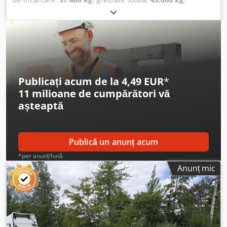
preluare de la gara din 4020 Linz. Ne ocupăm de toate
configurație ax:
3 axe
, prima înmatriculare:
12/2024
,
formalitățile vamale pentru dumneavoastră. Aveți un
următoarea inspecție (TÜV):
12/2026
, suspensie:
aer
,
vehicul uzat? În caz de acord, îl putem prelua la schimb.
dimensiunea anvelopei:
385/55 R22,5 160K
, culoare:
altul
,
Oferta nu este obligatorie și poate fi retrasă. Ne rezervăm
tip de angrenaj:
altul
, dimensiunea anvelopei din față:
dreptul la modificări și vânzare intermediară.
385/55 R22,5 160K
, dimensiunea anvelopei din spate:
385/55 R22,5 160K
, cabină șofer:
altul
, clasă de emisii:
niciunul
, Dotări:
ABS, frână cu aer comprimat
, 1 x
Publicați acum de la 4,49 EUR
*
container de 20 de picioare sau 2 x container de 20 de
11 milioane de cumpărători
vă
picioare sau 1 x container de 40 de picioare, sistem de
așteaptă
suspensie centrală și spate, generator Transcool ST 16,
putere generator până la 19,2 kW, motor diesel Kubota
1703 BG, rezervor de combustibil de 160 de litri, -- erori de
tipar, omisiuni și modificări rezervate, imagini
Publică un anunț acum
demonstrative --, mai multe date disponibile la: !, Mai
*per anunț/lună
multe detalii: ! Cedpfxjzqft Ij Abnsrf
Anunț mic