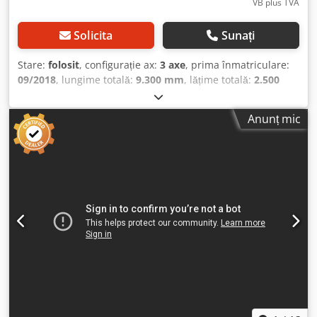
maximă admisibilă: 43.000 kg Funcțional Înălțimea
VB plus TVA
platformei de încărcare: 110 cm Crjdpjy Da I Nsfx Abnef
Mediu Clasa de emisii: Euro 0 Stare Stare generală: medie
Solicita
Sunați
Stare tehnică: medie Stare estetică: medie Defecte:
niciunul Informații financiare Prețul de leasing: 185 € pe
Stare:
folosit
, configurație ax:
3 axe
, prima înmatriculare:
lună (implicit, 60 de luni); Solicitați informații suplimentare
09/2018
, lungime totală:
9.300 mm
, lățime totală:
2.500
și condiții. = Informații despre companie = Kleyn Trucks
mm
, înălțime totală:
1.350 mm
, suspensie:
aer
,
este unul dintre cei mai mari comercianți independenți de
dimensiunea anvelopei:
385/55R22,5
, culoare:
altul
, An de
Anunț mic
vehicule rulate din lume. Aici, puteți alege dintr-un
fabricație:
2018
, Dotări:
ABS
, = Opțiuni și accesorii
inventar în continuă schimbare de 1200 de camioane,
suplimentare = - EBS = Note = Numărul de axe: 3, Greutate
capete de tractor și remorci rulate. Oferta noastră include
proprie: 4100 kg, Greutate maximă admisă: 43000 kg, Tipul
toate mărcile europene, indiferent de anul fabricației și de
șasiului: Șasiu complet, Materialul șasiului: Oțel,
gama de prețuri. De ce să cumpărați de la Kleyn Trucks?
Dimensiunea bolțului de cuplare: 2 țoli, Tipul suspensiei:
Simplu! • Inventar mare, în continuă schimbare • Calitate
Suspensie pneumatică, ABS, EBS, Anul fabricației
evidentă • Un preț bun • Practici comerciale corecte •
caroseriei: 2018, Tipul axei: SAF = Informații suplimentare =
Vorbim multe limbi • Înțelegem nevoile clienților noștri •
Informații generale Cabină: Cabină de zi Număr de
Asistență pentru import și transport • Înmatricularea
înmatriculare: KLEYN1 Grupul motopropulsor Tipul de
(pentru export) este gestionată rapid • Servicii tehnice de
combustibil: Motorină Transmisie Tipul transmisiei:
specialitate • Siguranța „calității evidente” • Și multe
Manuală Configurația axelor Dimensiunea anvelopelor:
altele... Vă rugăm să vizitați site-ul nostru web pentru
385/55R22,5 Frâne: Frâne cu disc Suspensie: Suspensie
oferte speciale și inventarul complet: Leasing-ul prin Kleyn
pneumatică Axa 1: Adâncimea profilului anvelopei, partea
Trucks este posibil în majoritatea țărilor europene!