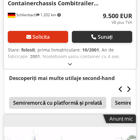
Containerchassis Combitrailer...
9.500 EUR
Schlierbach
1.202 km
VB plus TVA
Solicita
Sunați
Stare:
folosit
, prima înmatriculare:
10/2001
, An de
fabricație:
2001
, Nooteboom șasiu container cu 4 axe,
divizibil în 2 părți - 1. element: 1 axă - MMA: 11.000 kg
Csdpewmpa Hefx Abnorf - 2. element: 3 axe - MMA: 26.000
kg - ABS - Suspensie pneumatică - 4 x BPW Eco Plus axe -
Descoperiți mai multe utilaje second-hand
Prima axă ridicabilă - Sistem de ridicare/coborâre - Câte 2
picioare de sprijin față și spate - Anvelope: 385/55 R 22.5 -
Semiremorcă germană - TÜV / ITP / SP: la cerere și contra
f
cost: nou! Ne rezervăm dreptul la erori și vânzare
Semiremorcă cu platformă și prelată
Semiremor
intermediară!
Anunț mic