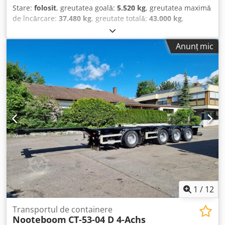
Stare:
folosit
, greutatea goală:
5.520 kg
, greutatea maximă
de încărcare:
37.480 kg
, greutate totală:
43.000 kg
,
configurație ax:
3 axe
, prima înmatriculare:
12/2024
,
următoarea inspecție (TÜV):
12/2026
, suspensie:
aer
,
Anunț mic
dimensiunea anvelopei:
385/55 R22,5 160K
, culoare:
altul
,
tip de angrenaj:
altul
, dimensiunea anvelopei din față:
385/55 R22,5 160K
, dimensiunea anvelopei din spate:
385/55 R22,5 160K
, cabină șofer:
altul
, clasă de emisii:
niciunul
, Dotări:
ABS, frână cu aer comprimat
, 1 x
container de 20 de picioare sau 2 x container de 20 de
picioare sau 1 x container de 40 de picioare, sistem de
suspensie centrală și spate, generator Transcool ST 16,
putere generator până la 19,2 kW, motor diesel Kubota
1703 BG, rezervor de combustibil de 160 de litri, -- erori de
tipar, omisiuni și modificări rezervate, imagini
demonstrative --, mai multe date disponibile la: !, Mai
multe detalii: ! Csdpfezqftujx Abnorf
1
/
12
Transportul de containere
Nooteboom
CT-53-04 D 4-Achs