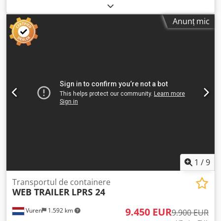
despre companie = Kleyn Trucks este unul dintre cei mai
mm
, înălțime totală:
1.150 mm
, suspensie:
aer
, culoare:
mari comercianți independenți de vehicule second-hand
altul
, An de fabricație:
2018
, Dotări:
ABS
, = Opțiuni și
Anunț mic
din lume. Aici puteți alege dintr-un stoc în continuă
accesorii suplimentare = - EBS = Note = Numărul de axe: 3,
schimbare de 1.200 de camioane, capete de tractor și
Greutate proprie: 6480 kg, Greutate maximă admisibilă:
remorci second-hand. Oferta noastră include toate mărcile
43000 kg, Tipul șasiului: Șasiu complet, Materialul șasiului:
europene din diferite ani de fabricație și clase de preț. De
Oțel, Dimensiunea bolțului de remorcare: 2 țoli, Tipul
ce să cumpărați de la Kleyn Trucks? Simplu! • Stoc mare, în
suspensiei: Suspensie pneumatică, ABS, EBS, Anul
continuă schimbare • Calitate evidentă • Un preț bun •
fabricației caroseriei: 2018, Direcția de rotire: 2x20 + 1x30 +
Practici comerciale corecte • Vorbim multe limbi •
1x40 + 1x45 high cube, Șasiu extensibil: mijloc / spate,
Înțelegem nevoile clienților noștri • Asistență pentru import
Tipul axei: JOST = Informații suplimentare = Informații
și transport • (Exportul) numerelor de înmatriculare este
generale Cabină: Pentru utilizare în timpul zilei Număr de
gestionat rapid • Servicii tehnice specializate • Siguranța
înmatriculare: KLEYN1 Grupul motopropulsor Tipul de
„calității evidente” • Și multe altele... Vă rugăm să vizitați
combustibil: Motorină Transmisie Tipul transmisiei:
site-ul nostru pentru oferte speciale și stocul complet:
Manuală Configurația axelor Frâne: Frâne cu disc
Leasing-ul prin Kleyn Trucks este posibil în majoritatea
Suspensie: Suspensie pneumatică Axa 1: Axă liftabilă;
țărilor europene! Calculați rapid rata de leasing și trimiteți
Profilul anvelopei, partea stângă: 1 mm; Profilul anvelopei,
1
/
9
o cerere prin intermediul site-ului nostru. Codpfxox Nmkhs
partea dreaptă: 10 mm Axa 2: Profilul anvelopei, partea
Abnjrf Întrebați direct despre pachetul nostru european de
stângă: 10 mm; Profilul anvelopei, partea dreaptă: 10 mm
Transportul de containere
garanție.
WEB TRAILER
LPRS 24
Axa 3: Profilul anvelopei, partea stângă: 8 mm; Profilul
anvelopei, partea dreaptă: 11 mm Greutăți Greutate goală:
9.450 EUR
Vuren
1.592 km
6.480 kg Capacitate de încărcare: 36.520 kg Greutate
9.900 EUR