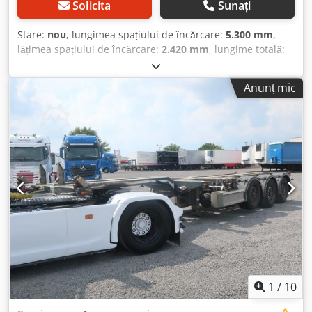
pe partea din spate, cu încuietoare tip olandez și
Solicita
Sunați
încuietoare centrală de siguranță laterală (conform UVV)
Încuietoare centrală de siguranță prelungită până la 2.000
Stare:
nou
, lungimea spațiului de încărcare:
5.300 mm
,
mm Încuietoare ușă cu sistem de asistență pentru
lățimea spațiului de încărcare:
2.420 mm
, lungime totală:
deschiderea ușii containerului și sistem de siguranță tip
6.500 mm
, An de fabricație:
2026
, Container nou, direct
hockey Mâner suplimentar pentru deschidere pe aripa ușii
din fabrică, cu braț de încărcare FASSI Container
Anunț mic
din stânga ? Ancore pentru prelată și plasă, pe toată
basculant, cu structură de platformă, cu pereți laterali din
circumferința ? Container grunduit pe interior o singură
aluminiu și braț de încărcare Fassi montat fix Container
dată, pe exterior de două ori grunduit și vopsit pe exterior
basculant ELLERMANN conform standardului DIN 30722-1
cu o singură culoare ? Autocolante UVV cu indicații de
cu pereți laterali din aluminiu și platformă pentru brațul
siguranță ? Container verificat și acceptat conform regulii
de încărcare Structură de platformă basculantă, tip K 33 s
DGUV 214-017 (fostul BGR 186) ? Registrul de inspecție a
Dimensiuni interne: aprox. 6,5/5,3 x 2,42 x 1,0 metri, toate
containerului (digitalizat) pentru documentarea Crjdpfx
dimensiunile sunt aproximative Volum util: aprox. 13 m³
Abszq Iu Uonjf inspecției periodice anuale obligatorii
Vopsire: în nuanța RAL dorită ? Elemente de fixare pentru
conform UVV Braț de încărcare FASSI F150A.2 e-dynamic
sisteme de cârlige conform standardului DIN 30722-1
Execuție conform directivei CE (EN 12999) Unitatea de
(15.000 kg) cu role exterioare în partea din spate și șasiu
echipare trebuie să efectueze inspecția după ce brațul de
din INP 180 Rolele exterioare sunt lubrifiabile și
încărcare a fost montat în poziția sa finală și este gata de
interschimbabile Crsdpszq Iu Iofx Abnjf Suport de fixare Ø
utilizare. Unitate de bază: F150A.2e-dynamic Domeniul de
50 mm, înălțime cârlig 1.570 mm Tranziția de la șasiu la
rotație 416° Toți cilindrii hidraulici sunt cu acțiune dublă
suportul peretelui frontal este consolidată cu o plăcuță de
1
/
10
Tije ale pistoanelor cromate dur Sistem cu dublu braț
10 mm ? Platformă pentru brațul de încărcare, grosime 20
articular cu PROLINK (braț articular cu extensie de până la