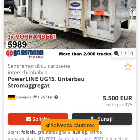
1
/
10
Semiremorcă cu caroserie
interschimbabilă
PowerLINE UG15, Unterbau
Stromaggregat
5.500 EUR
Bovenden
1.267 km
preț fix plus TVA
Solicita
Sunați
Salvează căutarea
Stare:
folosit
, greutatea goală:
820 kg
, prima
înmatriculare:
01/2021
, An de fabricație:
2021
, kilometraj: