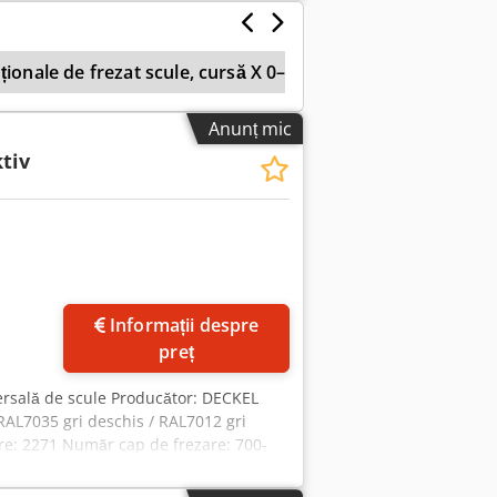
ragere S20x2 portclame pentru burghiu
00,00 € Cjdpfxoqpl Uue Afisrf
ționale de frezat scule, cursă X 0–399 mm
Anunț mic
ktiv
Informații despre
preț
versală de scule Producător: DECKEL
 RAL7035 gri deschis / RAL7012 gri
are: 2271 Număr cap de frezare: 700-
 geometrice cu protocol de testare
ă universală 1000 x 520 mm (canal T: 16