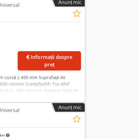
Anunț mic
Universal
ere centralizată electrică - Sistem de
iamantat -utilizată, ca văzută-
Informații despre
preț
mm cursă z 450 mm Suprafață de
600 rot/min Credpfjvzhh Tox Afisf
rtical 4 - 200 mm/min Necesar total de
rii: cap vertical rabatabil cu pinolă
Anunț mic
Universal
 km