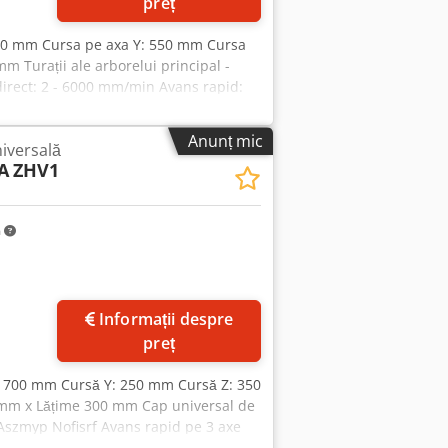
preț
800 mm Cursa pe axa Y: 550 mm Cursa
m Turații ale arborelui principal -
direct: 2 - 6000 mm/min Avans rapid:
: SK40 Necesar total de putere: 12 kW
0 x 2800 x 2400 mm
Anunț mic
iversală
A
ZHV1
m
Informații despre
preț
 700 mm Cursă Y: 250 mm Cursă Z: 350
 mm x Lățime 300 mm Cap universal de
x Aszmyp Nofisrf Avans rapid pe 3 axe
ă: 1600 mm Greutate: aprox. 1,5 t