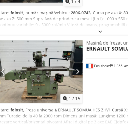
1
/
4
Stare:
folosit
, număr mașină/vehicul:
2806-0743
, Cursa pe axa X: 
pe axa Z: 500 mm Suprafață de prindere a mesei (L x l): 1000 x 550 m
continuu variabile: 0 - 5000 rot/min Viteză de avans, programabilă 
6,0 m/min Cedpfx Afecxxngoierf Cursă pinolă: 80 mm Prindere scule
Greutate mașină aprox.: 3,9 t Spațiu necesar aprox. (L x l x h): 220
Mașină de frezat un
ERNAULT SOMU
Ensisheim
1.355 k
1
/
15
Stare:
folosit
, Freza universală ERNAULT SOMUA HES ZHV1 Cursă X:
mm Turație: de la 40 la 2000 rpm Dimensiuni masă: Lungime 1200
frezare vertical/orizontal pivotant Afișaj digital pe 3 axe EAE Cjdpf
Tensiune: 380 V Lățime: 2000 mm Adâncime: 1800 mm Înălțime total