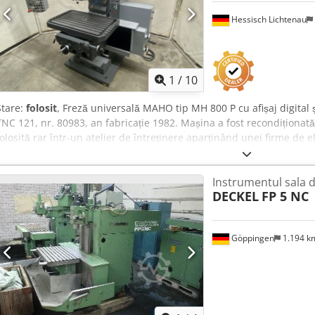
Hessisch Lichtenau
1
/
10
Stare:
folosit
, Freză universală MAHO tip MH 800 P cu afișaj digit
TNC 121, nr. 80983, an fabricație 1982. Mașina a fost recondiționată
folosită rar într-un atelier de întreținere aparținând unei firme de 
mm, Y: 450 mm, Z: 500 mm Dimensiune masă: 1050 x 627 mm Prinder
arbore: 40-2000 rpm, 18 trepte Avans X, Z: 10-500 mm/min, continu
Instrumentul sala d
continuu variabil Avans rapid X, Z: 1,4 m/min Cjdpev Amryjfx Afiorf
DECKEL
FP 5 NC
pinolă vertical: 100 mm Avans pinolă vertical: 0,02 / 0,03 / 0,05 / 0,
orizontal: 100 mm Putere motor principal: 5,5 kW Alimentare: 380 V
Comandă numerică incrementală HEIDENHAIN TNC 121 - Cap frezor v
Göppingen
1.194 
0,02 - 0,2 mm/rot (6 trepte) - Strângere hidro-mecanică a sculei - In
rotativă universală, rotire 360°, înclinare/rotiere 30°, reglaj transv
directă 72 x 5° și divizare indirectă cu placă perforată 1:120 = 1 tur
Ungere centralizată - Manual de utilizare - Mașină montată pe placă 
mm, 550 kg Spațiu necesar: L x l x h = 2650 x 2000 x 2450 mm Greuta
oțel = 4250 kg (cântărit) Stare foarte bună