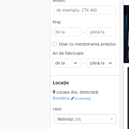
Model:
Preț:
-
Doar cu menționarea prețului
An de fabricație:
-
Locație
Locația dvs. detectată:
România
(schimba)
raza:
Nelimitat
(15)