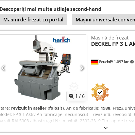
basculantă şi pivotantă inclusiv diverse portscule SK40, filet de t
(mandrine elastice) Mașina a fost recondiționată pentru aprox. 24.0
Descoperiți mai multe utilaje second-hand
Mașini de frezat cu portal
Mașini universale conven
Mașină de frezat
DECKEL
FP 3 L A
Feucht
1.097 km
1
/
6
Stare:
revizuit în atelier (folosit)
, An de fabricație:
1988
, Freză uni
Model: FP 3 L Aktiv An fabricație: necunoscut – revizuită, revopsită,
bazalt RAL5008 albastru-gri Nr. mașină: 2302-2319 Tip cap de frez
0883 cu garanție Crodpfxoh Rv U Eo Afisf Sunt disponibile verificări
Accesorii: - Afișaj digital activ pe 3 axe HEIDENHAIN TNC 111 - Mas