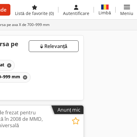
nde
Limbă
Listă de favorite
(0)
Autentificare
Meniu
cursa pe axa X de 700–999 mm
rsa pe
Relevanță
zat
700–999 mm
Anunț mic
de frezat pentru
ată în 2008 de MMD,
iversală