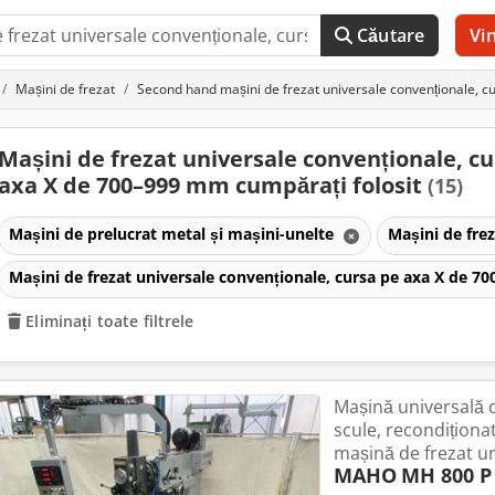
Căutare
Vi
Mașini de frezat
Second hand mașini de frezat universale convenționale, 
Mașini de frezat universale convenționale, cu
axa X de 700–999 mm cumpărați folosit
(15)
Mașini de prelucrat metal și mașini-unelte
Mașini de fre
Mașini de frezat universale convenționale, cursa pe axa X de 
Eliminați toate filtrele
Mașină universală 
scule, recondițion
mașină de frezat un
MAHO
MH 800 P