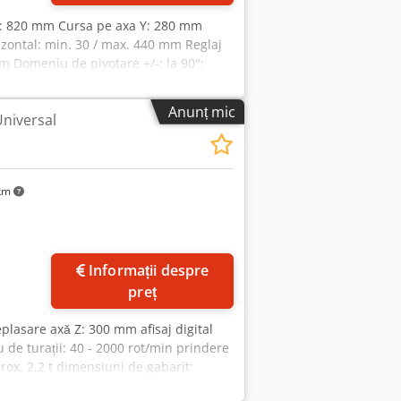
 X: 820 mm Cursa pe axa Y: 280 mm
izontal: min. 30 / max. 440 mm Reglaj
pm Domeniu de pivotare +/-: la 90°:
ntă aprox.: 45° dreapta/stânga Avans: -
 Deplasare rapidă: - X/Y: 2500 mm/min -
Anunț mic
Universal
ox.: 2000 kg Dimensiuni mașină aprox.
tem de răcire: pompă și alimentare -
mandă - Picioare de fixare pentru
 km
Informații despre
preț
lasare axă Z: 300 mm afisaj digital
e turații: 40 - 2000 rot/min prindere
rox. 2,2 t dimensiuni de gabarit:
cție cu montant mobil masă universală