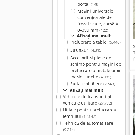
portal
(149)
Mașini universale
convenționale de
frezat scule, cursă X
0–399 mm
(122)
Afișați mai mult
Prelucrare a tablei
(5.446)
Strunguri
(4.315)
Accesorii și piese de
schimb pentru mașini de
prelucrare a metalelor și
mașini-unelte
(4.081)
Sudare și tăiere
(2.543)
Afișați mai mult
Vehicule de transport şi
vehicule utilitare
(27.772)
Utilaje pentru prelucrarea
lemnului
(12.147)
Tehnică de automatizare
(9.214)